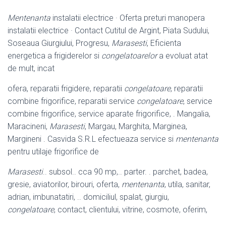
Mentenanta
instalatii electrice · Oferta preturi manopera
instalatii electrice · Contact Cutitul de Argint, Piata Sudului,
Soseaua Giurgiului, Progresu,
Marasesti
, Eficienta
energetica a frigiderelor si
congelatoarelor
a evoluat atat
de mult, incat
ofera, reparatii frigidere, reparatii
congelatoare
, reparatii
combine frigorifice, reparatii service
congelatoare
, service
combine frigorifice, service aparate frigorifice, . Mangalia,
Maracineni,
Marasesti
, Margau, Marghita, Marginea,
Margineni . Casvida S.R.L efectueaza service si
mentenanta
pentru utilaje frigorifice de
Marasesti
.. subsol.. cca 90 mp,.. parter. . parchet, badea,
gresie, aviatorilor, birouri, oferta,
mentenanta
, utila, sanitar,
adrian, imbunatatiri, .. domiciliul, spalat, giurgiu,
congelatoare
, contact, clientului, vitrine, cosmote, oferim,