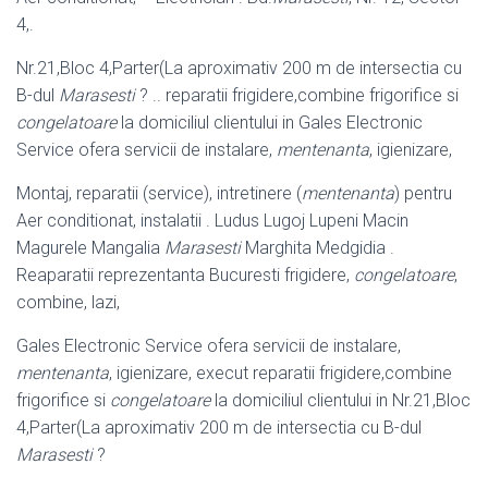
4,.
Nr.21,Bloc 4,Parter(La aproximativ 200 m de intersectia cu
B-dul
Marasesti
? .. reparatii frigidere,combine frigorifice si
congelatoare
la domiciliul clientului in Gales Electronic
Service ofera servicii de instalare,
mentenanta
, igienizare,
Montaj, reparatii (service), intretinere (
mentenanta
) pentru
Aer conditionat, instalatii . Ludus Lugoj Lupeni Macin
Magurele Mangalia
Marasesti
Marghita Medgidia .
Reaparatii reprezentanta Bucuresti frigidere,
congelatoare
,
combine
, lazi,
Gales Electronic Service ofera servicii de instalare,
mentenanta
, igienizare, execut reparatii frigidere,combine
frigorifice si
congelatoare
la domiciliul clientului in Nr.21,Bloc
4,Parter(La aproximativ 200 m de intersectia cu B-dul
Marasesti
?