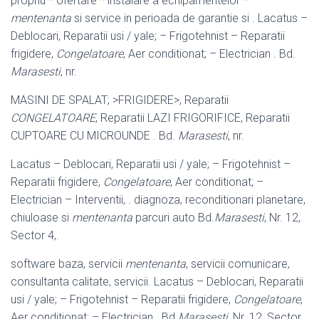
propriu * ofertare * instalare a echipamentelor *
mentenanta
si service in perioada de garantie si . Lacatus –
Deblocari, Reparatii usi / yale; – Frigotehnist – Reparatii
frigidere,
Congelatoare
, Aer conditionat; – Electrician . Bd.
Marasesti
, nr.
MASINI DE SPALAT; >FRIGIDERE>, Reparatii
CONGELATOARE
, Reparatii LAZI FRIGORIFICE, Reparatii
CUPTOARE CU MICROUNDE . Bd.
Marasesti
, nr.
Lacatus – Deblocari, Reparatii usi / yale; – Frigotehnist –
Reparatii frigidere,
Congelatoare
, Aer conditionat; –
Electrician – Interventii, . diagnoza, reconditionari planetare,
chiuloase si
mentenanta
parcuri auto Bd.
Marasesti
, Nr. 12,
Sector 4,.
software baza, servicii
mentenanta
, servicii comunicare,
consultanta calitate, servicii. Lacatus – Deblocari, Reparatii
usi / yale; – Frigotehnist – Reparatii frigidere,
Congelatoare
,
Aer conditionat; – Electrician . Bd.
Marasesti
, Nr. 12, Sector