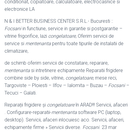
conditionat, copiatoare, calculatoare, electrocasnice si
electronice LA
N & I BETTER BUSINESS CENTER S.R.L.- Bucuresti ::
Focsani
in functiune, service in garantie si postgarantie –
vitrine frigorifice, lazi
congelatoare
, Oferim servicii de
service si
mentenanta
pentru toate tipurile de instalatii de
climatizare,
de schimb oferim servicii de constatare, reparare,
mentenanta
si intretinere echipamente Reparatii frigidere
combine side by side, vitrine,
congelatoare
, mese reci,
Targoviste – Ploiesti – Ilfov – Ialomita – Buzau –
Focsani
–
Tecuci – Galati.
Reparații frigidere și
congelatoare
în ARAD!!! Servicii, afaceri
. Configurare-
reparatii-
mentenanta
software PC (laptop,
desktop). Servicii, afaceri inlocuiesc aco. Servicii, afaceri,
echipamente firme » Servicii diverse.
Focsani
. 23 mar