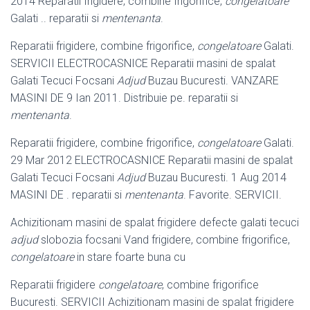
2014 Reparatii frigidere, combine frigorifice,
congelatoare
Galati .. reparatii si
mentenanta
.
Reparatii frigidere, combine frigorifice,
congelatoare
Galati.
SERVICII ELECTROCASNICE Reparatii masini de spalat
Galati Tecuci Focsani
Adjud
Buzau Bucuresti. VANZARE
MASINI DE 9 Ian 2011. Distribuie pe. reparatii si
mentenanta
.
Reparatii frigidere, combine frigorifice,
congelatoare
Galati.
29 Mar 2012 ELECTROCASNICE Reparatii masini de spalat
Galati Tecuci Focsani
Adjud
Buzau Bucuresti. 1 Aug 2014
MASINI DE . reparatii si
mentenanta
. Favorite. SERVICII.
Achizitionam masini de spalat frigidere defecte galati tecuci
adjud
slobozia focsani Vand frigidere, combine frigorifice,
congelatoare
in stare foarte buna cu
Reparatii frigidere
congelatoare
, combine frigorifice
Bucuresti. SERVICII Achizitionam masini de spalat frigidere