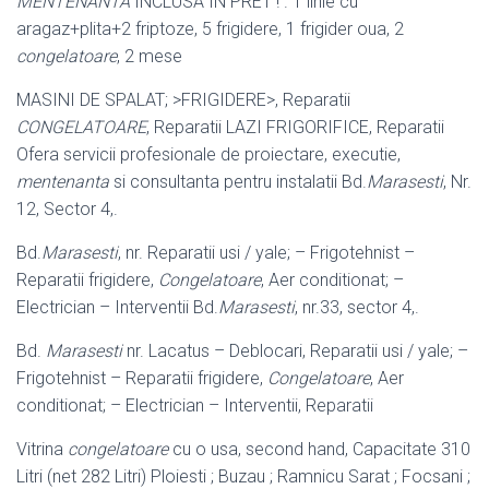
MENTENANTA
INCLUSA IN PRET ! . 1 linie cu
aragaz+plita+2 friptoze, 5 frigidere, 1 frigider oua, 2
congelatoare
, 2 mese
MASINI DE SPALAT; >FRIGIDERE>, Reparatii
CONGELATOARE
, Reparatii LAZI FRIGORIFICE, Reparatii
Ofera servicii profesionale de proiectare, executie,
mentenanta
si consultanta pentru instalatii Bd.
Marasesti
, Nr.
12, Sector 4,.
Bd.
Marasesti
, nr. Reparatii usi / yale; – Frigotehnist –
Reparatii frigidere,
Congelatoare
, Aer conditionat; –
Electrician – Interventii Bd.
Marasesti
, nr.33, sector 4,.
Bd.
Marasesti
nr. Lacatus – Deblocari, Reparatii usi / yale; –
Frigotehnist – Reparatii frigidere,
Congelatoare
, Aer
conditionat; – Electrician – Interventii, Reparatii
Vitrina
congelatoare
cu o usa, second hand, Capacitate 310
Litri (net 282 Litri) Ploiesti ; Buzau ; Ramnicu Sarat ; Focsani ;