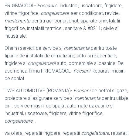
FRIGMACOOL-
Focsani
si industrial, uscatoare, frigidere,
vitrine frigorifice,
congelatoare
, aer conditionat, revizie,
mentenanta
pentru aer conditionat, aparate si instalatii
frigorifice, instalatii termice , sanitare & #8211; civile si
industriale.
Oferim servicii de service si
mentenanta
pentru toate
tipurile de instalatii de climatizare, auto si rezidentiale,
frigidere si
congelatoare
auto, comerciale si casnice. De
asemenea firma FRIGMACOOL-
Focsani
Reparatii masini
de spalat
TWS AUTOMOTIVE (ROMANIA)-
Focsani
de petrol si gaze,
proiectare si asigurare service si
mentenanta
pentru utilaje
din . service masini de spalat automate uz casnic si
industrial, uscatoare, frigidere, vitrine frigorifice,
congelatoare
, .
va ofera, reparatii frigidere, reparatii
congelatoare
, reparatii