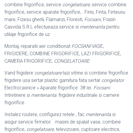
combine frigorifice, service
congelatoare
, service combine
frigorifice, service aparate frigorifice, . Finis, Finta, Finteusu
mare, Fizesu gherlii, Flamanzi, Floresti,
Focsani
, Frasin .
Casvida S.R.L efectueaza service si
mentenanta
pentru
utilaje frigorifice de uz
Montaj, reparatii aer conditionat
FOCSANI
VASE,
FRIGIDERE, COMBINE FRIGORIFICE, LAZI FRIGORIFICE,
CAMERA FRIGORIFICE,
CONGELATOARE
.
Vand frigidere
congelatoare
lazi vitrine si combine frigorifice
frigidere usa sertar plastic garnitura fata sertar
congelator
.
Electrocasnice » Aparate frigorifice. 38 lei.
Focsani
Intretinere si
mentenanta
: frigidere industriale si camere
frigorifice.
Instalez routere, configurez retele , fac
mentenanta
si
asigur service firmelor. . masini de spalat vase, combine
frigorifice,
congelatoare
, televizoare, cuptoare electrice,