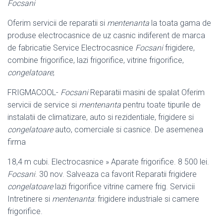
Focsani
Oferim servicii de reparatii si
mentenanta
la toata gama de
produse electrocasnice de uz casnic indiferent de marca
de fabricatie Service Electrocasnice
Focsani
frigidere,
combine frigorifice, lazi frigorifice, vitrine frigorifice,
congelatoare
;
FRIGMACOOL-
Focsani
Reparatii masini de spalat Oferim
servicii de service si
mentenanta
pentru toate tipurile de
instalatii de climatizare, auto si rezidentiale, frigidere si
congelatoare
auto, comerciale si casnice. De asemenea
firma
18,4 m cubi. Electrocasnice » Aparate frigorifice. 8 500 lei.
Focsani
. 30 nov. Salveaza ca favorit Reparatii frigidere
congelatoare
lazi frigorifice vitrine camere frig. Servicii
Intretinere si
mentenanta
: frigidere industriale si camere
frigorifice.