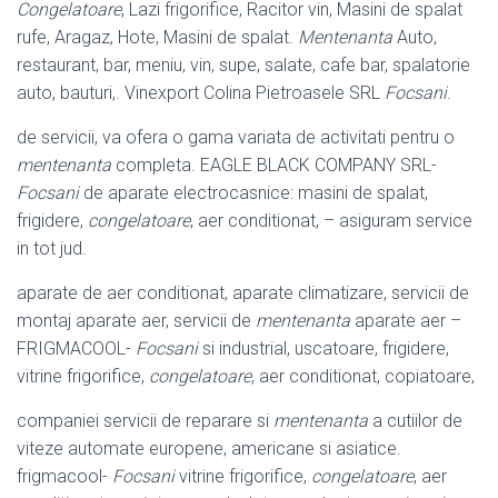
Congelatoare
, Lazi frigorifice, Racitor vin, Masini de spalat
rufe, Aragaz, Hote, Masini de spalat.
Mentenanta
Auto,
restaurant, bar, meniu, vin, supe, salate, cafe bar, spalatorie
auto, bauturi,. Vinexport Colina Pietroasele SRL
Focsani
.
de servicii, va ofera o gama variata de activitati pentru o
mentenanta
completa. EAGLE BLACK COMPANY SRL-
Focsani
de aparate electrocasnice: masini de spalat,
frigidere,
congelatoare
, aer conditionat, – asiguram service
in tot jud.
aparate de aer conditionat, aparate climatizare, servicii de
montaj aparate aer, servicii de
mentenanta
aparate aer –
FRIGMACOOL-
Focsani
si industrial, uscatoare, frigidere,
vitrine frigorifice,
congelatoare
, aer conditionat, copiatoare,
companiei servicii de reparare si
mentenanta
a cutiilor de
viteze automate europene, americane si asiatice.
frigmacool-
Focsani
vitrine frigorifice,
congelatoare
, aer