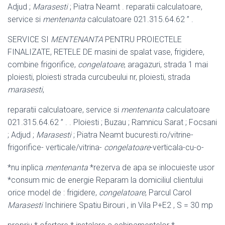
Adjud ;
Marasesti
; Piatra Neamt . reparatii calculatoare,
service si
mentenanta
calculatoare 021.315.64.62 ” .
SERVICE SI
MENTENANTA
PENTRU PROIECTELE
FINALIZATE, RETELE DE masini de spalat vase, frigidere,
combine frigorifice,
congelatoare
, aragazuri, strada 1 mai
ploiesti, ploiesti strada curcubeului nr, ploiesti, strada
marasesti
,
reparatii calculatoare, service si
mentenanta
calculatoare
021.315.64.62 ” . . Ploiesti ; Buzau ; Ramnicu Sarat ; Focsani
; Adjud ;
Marasesti
; Piatra Neamt bucuresti.ro/vitrine-
frigorifice- verticale/vitrina-
congelatoare
-verticala-cu-o-
*nu inplica
mentenanta
*rezerva de apa se inlocuieste usor
*consum mic de energie Reparam la domiciliul clientului
orice model de : frigidere,
congelatoare
, Parcul Carol
Marasesti
Inchiriere Spatiu Birouri , in Vila P+
E2 , S = 30 mp