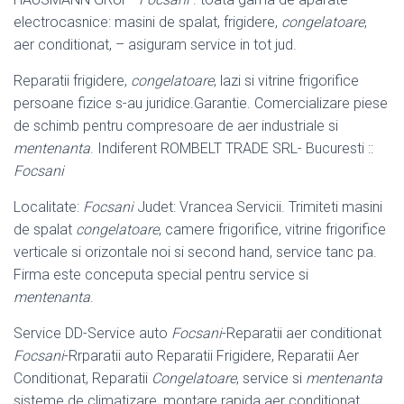
electrocasnice: masini de spalat, frigidere,
congelatoare
,
aer conditionat, – asiguram service in tot jud.
Reparatii frigidere,
congelatoare
, lazi si vitrine frigorifice
persoane fizice s-au juridice.Garantie. Comercializare piese
de schimb pentru compresoare de aer industriale si
mentenanta
. Indiferent ROMBELT TRADE SRL- Bucuresti ::
Focsani
Localitate:
Focsani
Judet: Vrancea Servicii. Trimiteti masini
de spalat
congelatoare
, camere frigorifice, vitrine frigorifice
verticale si orizontale noi si second hand, service tanc pa.
Firma este conceputa special pentru service si
mentenanta
.
Service DD-Service auto
Focsani
-Reparatii aer conditionat
Focsani
-Rrparatii auto Reparatii Frigidere, Reparatii Aer
Conditionat, Reparatii
Congelatoare
, service si
mentenanta
sisteme de climatizare, montare rapida aer conditionat,