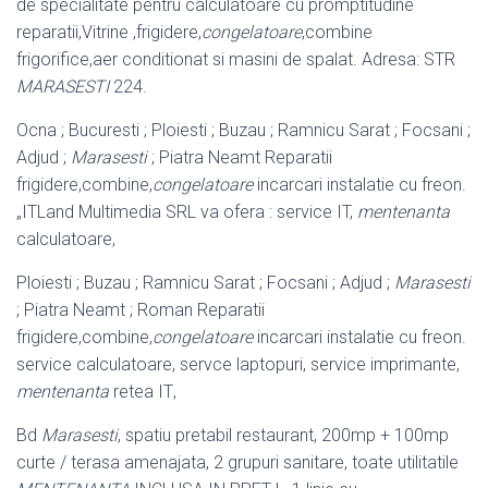
de specialitate pentru calculatoare cu promptitudine
reparatii,Vitrine ,frigidere,
congelatoare
,combine
frigorifice,aer conditionat si masini de spalat. Adresa: STR
MARASESTI
224.
Ocna ; Bucuresti ; Ploiesti ; Buzau ; Ramnicu Sarat ; Focsani ;
Adjud ;
Marasesti
; Piatra Neamt Reparatii
frigidere,combine,
congelatoare
incarcari instalatie cu freon.
„ITLand Multimedia SRL va ofera : service IT,
mentenanta
calculatoare,
Ploiesti ; Buzau ; Ramnicu Sarat ; Focsani ; Adjud ;
Marasesti
; Piatra Neamt ; Roman Reparatii
frigidere,combine,
congelatoare
incarcari instalatie cu freon.
service calculatoare, servce laptopuri, service imprimante,
mentenanta
retea IT
,
Bd
Marasesti
, spatiu pretabil restaurant, 200mp + 100mp
curte / terasa amenajata, 2 grupuri sanitare, toate utilitatile