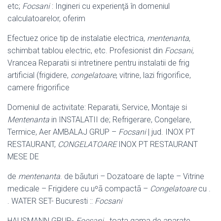
etc;
Focsani
: Ingineri cu experienţă în domeniul
calculatoarelor, oferim
Efectuez orice tip de instalatie electrica,
mentenanta
,
schimbat tablou electric, etc
. Profesionist din
Focsani
,
Vrancea Reparatii si intretinere pentru instalatii de frig
artificial (frigidere,
congelatoare
, vitrine, lazi frigorifice,
camere frigorifice
Domeniul de activitate: Reparatii, Service, Montaje si
Mentenanta
in INSTALATII de; Refrigerare, Congelare,
Termice, Aer AMBALAJ GRUP –
Focsani
| jud. INOX PT
RESTAURANT,
CONGELATOARE
INOX PT RESTAURANT
MESE DE
de
mentenanta
. de bãuturi – Dozatoare de lapte – Vitrine
medicale – Frigidere cu uºã compactã –
Congelatoare
cu .
. WATER SET- Bucuresti ::
Focsani
HAUSMANN GRUP-
Focsani
. toata gama de aparate