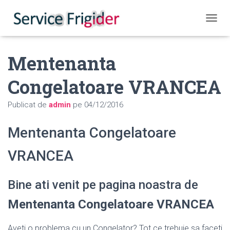
COMUT
Mentenanta
Congelatoare VRANCEA
Publicat de
admin
pe
04/12/2016
Mentenanta Congelatoare
VRANCEA
Bine ati venit pe pagina noastra de
Mentenanta Congelatoare VRANCEA
Aveti o problema cu un Congelator? Tot ce trebuie sa faceti