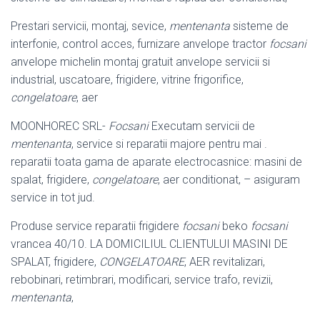
Prestari servicii, montaj, sevice,
mentenanta
sisteme de
interfonie, control acces, furnizare anvelope tractor
focsani
anvelope michelin montaj gratuit anvelope servicii si
industrial, uscatoare, frigidere, vitrine frigorifice,
congelatoare
, aer
MOONHOREC SRL-
Focsani
Executam servicii de
mentenanta
, service si reparatii majore pentru mai .
reparatii toata gama de aparate electrocasnice: masini de
spalat, frigidere,
congelatoare
, aer conditionat, – asiguram
service in tot jud.
Produse service reparatii frigidere
focsani
beko
focsani
vrancea 40/10. LA DOMICILIUL CLIENTULUI MASINI DE
SPALAT, frigidere,
CONGELATOARE
, AER revitalizari,
rebobinari, retimbrari, modificari, service trafo, revizii,
mentenanta
,