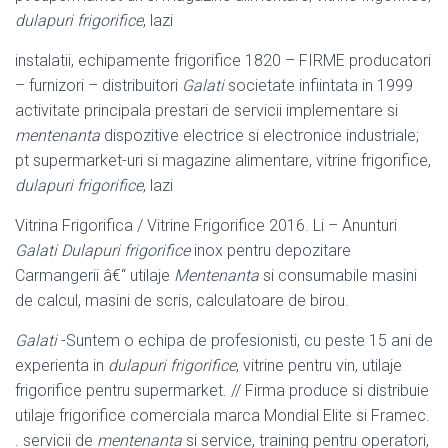
dulapuri frigorifice
, lazi
instalatii, echipamente frigorifice 1820 – FIRME producatori
– furnizori – distribuitori
Galati
societate infiintata in 1999
activitate principala prestari de servicii implementare si
mentenanta
dispozitive electrice si electronice industriale;
pt supermarket-uri si magazine alimentare, vitrine frigorifice,
dulapuri frigorifice
, lazi
Vitrina Frigorifica / Vitrine Frigorifice 2016. Li – Anunturi
Galati
Dulapuri frigorifice
inox pentru depozitare
Carmangerii â€“ utilaje
Mentenanta
si consumabile masini
de calcul, masini de scris, calculatoare de birou.
Galati
-Suntem o echipa de profesionisti, cu peste 15 ani de
experienta in
dulapuri frigorifice
, vitrine pentru vin, utilaje
frigorifice pentru supermarket. // Firma produce si distribuie
utilaje frigorifice comerciala marca Mondial Elite si Framec.
. servicii de
mentenanta
si service, training pentru operatori,