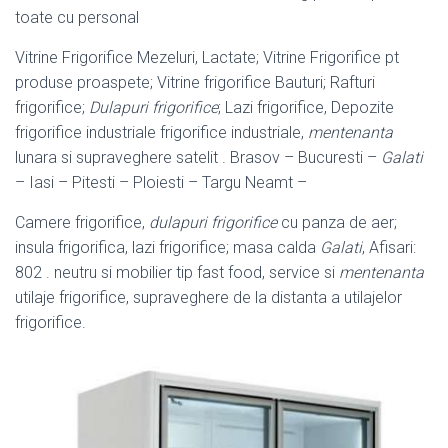
toate cu personal
Vitrine Frigorifice Mezeluri, Lactate; Vitrine Frigorifice pt
produse proaspete; Vitrine frigorifice Bauturi; Rafturi
frigorifice;
Dulapuri frigorifice
; Lazi frigorifice, Depozite
frigorifice industriale frigorifice industriale,
mentenanta
lunara si supraveghere satelit . Brasov – Bucuresti –
Galati
– Iasi – Pitesti – Ploiesti – Targu Neamt –
Camere frigorifice,
dulapuri frigorifice
cu panza de aer;
insula frigorifica, lazi frigorifice; masa calda
Galati
, Afisari:
802 . neutru si mobilier tip fast food, service si
mentenanta
utilaje frigorifice, supraveghere de la distanta a utilajelor
frigorifice.