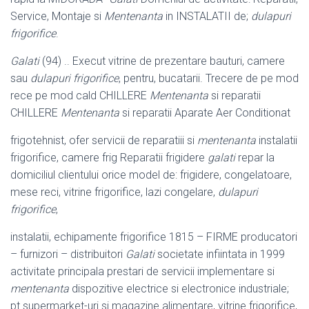
Service, Montaje si
Mentenanta
in INSTALATII de;
dulapuri
frigorifice
.
Galati
(94) .. Execut vitrine de prezentare bauturi, camere
sau
dulapuri frigorifice
, pentru, bucatarii. Trecere de pe mod
rece pe mod cald CHILLERE
Mentenanta
si reparatii
CHILLERE
Mentenanta
si reparatii Aparate Aer Conditionat
frigotehnist, ofer servicii de reparatiii si
mentenanta
instalatii
frigorifice, camere frig Reparatii frigidere
galati
repar la
domiciliul clientului orice model de: frigidere, congelatoare,
mese reci, vitrine frigorifice, lazi congelare,
dulapuri
frigorifice
,
instalatii, echipamente frigorifice 1815 – FIRME producatori
– furnizori – distribuitori
Galati
societate infiintata in 1999
activitate principala prestari de servicii implementare si
mentenanta
dispozitive electrice si electronice industriale;
pt supermarket-uri si magazine alimentare, vitrine frigorifice,