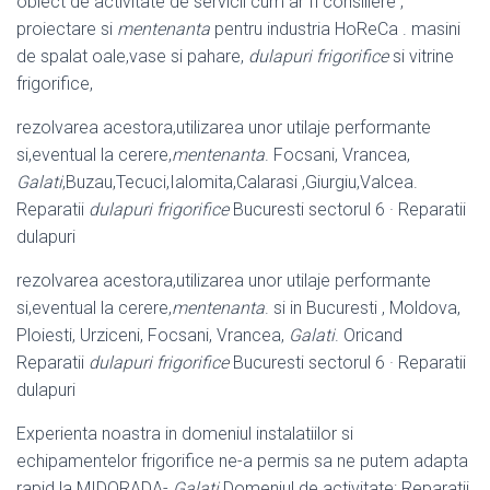
obiect de activitate de servicii cum ar fi consiliere ,
proiectare si
mentenanta
pentru industria HoReCa . masini
de spalat oale,vase si pahare,
dulapuri frigorifice
si vitrine
frigorifice,
rezolvarea acestora,utilizarea unor utilaje performante
si,eventual la cerere,
mentenanta
. Focsani, Vrancea,
Galati
,Buzau,Tecuci,Ialomita,Calarasi ,Giurgiu,
Valcea.
Reparatii
dulapuri frigorifice
Bucuresti sectorul 6 · Reparatii
dulapuri
rezolvarea acestora,utilizarea unor utilaje performante
si,eventual la cerere,
mentenanta
. si in Bucuresti , Moldova,
Ploiesti, Urziceni, Focsani, Vrancea,
Galati
. Oricand
Reparatii
dulapuri frigorifice
Bucuresti sectorul 6 · Reparatii
dulapuri
Experienta noastra in domeniul instalatiilor si
echipamentelor frigorifice ne-a permis sa ne putem adapta
rapid la MIDORADA-
Galati
Domeniul de activitate: Reparatii,