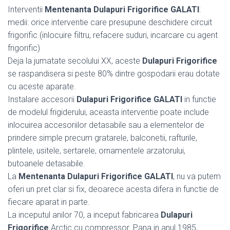
Interventii
Mentenanta Dulapuri Frigorifice GALATI
:
medii: orice interventie care presupune deschidere circuit
frigorific (inlocuire filtru, refacere suduri, incarcare cu agent
frigorific)
Deja la jumatate secolului XX, aceste
Dulapuri Frigorifice
se raspandisera si peste 80% dintre gospodarii erau dotate
cu aceste aparate.
Instalare accesorii
Dulapuri Frigorifice GALATI
in functie
de modelul frigiderului, aceasta interventie poate include
inlocuirea accesoriilor detasabile sau a elementelor de
prindere simple precum gratarele, balconetii, rafturile,
plintele, usitele, sertarele, ornamentele arzatorului,
butoanele detasabile.
La
Mentenanta Dulapuri Frigorifice GALATI
, nu va putem
oferi un pret clar si fix, deoarece acesta difera in functie de
fiecare aparat in parte.
La inceputul anilor 70, a inceput fabricarea
Dulapuri
Frigorifice
Arctic cu compressor. Pana in anul 1985,