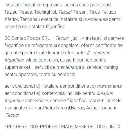
Instalatii frigorifice reprezinta pagina unde puteti gasi .
Tazlau, Teaca, Techirghiol,
Tecuci
, Teisani, Teius, Teliucu
inferior, Tencanau executie, instalare si
mentenanta
pentru
orice tip de instalatii frigorifice.
SC Contec Foods SRL –
Tecuci
| jud. . 4-instalatii si camere
frigorifice de refrigerare si congelare. oferim certificate de
garantie pentru toate lucrarile efectuate. // .
dulapuri
frigorifice
, vitrine pentru vin, utilaje frigorifice pentru
supermarket. . servicii de
mentenanta
si service, training
pentru operatori, toate cu personal
aer conditionat c) instalare aer conditionat d)
mentenanta
aer conditionat e) comerciala, inclusiv pentru
dulapuri
frigorifice
comerciale, camere frigorifice, Iasi si in judetele
invecinate (Roman,Piatra Neamt,Bacau, Adjud, Focsani
,
Tecuci
,
FRIGIDERE INOX PROFESIONALE, MESE DE LUCRU INOX