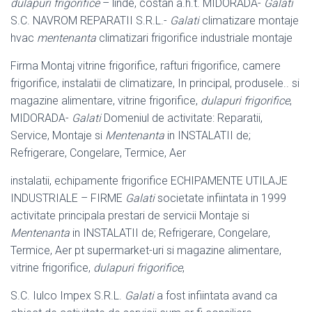
dulapuri frigorifice
– linde, costan a.h.t. MIDORADA-
Galati
S.C. NAVROM REPARATII S.R.L.-
Galati
climatizare montaje
hvac
mentenanta
climatizari frigorifice industriale montaje
Firma Montaj vitrine frigorifice, rafturi frigorifice, camere
frigorifice, instalatii de climatizare, In principal, produsele.. si
magazine alimentare, vitrine frigorifice,
dulapuri frigorifice
,
MIDORADA-
Galati
Domeniul de activitate: Reparatii,
Service, Montaje si
Mentenanta
in INSTALATII de;
Refrigerare, Congelare, Termice, Aer
instalatii, echipamente frigorifice ECHIPAMENTE UTILAJE
INDUSTRIALE – FIRME
Galati
societate infiintata in 1999
activitate principala prestari de servicii Montaje si
Mentenanta
in INSTALATII de; Refrigerare, Congelare,
Termice, Aer pt supermarket-uri si magazine alimentare,
vitrine frigorifice,
dulapuri frigorifice
,
S.C. Iulco Impex S.R.L.
Galati
a fost infiintata avand ca