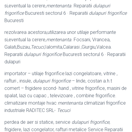
si,eventual la cerere,
mentenanta
. Reparatii
dulapuri
frigorifice
Bucuresti sectorul 6 · Reparatii
dulapuri frigorifice
Bucuresti
rezolvarea acestora,utilizarea unor utilaje performante
si,eventual la cerere,
mentenanta
. Focsani, Vrancea,
Galati,Buzau,
Tecuci
,Ialomita,Calarasi ,Giurgiu,
Valcea.
Reparatii
dulapuri frigorifice
Bucuresti sectorul 6 · Reparatii
dulapuri
importator – utilaje frigorifice:lazi congelatoare, vitrine ,
rafturi , insule,
dulapuri frigorifice
– linde, costan a.h.t
comert – frigidere scond- hand , vitrine frigorifice, masini de
spalat, lazi cu capac , televizoare , combine frigorifice.
climatizare montaje hvac
mentenanta
climatizari frigorifice
industriale RADITEC SRL-
Tecuci
perdea de aer si statice, service
dulapuri frigorifice
,
frigidere, lazi congelator, rafturi metalice Service Reparatii