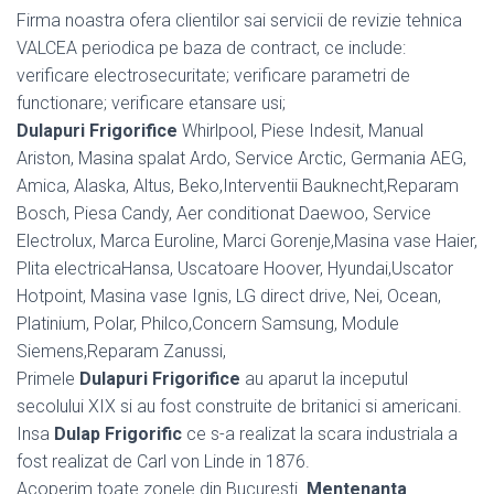
Firma noastra ofera clientilor sai servicii de revizie tehnica
VALCEA periodica pe baza de contract, ce include:
verificare electrosecuritate; verificare parametri de
functionare; verificare etansare usi;
Dulapuri Frigorifice
Whirlpool, Piese Indesit, Manual
Ariston, Masina spalat Ardo, Service Arctic, Germania AEG,
Amica, Alaska, Altus, Beko,Interventii Bauknecht,Reparam
Bosch, Piesa Candy, Aer conditionat Daewoo, Service
Electrolux, Marca Euroline, Marci Gorenje,Masina vase Haier,
Plita electricaHansa, Uscatoare Hoover, Hyundai,Uscator
Hotpoint, Masina vase Ignis, LG direct drive, Nei, Ocean,
Platinium, Polar, Philco,Concern Samsung, Module
Siemens,Reparam Zanussi,
Primele
Dulapuri Frigorifice
au aparut la inceputul
secolului XIX si au fost construite de britanici si americani.
Insa
Dulap Frigorific
ce s-a realizat la scara industriala a
fost realizat de Carl von Linde in 1876.
Acoperim toate zonele din Bucuresti.
Mentenanta