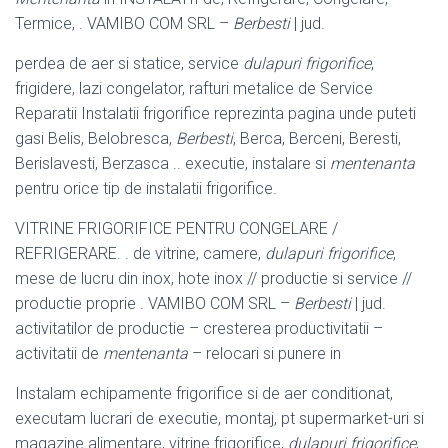
Termice, . VAMIBO COM SRL –
Berbesti
| jud.
perdea de aer si statice, service
dulapuri frigorifice
,
frigidere, lazi congelator, rafturi metalice de Service
Reparatii Instalatii frigorifice reprezinta pagina unde puteti
gasi Belis, Belobresca,
Berbesti
, Berca, Berceni, Beresti,
Berislavesti, Berzasca .. executie, instalare si
mentenanta
pentru orice tip de instalatii frigorifice.
VITRINE FRIGORIFICE PENTRU CONGELARE /
REFRIGERARE. . de vitrine, camere,
dulapuri frigorifice
,
mese de lucru din inox, hote inox // productie si service //
productie proprie . VAMIBO COM SRL –
Berbesti
| jud.
activitatilor de productie – cresterea productivitatii –
activitatii de
mentenanta
– relocari si punere in
Instalam echipamente frigorifice si de aer conditionat,
executam lucrari de executie, montaj, pt supermarket-uri si
magazine alimentare, vitrine frigorifice,
dulapuri frigorifice
,