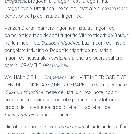
Dragasani
, Dragodana, Dragomiresti, Dragomirna,
Dragoslavele, Draguseni . executie, instalare si
mentenanta
pentru orice tip de instalatii frigorifice.
Vanzari Oferta : camera frigorifica instalatii frigorifice
camere frigorifice depozit frigorific Vitrine frigorifice Bauturi;
Rafturi frigorifice;
Dulapuri frigorifice
; Lazi frigorifice, insule
congelare industriale; Depozite frigorifice industriale
frigorifice industriale,
mentenanta
lunara si supraveghere
satelit . CRAMELE
DRAGASANI
.
WALHALA S.R.L. –
Dragasani
| jud. . VITRINE FRIGORIFICE
PENTRU CONGELARE / REFRIGERARE. . de vitrine, camere,
dulapuri frigorifice
, mese de lucru din inox, hote inox //
productie si service // productie proprie . activitatilor de
productie – cresterea productivitatii – activitatii de
mentenanta
– relocari si punere in
climatizare montaje hvac
mentenanta
climatizari frigorifice