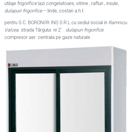
utilaje frigorifice:lazi congelatoare, vitrine , rafturi , insule,
dulapuri frigorifice
– linde, costan a.h.t
pentru S.C. BORONIIR INI) S.R.L.cu sediul social in
Ramnicu
Valcea
. strada Târgului. nr.2` .
dulapuri frigorifice
.
compresor aer. centrala pe gaze naturale.