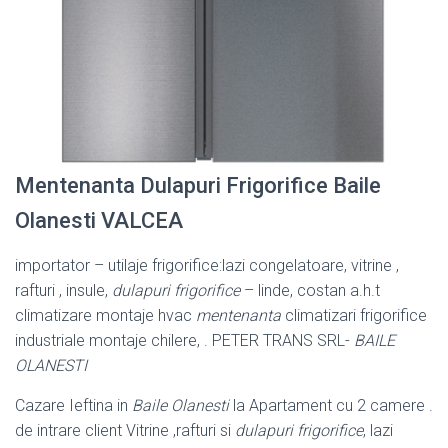
Mentenanta Dulapuri Frigorifice Baile
Olanesti VALCEA
importator – utilaje frigorifice:lazi congelatoare, vitrine ,
rafturi , insule,
dulapuri frigorifice
– linde, costan a.h.t
climatizare montaje hvac
mentenanta
climatizari frigorifice
industriale montaje chilere, . PETER TRANS SRL-
BAILE
OLANESTI
Cazare Ieftina in
Baile Olanesti
la Apartament cu 2 camere .
de intrare client Vitrine ,rafturi si
dulapuri frigorifice
, lazi