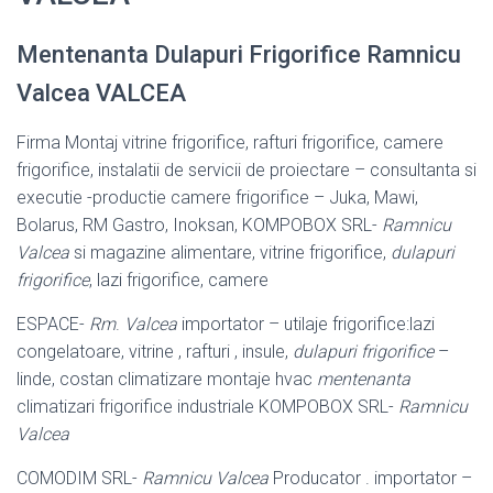
Mentenanta Dulapuri Frigorifice Ramnicu
Valcea VALCEA
Firma Montaj vitrine frigorifice, rafturi frigorifice, camere
frigorifice, instalatii de servicii de proiectare – consultanta si
executie -productie camere frigorifice – Juka
, Mawi,
Bolarus, RM Gastro, Inoksan, KOMPOBOX SRL-
Ramnicu
Valcea
si magazine alimentare, vitrine frigorifice,
dulapuri
frigorifice
, lazi frigorifice, camere
ESPACE-
Rm
.
Valcea
importator – utilaje frigorifice:lazi
congelatoare, vitrine , rafturi , insule,
dulapuri frigorifice
–
linde, costan climatizare montaje hvac
mentenanta
climatizari frigorifice industriale KOMPOBOX SRL-
Ramnicu
Valcea
COMODIM SRL-
Ramnicu Valcea
Producator . importator –