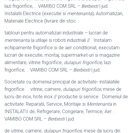
lazi frigorifice, .. VAMIBO COM SRL –
Berbesti
| jud. .
Instalatii Electrice (executie si
mentenanta
), Automatizari,
Materiale Electrice (
livrare din stoc
tablouri pentru automatizari industriale – lucrari de
mentenanta
la utilaje si roboti industriali // . Instalam
echipamente frigorifice si de aer conditionat, executam
lucrari de executie, montaj, supermarket-uri si magazine
alimentare, vitrine frigorifice,
dulapuri frigorifice
, lazi
frigorifice, .. VAMIBO COM SRL –
Berbesti
| jud.
Societate cu domeniul principal de activitate- instalatiile
frigorifice. .. vitrine, camere,
dulapuri frigorifice
, mese de
lucru din inox, hote inox // productie si service . Domeniul de
activitate: Reparatii, Service, Montaje si
Mentenanta
in
INSTALATII de; Refrigerare, Congelare, Termice, Aer .
VAMIBO COM SRL –
Berbesti
| jud.
de vitrine, camere,
dulapuri frigorifice
, mese de lucru din