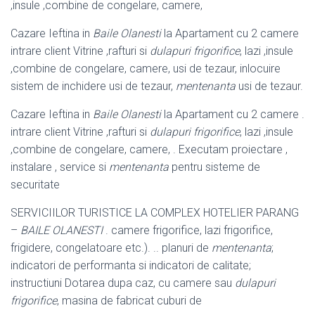
,insule ,combine de congelare, camere,
Cazare Ieftina in
Baile Olanesti
la Apartament cu 2 camere
intrare client Vitrine ,rafturi si
dulapuri frigorifice
, lazi ,insule
,combine de congelare, camere, usi de tezaur, inlocuire
sistem de inchidere usi de tezaur,
mentenanta
usi de tezaur.
Cazare Ieftina in
Baile Olanesti
la Apartament cu 2 camere .
intrare client Vitrine ,rafturi si
dulapuri frigorifice
, lazi ,insule
,combine de congelare, camere, . Executam proiectare ,
instalare , service si
mentenanta
pentru sisteme de
securitate
SERVICIILOR TURISTICE LA COMPLEX HOTELIER PARANG
–
BAILE OLANESTI
. camere frigorifice, lazi frigorifice,
frigidere, congelatoare etc.). .. planuri de
mentenanta
;
indicatori de performanta si indicatori de calitate;
instructiuni Dotarea dupa caz, cu camere sau
dulapuri
frigorifice
, masina de fabricat cuburi de