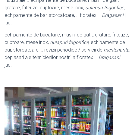
industriale .. echipamente de bucatarie, masini de gatit,
gratare, friteuze, cuptoare, mese inox,
dulapuri frigorifice
,
echipamente de bar, storcatoare, .. floratex –
Dragasani
|
jud.
echipamente de bucatarie, masini de gatit, gratare, friteuze,
cuptoare, mese inox,
dulapuri frigorifice
, echipamente de
bar, storcatoare, .. revizii periodice / servicii de
mentenanta
:
deplasari ale tehnicienilor nostri la floratex –
Dragasani
|
jud.