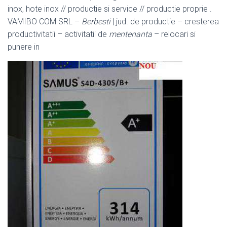
inox, hote inox // productie si service // productie proprie .
VAMIBO COM SRL –
Berbesti
| jud. de productie – cresterea
productivitatii – activitatii de
mentenanta
– relocari si
punere in