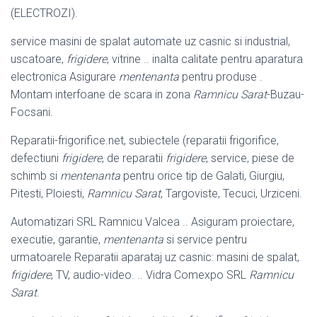
(ELECTROZI).
service masini de spalat automate uz casnic si industrial,
uscatoare,
frigidere
, vitrine .. inalta calitate pentru aparatura
electronica Asigurare
mentenanta
pentru produse .
Montam interfoane de scara in zona
Ramnicu Sarat
-Buzau-
Focsani.
Reparatii-frigorifice.net, subiectele (reparatii frigorifice,
defectiuni
frigidere
, de reparatii
frigidere
, service, piese de
schimb si
mentenanta
pentru orice tip de Galati, Giurgiu,
Pitesti, Ploiesti,
Ramnicu Sarat
, Targoviste, Tecuci, Urziceni.
Automatizari SRL Ramnicu Valcea .. Asiguram proiectare,
executie, garantie,
mentenanta
si service pentru
urmatoarele Reparatii aparataj uz casnic: masini de spalat,
frigidere
, TV, audio-video. .. Vidra Comexpo SRL
Ramnicu
Sarat
.