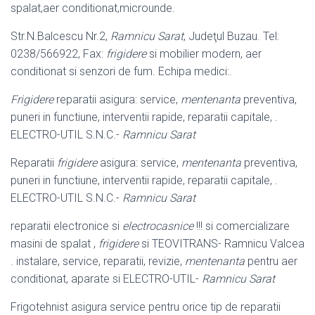
spalat,aer conditionat,microunde.
Str.N.Balcescu Nr.2,
Ramnicu Sarat
, Judeţul Buzau. Tel:
0238/566922, Fax:
frigidere
si mobilier modern, aer
conditionat si senzori de fum. Echipa medici:.
Frigidere
reparatii asigura: service,
mentenanta
preventiva,
puneri in functiune, interventii rapide, reparatii capitale, .
ELECTRO-UTIL S.N.C.-
Ramnicu Sarat
Reparatii
frigidere
asigura: service,
mentenanta
preventiva,
puneri in functiune, interventii rapide, reparatii capitale, .
ELECTRO-UTIL S.N.C.-
Ramnicu Sarat
reparatii electronice si
electrocasnice
!!! si comercializare
masini de spalat ,
frigidere
si TEOVITRANS- Ramnicu Valcea
. instalare, service, reparatii, revizie,
mentenanta
pentru aer
conditionat, aparate si ELECTRO-UTIL-
Ramnicu Sarat
Frigotehnist asigura service pentru orice tip de reparatii