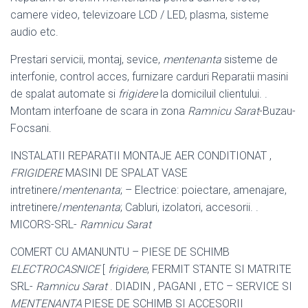
camere video, televizoare LCD / LED, plasma, sisteme
audio etc.
Prestari servicii, montaj, sevice,
mentenanta
sisteme de
interfonie, control acces, furnizare carduri Reparatii masini
de spalat automate si
frigidere
la domiciluil clientului. .
Montam interfoane de scara in zona
Ramnicu Sarat
-Buzau-
Focsani.
INSTALATII REPARATII MONTAJE AER CONDITIONAT ,
FRIGIDERE
MASINI DE SPALAT VASE
intretinere/
mentenanta
; – Electrice: poiectare, amenajare,
intretinere/
mentenanta
; Cabluri, izolatori, accesorii. .
MICORS-SRL-
Ramnicu Sarat
COMERT CU AMANUNTU – PIESE DE SCHIMB
ELECTROCASNICE
[
frigidere
, FERMIT STANTE SI MATRITE
SRL-
Ramnicu Sarat
. DIADIN , PAGANI , ETC – SERVICE SI
MENTENANTA
PIESE DE SCHIMB SI ACCESORII