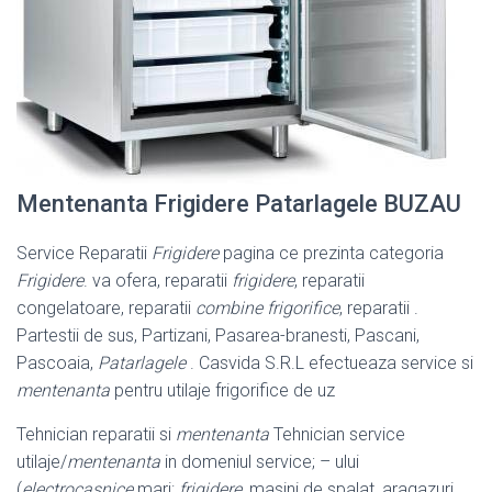
Mentenanta Frigidere Patarlagele BUZAU
Service Reparatii
Frigidere
pagina ce prezinta categoria
Frigidere
. va ofera, reparatii
frigidere
, reparatii
congelatoare, reparatii
combine frigorifice
, reparatii .
Partestii de sus, Partizani, Pasarea-branesti, Pascani,
Pascoaia,
Patarlagele
. Casvida S.R.L efectueaza service si
mentenanta
pentru utilaje frigorifice de uz
Tehnician reparatii si
mentenanta
Tehnician service
utilaje/
mentenanta
in domeniul service; – ului
(
electrocasnice
mari:
frigidere
, masini de spalat, aragazuri,