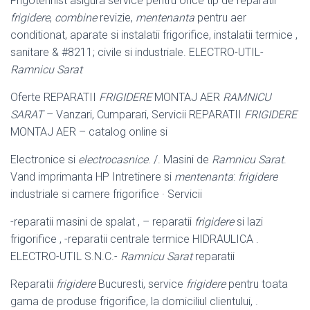
Frigotehnist asigura service pentru orice tip de reparatii
frigidere
,
combine
revizie,
mentenanta
pentru aer
conditionat, aparate si instalatii frigorifice, instalatii termice ,
sanitare & #8211; civile si industriale. ELECTRO-UTIL-
Ramnicu Sarat
Oferte REPARATII
FRIGIDERE
MONTAJ AER
RAMNICU
SARAT
– Vanzari, Cumparari, Servicii REPARATII
FRIGIDERE
MONTAJ AER – catalog online si
Electronice si
electrocasnice
. /. Masini de
Ramnicu Sarat
.
Vand imprimanta HP Intretinere si
mentenanta
:
frigidere
industriale si camere frigorifice · Servicii
-reparatii masini de spalat , – reparatii
frigidere
si lazi
frigorifice , -reparatii centrale termice HIDRAULICA .
ELECTRO-UTIL S.N.C.-
Ramnicu Sarat
reparatii
Reparatii
frigidere
Bucuresti, service
frigidere
pentru toata
gama de produse frigorifice, la domiciliul clientului, .