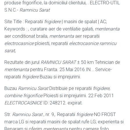
produse frigorifice, la domiciliul clientului, . ELECTRO-UTIL
S.N.C.-
Ramnicu Sarat
Site Title : Reparatii
frigidere
| masini de spalat | AC;
Keywords : , curatare aer de ventilatie galati,
mentenanta
aer conditionat braila,
mentenanta
aer reparatii
electrocasnice
ploiesti, reparatii
electrocasnice ramnicu
sarat
,
Rezultate din jurul
RAMNICU SARAT
± 50 km Tehnician de
mentenanta
pentru Franta. 25 Mai 2016 IN .. Service-
reparatii
frigidere
Buzau si imprejurimi.
Buzau
Ramnicu Sarat
Distribuie pe reparatii
frigidere
,
combine frigorifice
Ploiesti si imprejurimi. 22 Feb 2011
ELECTROCASNICE
ID: 248212. expirat.
Str.
Ramnicu Sarat
, nr. 9,. Reparatii
frigidere
NO FROST
marca LG si reparatii masini de spalat rufe LG; experienta si
Reparam si oferim
mentenanta
pentru camere foto,