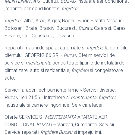
MENTENANTA
SI Judetul:
BUZAU
Instalare aer conditionat
,reparatii aer conditionat si
frigidere
.
frigidere
. Alba; Arad; Arges; Bacau; Bihor; Bistrita Nasaud;
Botosani; Braila; Brasov; Bucuresti;
Buzau
; Calarasi. Caras
Severin; Cluj; Constanta; Covasna
Reparatii masini de spalat automate si
frigidere
la domiciluil
clientului. GEOFRIG 86 SRL-
Buzau
Oferim servicii de
service si
mentenanta
pentru toate tipurile de instalatii de
climatizare, auto si rezidentiale,
frigidere
si congelatoare
auto,
Servicii, afaceri, echipamente firme » Servicii diverse.
Buzau
. Ieri 21:56 . Intretinere si
mentenanta
:
frigidere
industriale si camere frigorifice. Servicii, afaceri
Oferte SERVICE SI
MENTENANTA
APARATE AER
CONDITIONAT
BUZAU
– Vanzari, Cumparari, Servicii
Service-reparatii
frigidere Buzau
si imprejurimi.