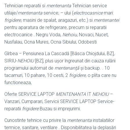
Tehnician reparatii si
mentenanta
Tehnician service
utilaje/
mentenanta
service; – ului (
electrocasnice
mari:
frigidere
, masini de spalat, aragazuri, etc.) si
mentenantei
pentru aparatura de refrigerare, precum si reparatii
electrocanice . Negru Voda,
Nehoiu
, Novaci, Nucet,
Nusfalau, Ocna Mures, Ocna Sibiului, Odobesti
Gîrbea – Pensiunea La Cascadă [Bâsca Chiojdului, BZ],
SIRIU-
NEHOIU
[BZ]; plus uşor îngreunat din cauza rulării
programului automat de
mentenanţă
şi backup. . 10
tacamuri, 10 pahare, 10 cesti, 2
frigidere
, o plita care nu
functioneaza,
Oferte SERVICE LAPTOP
MENTENANTA
IT
NEHOIU
–
Vanzari, Cumparari, Servicii SERVICE LAPTOP Service-
reparatii
frigidere
Buzau si imprejurimi.
Cunostinte tehnice cu privire la
mentenanta
instalatiilor
termice, sanitare, ventilare . Disponibilitatea la deplasări