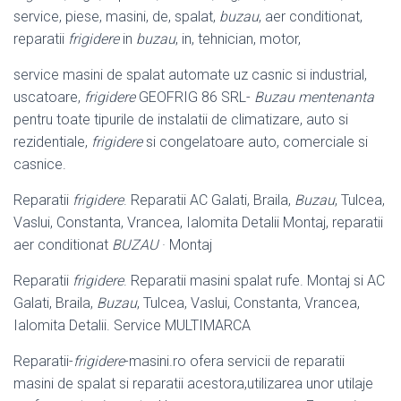
service, piese, masini, de, spalat,
buzau
, aer conditionat,
reparatii
frigidere
in
buzau
, in, tehnician, motor,
service masini de spalat automate uz casnic si industrial,
uscatoare,
frigidere
GEOFRIG 86 SRL-
Buzau
mentenanta
pentru toate tipurile de instalatii de climatizare, auto si
rezidentiale,
frigidere
si congelatoare auto, comerciale si
casnice.
Reparatii
frigidere
. Reparatii AC Galati, Braila,
Buzau
, Tulcea,
Vaslui, Constanta, Vrancea, Ialomita Detalii Montaj, reparatii
aer conditionat
BUZAU
· Montaj
Reparatii
frigidere
. Reparatii masini spalat rufe. Montaj si AC
Galati, Braila,
Buzau
, Tulcea, Vaslui, Constanta, Vrancea,
Ialomita Detalii. Service MULTIMARCA
Reparatii-
frigidere
-masini.ro ofera servicii de reparatii
masini de spalat si reparatii acestora,utilizarea unor utilaje