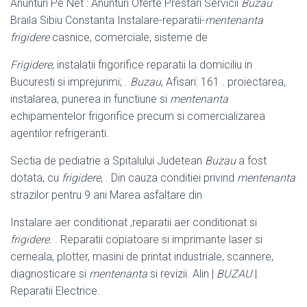
Anunturi Pe Net : Anunturi Oferte Prestari Servicii
Buzau
Braila Sibiu Constanta Instalare-reparatii-
mentenanta
frigidere
casnice, comerciale, sisteme de
Frigidere
, instalatii frigorifice reparatii la domiciliu in
Bucuresti si imprejurimi; .
Buzau
, Afisari: 161 . proiectarea,
instalarea, punerea in functiune si
mentenanta
echipamentelor frigorifice precum si comercializarea
agentilor refrigeranti.
Sectia de pediatrie a Spitalului Judetean
Buzau
a fost
dotata, cu
frigidere
, . Din cauza conditiei privind
mentenanta
strazilor pentru 9 ani Marea asfaltare din
Instalare aer conditionat ,reparatii aer conditionat si
frigidere
. . Reparatii copiatoare si imprimante laser si
cerneala, plotter, masini de printat industriale, scannere,
diagnosticare si
mentenanta
si revizii. Alin |
BUZAU
|
Reparatii Electrice.