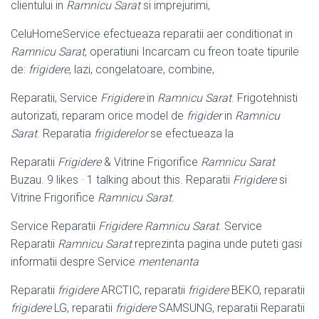
clientului in
Ramnicu Sarat
si imprejurimi,
CeluHomeService efectueaza reparatii aer conditionat in
Ramnicu Sarat
, operatiuni Incarcam cu freon toate tipurile
de:
frigidere
, lazi, congelatoare, combine,
Reparatii, Service
Frigidere
in
Ramnicu Sarat
. Frigotehnisti
autorizati, reparam orice model de
frigider
in
Ramnicu
Sarat
. Reparatia
frigiderelor
se efectueaza la
Reparatii
Frigidere
& Vitrine Frigorifice
Ramnicu Sarat
Buzau. 9 likes · 1 talking about this. Reparatii
Frigidere
si
Vitrine Frigorifice
Ramnicu Sarat
.
Service Reparatii
Frigidere Ramnicu Sarat
. Service
Reparatii
Ramnicu Sarat
reprezinta pagina unde puteti gasi
informatii despre Service
mentenanta
Reparatii
frigidere
ARCTIC, reparatii
frigidere
BEKO, reparatii
frigidere
LG, reparatii
frigidere
SAMSUNG, reparatii Reparatii