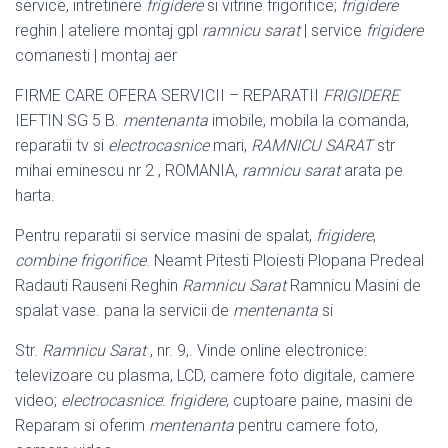
service, intretinere
frigidere
si vitrine frigorifice;
frigidere
reghin | ateliere montaj gpl
ramnicu sarat
| service
frigidere
comanesti | montaj aer
FIRME CARE OFERA SERVICII – REPARATII
FRIGIDERE
IEFTIN SG 5 B.
mentenanta
imobile, mobila la comanda,
reparatii tv si
electrocasnice
mari,
RAMNICU SARAT
str
mihai eminescu nr 2 , ROMANIA,
ramnicu sarat
arata pe
harta.
Pentru reparatii si service masini de spalat,
frigidere
,
combine frigorifice
. Neamt Pitesti Ploiesti Plopana Predeal
Radauti Rauseni Reghin
Ramnicu Sarat
Ramnicu Masini de
spalat vase. pana la servicii de
mentenanta
si
Str.
Ramnicu Sarat
, nr. 9,. Vinde online electronice:
televizoare cu plasma, LCD, camere foto digitale, camere
video;
electrocasnice
:
frigidere
, cuptoare paine, masini de
Reparam si oferim
mentenanta
pentru camere foto,