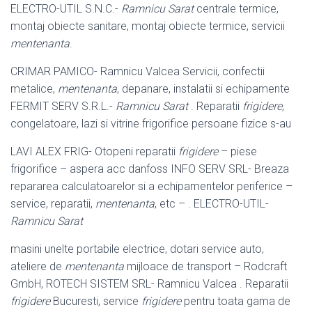
ELECTRO-UTIL S.N.C.-
Ramnicu Sarat
centrale termice,
montaj obiecte sanitare, montaj obiecte termice, servicii
mentenanta
.
CRIMAR PAMICO- Ramnicu Valcea Servicii, confectii
metalice,
mentenanta
, depanare, instalatii si echipamente
FERMIT SERV S.R.L.-
Ramnicu Sarat
. Reparatii
frigidere
,
congelatoare, lazi si vitrine frigorifice persoane fizice s-au
LAVI ALEX FRIG- Otopeni reparatii
frigidere
– piese
frigorifice – aspera acc danfoss INFO SERV SRL- Breaza
repararea calculatoarelor si a echipamentelor periferice –
service, reparatii,
mentenanta
, etc – . ELECTRO-
UTIL-
Ramnicu Sarat
masini unelte portabile electrice, dotari service auto,
ateliere de
mentenanta
mijloace de transport – Rodcraft
GmbH, ROTECH SISTEM SRL- Ramnicu Valcea . Reparatii
frigidere
Bucuresti, service
frigidere
pentru toata gama de