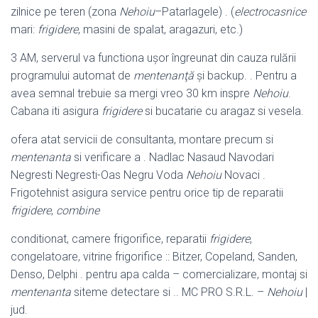
zilnice pe teren (zona
Nehoiu
–
Patarlagele) . (
electrocasnice
mari:
frigidere
, masini de spalat, aragazuri, etc.)
3 AM, serverul va functiona uşor îngreunat din cauza rulării
programului automat de
mentenanţă
şi backup. . Pentru a
avea semnal trebuie sa mergi vreo 30 km inspre
Nehoiu
.
Cabana iti asigura
frigidere
si bucatarie cu aragaz si vesela.
ofera atat servicii de consultanta, montare precum si
mentenanta
si verificare a . Nadlac Nasaud Navodari
Negresti Negresti-Oas Negru Voda
Nehoiu
Novaci .
Frigotehnist asigura service pentru orice tip de reparatii
frigidere
,
combine
conditionat, camere frigorifice, reparatii
frigidere
,
congelatoare, vitrine frigorifice :: Bitzer, Copeland, Sanden,
Denso, Delphi . pentru apa calda – comercializare, montaj si
mentenanta
siteme detectare si .. MC PRO S.R.L. –
Nehoiu
|
jud.