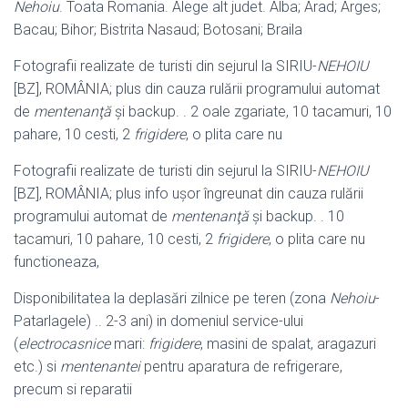
Nehoiu
. Toata Romania. Alege alt judet. Alba; Arad; Arges;
Bacau; Bihor; Bistrita Nasaud; Botosani; Braila
Fotografii realizate de turisti din sejurul la SIRIU-
NEHOIU
[BZ], ROMÂNIA; plus din cauza rulării programului automat
de
mentenanţă
şi backup. . 2 oale zgariate, 10 tacamuri, 10
pahare, 10 cesti, 2
frigidere
, o plita care nu
Fotografii realizate de turisti din sejurul la SIRIU-
NEHOIU
[BZ], ROMÂNIA; plus info uşor îngreunat din cauza rulării
programului automat de
mentenanţă
şi backup. . 10
tacamuri, 10 pahare, 10 cesti, 2
frigidere
, o plita care nu
functioneaza,
Disponibilitatea la deplasări zilnice pe teren (zona
Nehoiu
-
Patarlagele) .. 2-3 ani) in domeniul service-ului
(
electrocasnice
mari:
frigidere
, masini de spalat, aragazuri
etc.) si
mentenantei
pentru aparatura de refrigerare,
precum si reparatii