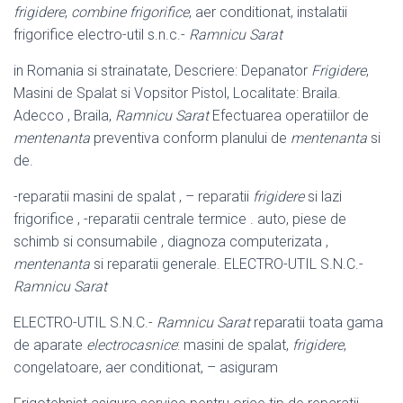
frigidere
,
combine frigorifice
, aer conditionat, instalatii
frigorifice electro-util s.n.c.-
Ramnicu Sarat
in Romania si strainatate, Descriere: Depanator
Frigidere
,
Masini de Spalat si Vopsitor Pistol, Localitate: Braila.
Adecco , Braila,
Ramnicu Sarat
Efectuarea operatiilor de
mentenanta
preventiva conform planului de
mentenanta
si
de.
-reparatii masini de spalat , – reparatii
frigidere
si lazi
frigorifice , -reparatii centrale termice . auto, piese de
schimb si consumabile , diagnoza computerizata ,
mentenanta
si reparatii generale. ELECTRO-UTIL S.N.C.-
Ramnicu Sarat
ELECTRO-UTIL S.N.C.-
Ramnicu Sarat
reparatii toata gama
de aparate
electrocasnice
: masini de spalat,
frigidere
,
congelatoare, aer conditionat, – asiguram