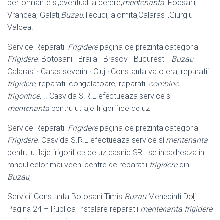
performante si,eventual la cerere,
mentenanta
. Focsani,
Vrancea, Galati,
Buzau
,Tecuci,Ialomita,Calarasi ,Giurgiu,
Valcea.
Service Reparatii
Frigidere
pagina ce prezinta categoria
Frigidere
. Botosani · Braila · Brasov · Bucuresti ·
Buzau
·
Calarasi · Caras severin · Cluj · Constanta va ofera, reparatii
frigidere
, reparatii congelatoare, reparatii
combine
frigorifice
, .. Casvida S.R.L efectueaza service si
mentenanta
pentru utilaje frigorifice de uz
Service Reparatii
Frigidere
pagina ce prezinta categoria
Frigidere
. Casvida S.R.L efectueaza service si
mentenanta
pentru utilaje frigorifice de uz casnic SRL se incadreaza in
randul celor mai vechi centre de reparatii
frigidere
din
Buzau
,
Servicii Constanta Botosani Timis
Buzau
Mehedinti Dolj –
Pagina 24 – Publica Instalare-reparatii-
mentenanta frigidere