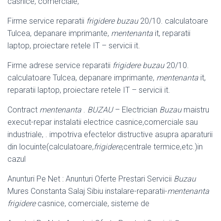
casnice, comerciale,
Firme service reparatii
frigidere buzau
20/10. calculatoare
Tulcea, depanare imprimante,
mentenanta
it, reparatii
laptop, proiectare retele IT – servicii it.
Firme adrese service reparatii
frigidere buzau
20/10.
calculatoare Tulcea, depanare imprimante,
mentenanta
it,
reparatii laptop, proiectare retele IT – servicii it.
Contract
mentenanta
.
BUZAU
– Electrician
Buzau
maistru
execut-repar instalatii electrice casnice,comerciale sau
industriale, . impotriva efectelor distructive asupra aparaturii
din locuinte(calculatoare,
frigidere
,centrale termice,
etc.)in
cazul
Anunturi Pe Net : Anunturi Oferte Prestari Servicii
Buzau
Mures Constanta Salaj Sibiu instalare-reparatii-
mentenanta
frigidere
casnice, comerciale, sisteme de