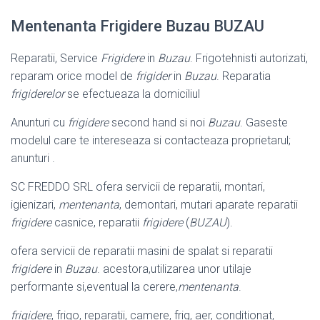
Mentenanta Frigidere Buzau BUZAU
Reparatii, Service
Frigidere
in
Buzau
. Frigotehnisti autorizati,
reparam orice model de
frigider
in
Buzau
. Reparatia
frigiderelor
se efectueaza la domiciliul
Anunturi cu
frigidere
second hand si noi
Buzau
. Gaseste
modelul care te intereseaza si contacteaza proprietarul;
anunturi .
SC FREDDO SRL ofera servicii de reparatii, montari,
igienizari,
mentenanta
, demontari, mutari aparate reparatii
frigidere
casnice, reparatii
frigidere
(
BUZAU
).
ofera servicii de reparatii masini de spalat si reparatii
frigidere
in
Buzau
. acestora,utilizarea unor utilaje
performante si,eventual la cerere,
mentenanta
.
frigidere
, frigo, reparatii, camere, frig, aer, conditionat,