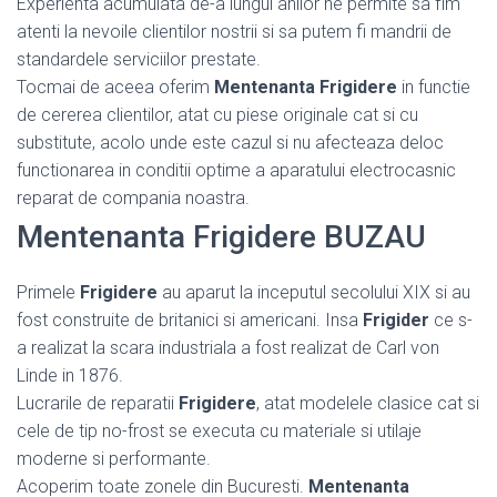
Experienta acumulata de-a lungul anilor ne permite sa fim
atenti la nevoile clientilor nostrii si sa putem fi mandrii de
standardele serviciilor prestate.
Tocmai de aceea oferim
Mentenanta Frigidere
in functie
de cererea clientilor, atat cu piese originale cat si cu
substitute, acolo unde este cazul si nu afecteaza deloc
functionarea in conditii optime a aparatului electrocasnic
reparat de compania noastra.
Mentenanta Frigidere BUZAU
Primele
Frigidere
au aparut la inceputul secolului XIX si au
fost construite de britanici si americani. Insa
Frigider
ce s-
a realizat la scara industriala a fost realizat de Carl von
Linde in 1876.
Lucrarile de reparatii
Frigidere
, atat modelele clasice cat si
cele de tip no-frost se executa cu materiale si utilaje
moderne si performante.
Acoperim toate zonele din Bucuresti.
Mentenanta