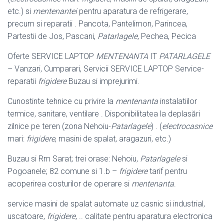
etc.) si
mentenantei
pentru aparatura de refrigerare,
precum si reparatii . Pancota, Pantelimon, Parincea,
Partestii de Jos, Pascani,
Patarlagele
, Pechea, Pecica
Oferte SERVICE LAPTOP
MENTENANTA
IT
PATARLAGELE
– Vanzari, Cumparari, Servicii SERVICE LAPTOP Service-
reparatii
frigidere
Buzau si imprejurimi.
Cunostinte tehnice cu privire la
mentenanta
instalatiilor
termice, sanitare, ventilare . Disponibilitatea la deplasări
zilnice pe teren (zona Nehoiu-
Patarlagele
) . (
electrocasnice
mari:
frigidere
, masini de spalat, aragazuri, etc.)
Buzau si Rm Sarat; trei orase: Nehoiu,
Patarlagele
si
Pogoanele; 82 comune si 1.b –
frigidere
tarif pentru
acoperirea costurilor de operare si
mentenanta
.
service masini de spalat automate uz casnic si industrial,
uscatoare,
frigidere
, .. calitate pentru aparatura electronica