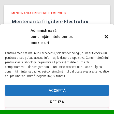
MENTENANTA FRIGIDERE ELECTROLUX
Mentenanta frigidere Electrolux
PRAHOVA
Administrează
Mentenanta frigidere Electrolux PRAHOVA Bine ati venit pe
consimțămintele pentru
pagina noastra de Mentenanta frigidere Electrolux
cookie-uri
PRAHOVA Aveti o problema cu un frigider electrolux? Tot
ce trebuie sa faceti este sa ne sunati va oferim
Pentru a oferi cea mai bună experiență, folosim tehnologii, cum ar fi cookie-uri,
pentru a stoca și/sau accesa informațiile despre dispozitive. Consimțământul
Mentenanta in
Citește mai mult
pentru aceste tehnologii ne permite să procesăm date, cum ar fi
comportamentul de navigare sau ID-uri unice pe acest site. Dacă nu îți dai
consimțământul sau îți retragi consimțământul dat poate avea afecte negative
asupra unor anumite funcționalități și funcții.
ACASA
DESPRE NOI
SERVICII
ACOPERIRE
ACCEPTĂ
REFUZĂ
CONTACT
GDPR
TERMENI ȘI CONDIȚII
VEZI PREFERINȚELE
Hestia | Proiectată de
ThemeIsle