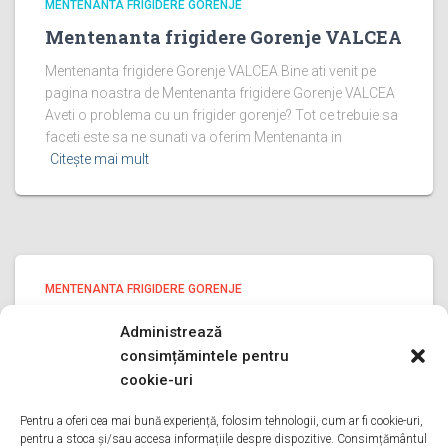
MENTENANTA FRIGIDERE GORENJE
Mentenanta frigidere Gorenje VALCEA
Mentenanta frigidere Gorenje VALCEA Bine ati venit pe
pagina noastra de Mentenanta frigidere Gorenje VALCEA
Aveti o problema cu un frigider gorenje? Tot ce trebuie sa
faceti este sa ne sunati va oferim Mentenanta in
Citește mai mult
MENTENANTA FRIGIDERE GORENJE
Mentenanta frigidere Gorenje ILFOV
Administrează
Mentenanta frigidere Gorenje ILFOV Bine ati venit pe
consimțămintele pentru
pagina noastra de Mentenanta frigidere Gorenje ILFOV
cookie-uri
Aveti o problema cu un frigider gorenje? Tot ce trebuie sa
faceti este sa ne sunati va oferim Mentenanta in
Pentru a oferi cea mai bună experiență, folosim tehnologii, cum ar fi cookie-uri,
pentru a stoca și/sau accesa informațiile despre dispozitive. Consimțământul
Citește mai mult