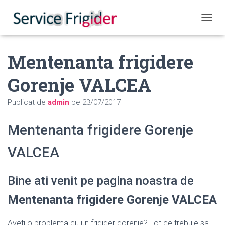
COMUT
Mentenanta frigidere
Gorenje VALCEA
Publicat de
admin
pe
23/07/2017
Mentenanta frigidere Gorenje
VALCEA
Bine ati venit pe pagina noastra de
Mentenanta frigidere Gorenje VALCEA
Aveti o problema cu un frigider gorenje? Tot ce trebuie sa