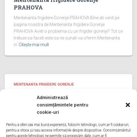
PRAHOVA
Mentenanta frigidere Gorenje PRAHOVA Bine ati venit pe
pagina noastra de Mentenanta frigidere Gorenje
PRAHOVA Aveti o problema cu un frigider gorenje? Tot ce
trebuie sa faceti este sa ne sunati va oferim Mentenanta
in
Citește mai mult
MENTENANTA FRIGIDERE GORENJE
Mentenanta frigidere Gorenje ILFOV
Administrează
Mentenanta frigidere Gorenje ILFOV Bine ati venit pe
consimțămintele pentru
pagina noastra de Mentenanta frigidere Gorenje ILFOV
cookie-uri
Aveti o problema cu un frigider gorenje? Tot ce trebuie sa
faceti este sa ne sunati va oferim Mentenanta in
Pentru a oferi cea mai bună experiență, folosim tehnologii, cum ar fi cookie-uri,
pentru a stoca și/sau accesa informațiile despre dispozitive. Consimțământul
Citește mai mult
pentru aceste tehnologii ne permite să procesăm date, cum ar fi