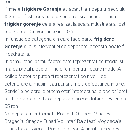
ron.
Primele
frigidere Gorenje
au aparut la inceputul secolului
XIX si au fost construite de britanici si americani. Insa
frigider gorenje
ce s-a realizat la scara industriala a fost
realizat de Carl von Linde in 1876.
In functie de categoria din care face parte
frigidere
Gorenje
supus interventiei de depanare, aceasta poate fi
incadrata la:
In primul rand, primul factor este reprezentat de model si
marca,pretul pieselor fiind diferit pentru fiecare model.Al
doilea factor ar putea fi reprezentat de nivelul de
deteriorare al masinii sau pur si simplu defectiunea in sine.
Serviciile pe care le putem oferi intotdeauna la acelasi pret
sunt urmatoarele: Taxa deplasare si constatare in Bucuresti
55 ron .
Ne deplasam in: Cornetu-Branesti-Otopeni-Mihailesti-
Bragadiru-Snagov-Tunari-Voluntari-Balotesti-Mogosoaia-
Glina-Jilava-Izvorani-Pantelimon sat-Afumati-Tancabesti-