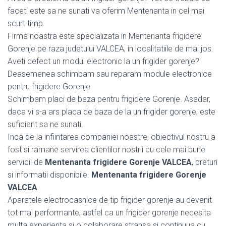
faceti este sa ne sunati va oferim Mentenanta in cel mai
scurt timp.
Firma noastra este specializata in Mentenanta frigidere
Gorenje pe raza judetului VALCEA, in localitatiile de mai jos.
Aveti defect un modul electronic la un frigider gorenje?
Deasemenea schimbam sau reparam module electronice
pentru frigidere Gorenje
Schimbam placi de baza pentru frigidere Gorenje. Asadar,
daca vi s-a ars placa de baza de la un frigider gorenje, este
suficient sa ne sunati.
Inca de la infiintarea companiei noastre, obiectivul nostru a
fost si ramane servirea clientilor nostrii cu cele mai bune
servicii de
Mentenanta frigidere Gorenje VALCEA
, preturi
si informatii disponibile.
Mentenanta frigidere Gorenje
VALCEA
Aparatele electrocasnice de tip frigider gorenje au devenit
tot mai performante, astfel ca un frigider gorenje necesita
multa experienta si o colaborare stransa si continuua cu