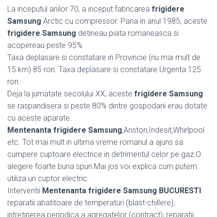
La inceputul anilor 70, a inceput fabricarea
frigidere
Samsung
Arctic cu compressor. Pana in anul 1985, aceste
frigidere Samsung
detineau piata romaneasca si
acopereau peste 95%.
Taxa deplasare si constatare in Provincie (nu mai mult de
15 km) 85 ron. Taxa deplasare si constatare Urgenta 125
ron.
Deja la jumatate secolului XX, aceste
frigidere Samsung
se raspandisera si peste 80% dintre gospodarii erau dotate
cu aceste aparate.
Mentenanta frigidere Samsung
,Ariston,Indesit,Whirlpool
etc. Tot mai mult in ultima vreme romanul a ajuns sa
cumpere cuptoare electrice in detrimentul celor pe gaz.O
alegere foarte buna spun.Mai jos voi explica cum putem
utiliza un cuptor electric.
Interventii
Mentenanta frigidere Samsung BUCURESTI
:
reparatii abatitoare de temperaturi (blast-chillere);
intretinerea periodica a agregatelor (contract); reparatii