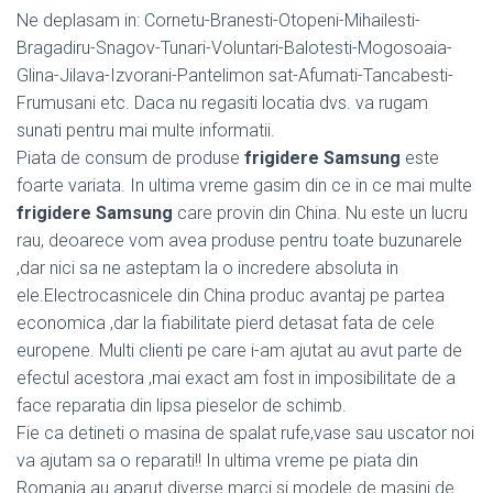
Ne deplasam in: Cornetu-Branesti-Otopeni-Mihailesti-
Bragadiru-Snagov-Tunari-Voluntari-Balotesti-Mogosoaia-
Glina-Jilava-Izvorani-Pantelimon sat-Afumati-Tancabesti-
Frumusani etc. Daca nu regasiti locatia dvs. va rugam
sunati pentru mai multe informatii.
Piata de consum de produse
frigidere Samsung
este
foarte variata. In ultima vreme gasim din ce in ce mai multe
frigidere Samsung
care provin din China. Nu este un lucru
rau, deoarece vom avea produse pentru toate buzunarele
,dar nici sa ne asteptam la o incredere absoluta in
ele.Electrocasnicele din China produc avantaj pe partea
economica ,dar la fiabilitate pierd detasat fata de cele
europene. Multi clienti pe care i-am ajutat au avut parte de
efectul acestora ,mai exact am fost in imposibilitate de a
face reparatia din lipsa pieselor de schimb.
Fie ca detineti o masina de spalat rufe,vase sau uscator noi
va ajutam sa o reparati!! In ultima vreme pe piata din
Romania au aparut diverse marci si modele de masini de