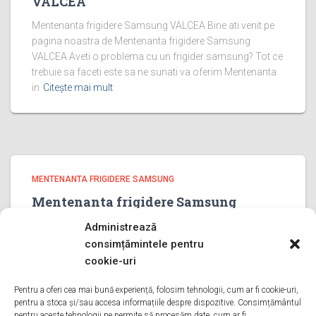
VALCEA
Mentenanta frigidere Samsung VALCEA Bine ati venit pe
pagina noastra de Mentenanta frigidere Samsung
VALCEA Aveti o problema cu un frigider samsung? Tot ce
trebuie sa faceti este sa ne sunati va oferim Mentenanta
in
Citește mai mult
MENTENANTA FRIGIDERE SAMSUNG
Mentenanta frigidere Samsung
PRAHOVA
Administrează
Mentenanta frigidere Samsung PRAHOVA Bine ati venit pe
consimțămintele pentru
pagina noastra de Mentenanta frigidere Samsung
cookie-uri
PRAHOVA Aveti o problema cu un frigider samsung? Tot
ce trebuie sa faceti este sa ne sunati va oferim
Pentru a oferi cea mai bună experiență, folosim tehnologii, cum ar fi cookie-uri,
pentru a stoca și/sau accesa informațiile despre dispozitive. Consimțământul
Mentenanta in
Citește mai mult
pentru aceste tehnologii ne permite să procesăm date, cum ar fi