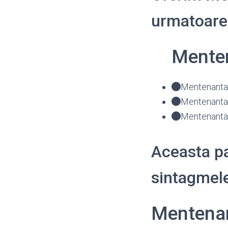
urmatoarel
Menten
Mentenanta 
Mentenanta 
Mentenanta 
Aceasta pa
sintagmele
Mentenan