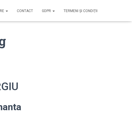
IRE
CONTACT
GDPR
TERMENI ȘI CONDIȚII
g
RGIU
nanta