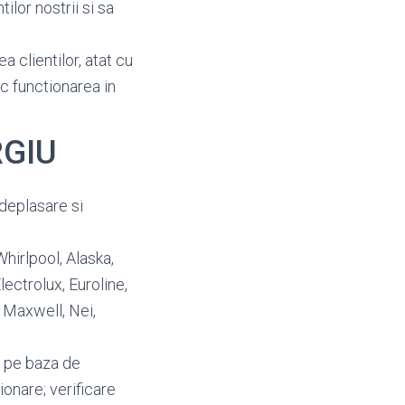
ilor nostrii si sa
a clientilor, atat cu
oc functionarea in
RGIU
deplasare si
Whirlpool, Alaska,
ectrolux, Euroline,
, Maxwell, Nei,
a pe baza de
ionare; verificare