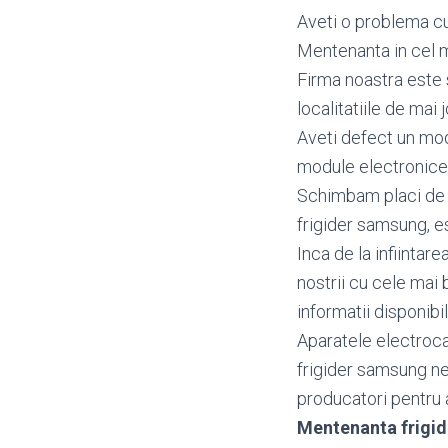
Aveti o problema cu
Mentenanta in cel m
Firma noastra este 
localitatiile de mai j
Aveti defect un mo
module electronice
Schimbam placi de b
frigider samsung, es
Inca de la infiintar
nostrii cu cele mai 
informatii disponibi
Aparatele electroca
frigider samsung ne
producatori pentru a 
Mentenanta frigi