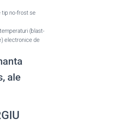
 tip no-frost se
 temperaturi (blast-
le) electronice de
enanta
, ale
RGIU