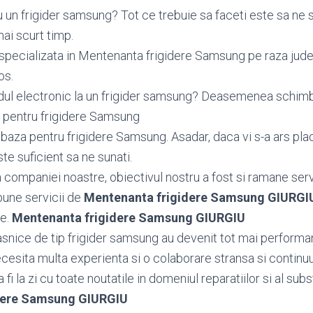
 un frigider samsung? Tot ce trebuie sa faceti este sa ne 
ai scurt timp.
specializata in Mentenanta frigidere Samsung pe raza jude
os.
dul electronic la un frigider samsung? Deasemenea schi
 pentru frigidere Samsung
aza pentru frigidere Samsung. Asadar, daca vi s-a ars pla
te suficient sa ne sunati.
ea companiei noastre, obiectivul nostru a fost si ramane serv
bune servicii de
Mentenanta frigidere Samsung GIURGI
le.
Mentenanta frigidere Samsung GIURGIU
snice de tip frigider samsung au devenit tot mai performan
cesita multa experienta si o colaborare stransa si continu
fi la zi cu toate noutatile in domeniul reparatiilor si al subst
dere Samsung GIURGIU