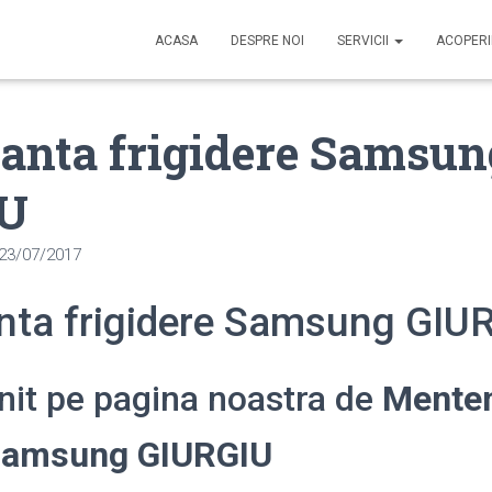
ACASA
DESPRE NOI
SERVICII
ACOPER
anta frigidere Samsun
IU
23/07/2017
ta frigidere Samsung GIU
enit pe pagina noastra de
Mente
 Samsung GIURGIU