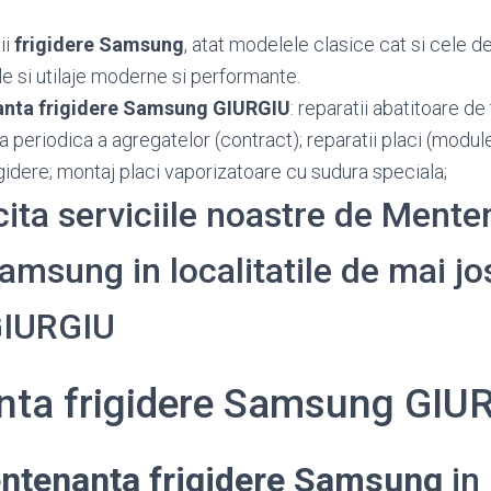
ii
frigidere Samsung
, atat modelele clasice cat si cele de
e si utilaje moderne si performante.
nta frigidere Samsung GIURGIU
: reparatii abatitoare de
rea periodica a agregatelor (contract); reparatii placi (modu
idere; montaj placi vaporizatoare cu sudura speciala;
icita serviciile noastre de Ment
amsung in localitatile de mai jos
GIURGIU
ta frigidere Samsung GIU
ntenanta frigidere Samsung
in