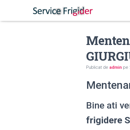
Menten
GIURG
Publicat de
admin
pe
Mentenan
Bine ati v
frigidere