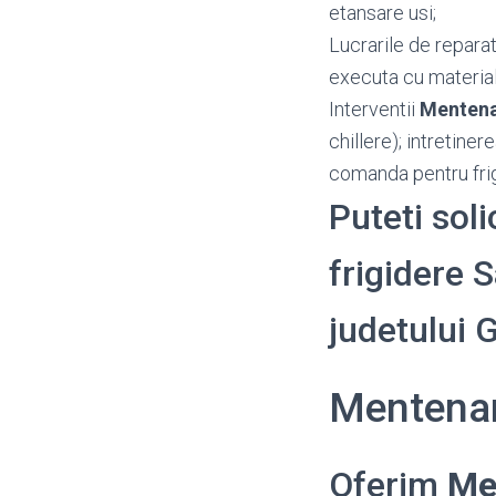
etansare usi;
Lucrarile de reparat
executa cu material
Interventii
Mentena
chillere); intretine
comanda pentru frig
Puteti sol
frigidere S
judetului 
Mentenan
Oferim
Me