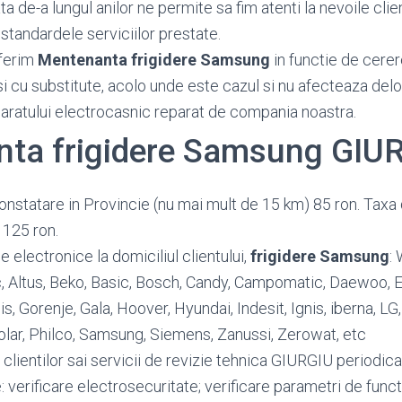
 de-a lungul anilor ne permite sa fim atenti la nevoile client
standardele serviciilor prestate.
ferim
Mentenanta frigidere Samsung
in functie de cerere
si cu substitute, acolo unde este cazul si nu afecteaza del
paratului electrocasnic reparat de compania noastra.
ta frigidere Samsung GIU
onstatare in Provincie (nu mai mult de 15 km) 85 ron. Taxa 
 125 ron.
 electronice la domiciliul clientului,
frigidere Samsung
: 
ic, Altus, Beko, Basic, Bosch, Candy, Campomatic, Daewoo, El
lis, Gorenje, Gala, Hoover, Hyundai, Indesit, Ignis, iberna, LG
olar, Philco, Samsung, Siemens, Zanussi, Zerowat, etc
 clientilor sai servicii de revizie tehnica GIURGIU periodic
: verificare electrosecuritate; verificare parametri de funct