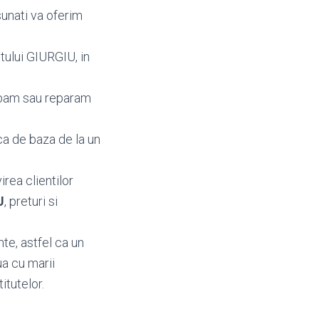
sunati va oferim
tului GIURGIU, in
mbam sau reparam
ca de baza de la un
irea clientilor
U
, preturi si
te, astfel ca un
ua cu marii
itutelor.