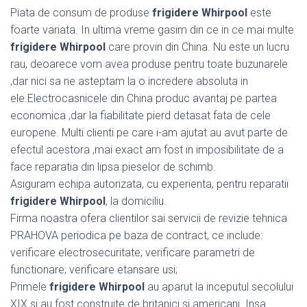
Piata de consum de produse
frigidere Whirpool
este
foarte variata. In ultima vreme gasim din ce in ce mai multe
frigidere Whirpool
care provin din China. Nu este un lucru
rau, deoarece vom avea produse pentru toate buzunarele
,dar nici sa ne asteptam la o incredere absoluta in
ele.Electrocasnicele din China produc avantaj pe partea
economica ,dar la fiabilitate pierd detasat fata de cele
europene. Multi clienti pe care i-am ajutat au avut parte de
efectul acestora ,mai exact am fost in imposibilitate de a
face reparatia din lipsa pieselor de schimb.
Asiguram echipa autorizata, cu experienta, pentru reparatii
frigidere Whirpool
, la domiciliu.
Firma noastra ofera clientilor sai servicii de revizie tehnica
PRAHOVA periodica pe baza de contract, ce include:
verificare electrosecuritate; verificare parametri de
functionare; verificare etansare usi;
Primele
frigidere Whirpool
au aparut la inceputul secolului
XIX si au fost construite de britanici si americani. Insa