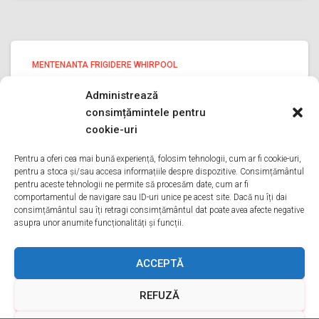
MENTENANTA FRIGIDERE WHIRPOOL
Mentenanta frigidere Whirpool ILFOV
Administrează
Mentenanta frigidere Whirpool ILFOV Bine ati venit pe
consimțămintele pentru
pagina noastra de Mentenanta frigidere Whirpool ILFOV
cookie-uri
Aveti o problema cu un frigider whirpool? Tot ce trebuie
sa faceti este sa ne sunati va oferim Mentenanta in
Pentru a oferi cea mai bună experiență, folosim tehnologii, cum ar fi cookie-uri,
pentru a stoca și/sau accesa informațiile despre dispozitive. Consimțământul
Citește mai mult
pentru aceste tehnologii ne permite să procesăm date, cum ar fi
comportamentul de navigare sau ID-uri unice pe acest site. Dacă nu îți dai
consimțământul sau îți retragi consimțământul dat poate avea afecte negative
asupra unor anumite funcționalități și funcții.
ACASA
DESPRE NOI
SERVICII
ACOPERIRE
ACCEPTĂ
REFUZĂ
CONTACT
GDPR
TERMENI ȘI CONDIȚII