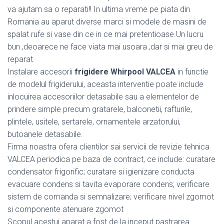
va ajutam sa o reparati!! In ultima vreme pe piata din
Romania au aparut diverse marci si modele de masini de
spalat rufe si vase din ce in ce mai pretentioase.Un lucru
bun ,deoarece ne face viata mai usoara ,dar si mai greu de
reparat.
Instalare accesorii
frigidere Whirpool VALCEA
in functie
de modelul frigiderului, aceasta interventie poate include
inlocuirea accesoriilor detasabile sau a elementelor de
prindere simple precum gratarele, balconetii, rafturile,
plintele, usitele, sertarele, ornamentele arzatorului,
butoanele detasabile.
Firma noastra ofera clientilor sai servicii de revizie tehnica
VALCEA periodica pe baza de contract, ce include: curatare
condensator frigorific; curatare si igienizare conducta
evacuare condens si tavita evaporare condens; verificare
sistem de comanda si semnalizare; verificare nivel zgomot
si componente atenuare zgomot
Scopul acestui aparat a fost de la inceput pastrarea