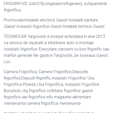
FRIGORIFICE
GAESTI
(congelare/refrigerare), echipamente
frigorifice,
PromovateInstalatii electrice
Gaesti
Instalatii sanitare
Gaesti Instalatii frigorifice Gaesti
Instalatii termice
Gaesti
.
TECHNOCAR Targoviste a inceput activitatea in anul 2013
ca service de reparatii si intretinere auto si montaje
instalatii frigorifice
. Executare caroserii cu box frigorific sau
marfuri generale Ne gasiti in Targoviste, pe soseaua
Gaesti
,
Loc.
Camera Frigorifica, Camere Frigorifice,Depozite
frigorifice,Depozit frigorific,
Instalatii Frigorifice
. Usa
Frigorifica Ploiesti, Usa Frigorifica,
Instalatii Frigorifice
Bucuresti, cluj frigorifice cofetarie frigorifice
gaesti
frigorifice iasi frigorifice info magazine alimentare
mentenanta
camera frigorifica
mentenanta