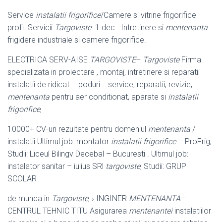
Service
instalatii frigorifice
/Camere si vitrine frigorifice
profi. Servicii
Targoviste
. 1 dec . Intretinere si
mentenanta
:
frigidere industriale si camere frigorifice.
ELECTRICA SERV-AISE
TARGOVISTE
–
Targoviste
Firma
specializata in proiectare , montaj, intretinere si reparatii
instalatii de ridicat – poduri .. service, reparatii, revizie,
mentenanta
pentru aer conditionat, aparate si
instalatii
frigorifice
,
10000+ CV-uri rezultate pentru domeniul
mentenanta
/
instalatii Ultimul job: montator
instalatii frigorifice
– ProFrig;
Studii: Liceul Bilingv Decebal – Bucuresti . Ultimul job:
instalator sanitar – iulius SRl
targoviste
; Studii: GRUP
SCOLAR
de munca in
Targoviste
; › INGINER
MENTENANTA
–
CENTRUL TEHNIC TITU Asigurarea
mentenantei
instalatiilor