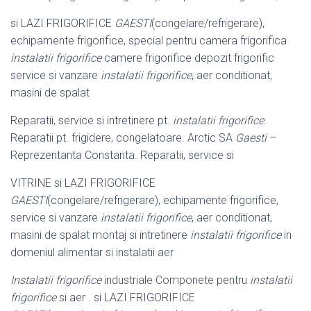
si LAZI FRIGORIFICE
GAESTI
(congelare/refrigerare),
echipamente frigorifice, special pentru camera frigorifica
instalatii frigorifice
camere frigorifice depozit frigorific
service si vanzare
instalatii frigorifice
, aer conditionat,
masini de spalat
Reparatii, service si intretinere pt.
instalatii frigorifice
.
Reparatii pt. frigidere, congelatoare. Arctic SA
Gaesti
–
Reprezentanta Constanta. Reparatii, service si
VITRINE si LAZI FRIGORIFICE
GAESTI
(congelare/refrigerare), echipamente frigorifice,
service si vanzare
instalatii frigorifice
, aer conditionat,
masini de spalat montaj si intretinere
instalatii frigorifice
in
domeniul alimentar si instalatii aer
Instalatii frigorifice
industriale Componete pentru
instalatii
frigorifice
si aer . si LAZI FRIGORIFICE