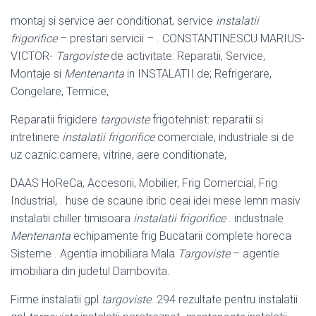
montaj si service aer conditionat, service
instalatii
frigorifice
– prestari servicii – . CONSTANTINESCU MARIUS-
VICTOR-
Targoviste
de activitate: Reparatii, Service,
Montaje si
Mentenanta
in INSTALATII de; Refrigerare,
Congelare, Termice,
Reparatii frigidere
targoviste
frigotehnist: reparatii si
intretinere
instalatii frigorifice
comerciale, industriale si de
uz caznic:camere, vitrine, aere conditionate,
DAAS HoReCa, Accesorii, Mobilier, Frig Comercial, Frig
Industrial, . huse de scaune ibric ceai idei mese lemn masiv
instalatii chiller timisoara
instalatii frigorifice
. industriale
Mentenanta
echipamente frig Bucatarii complete horeca
Sisteme . Agentia imobiliara Mala
Targoviste
– agentie
imobiliara din judetul Dambovita.
Firme instalatii gpl
targoviste
. 294 rezultate pentru instalatii