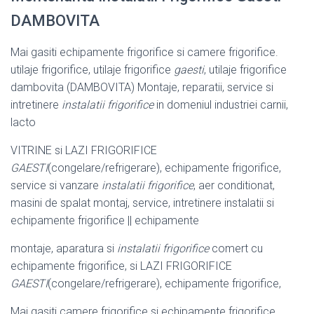
DAMBOVITA
Mai gasiti echipamente frigorifice si camere frigorifice.
utilaje frigorifice, utilaje frigorifice
gaesti
, utilaje frigorifice
dambovita (DAMBOVITA) Montaje, reparatii, service si
intretinere
instalatii frigorifice
in domeniul industriei carnii,
lacto
VITRINE si LAZI FRIGORIFICE
GAESTI
(congelare/refrigerare), echipamente frigorifice,
service si vanzare
instalatii frigorifice
, aer conditionat,
masini de spalat montaj, service, intretinere instalatii si
echipamente frigorifice || echipamente
montaje, aparatura si
instalatii frigorifice
comert cu
echipamente frigorifice, si LAZI FRIGORIFICE
GAESTI
(congelare/refrigerare), echipamente frigorifice,
Mai gasiti camere frigorifice si echipamente frigorifice.