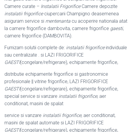
Camere curate –
Instalatii Frigorifice
Camere depozite
instalatii frigorifice
ciupercarii Champigno deasemenea
asiguram service si
mentenanta
cu acoperire nationala atat
la camere frigorifice dambovita, camere frigorifice
gaesti
,
camere frigorifice (
DAMBOVITA).
Furnizam solutii complete de:
instalatii frigorifice
individuale
sau centralizate . si LAZI FRIGORIFICE
GAESTI
(congelare/refrigerare), echipamente frigorifice,
distributie echipamente frigorifice si gastronomice
profesionale || vitrine frigorifice
, LAZI FRIGORIFICE
GAESTI
(congelare/refrigerare), echipamente frigorifice,
special service si vanzare
instalatii frigorifice
, aer
conditionat, masini de spalat
service si vanzare
instalatii frigorifice
, aer conditionat,
masini de spalat automate si LAZI FRIGORIFICE
GAESTI
(congelare/refrigerare), echipamente frigorifice,