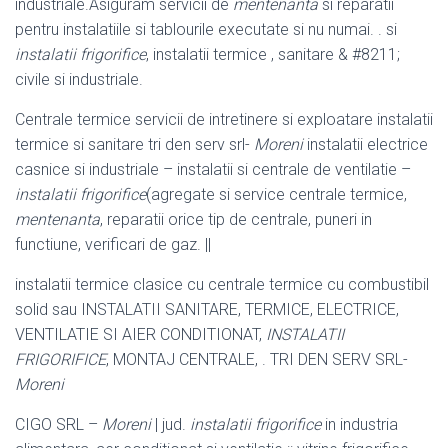
industriale.Asiguram servicii de
mentenanta
si reparatii
pentru instalatiile si tablourile executate si nu numai. . si
instalatii frigorifice
, instalatii termice , sanitare & #8211;
civile si industriale.
Centrale termice servicii de intretinere si exploatare instalatii
termice si sanitare tri den serv srl-
Moreni
instalatii electrice
casnice si industriale – instalatii si centrale de ventilatie –
instalatii frigorifice
(agregate si service centrale termice,
mentenanta
, reparatii orice tip de centrale, puneri in
functiune, verificari de gaz. ||
instalatii termice clasice cu centrale termice cu combustibil
solid sau INSTALATII SANITARE, TERMICE, ELECTRICE,
VENTILATIE SI AIER CONDITIONAT,
INSTALATII
FRIGORIFICE
, MONTAJ CENTRALE, . TRI DEN SERV SRL-
Moreni
CIGO SRL –
Moreni
| jud.
instalatii frigorifice
in industria