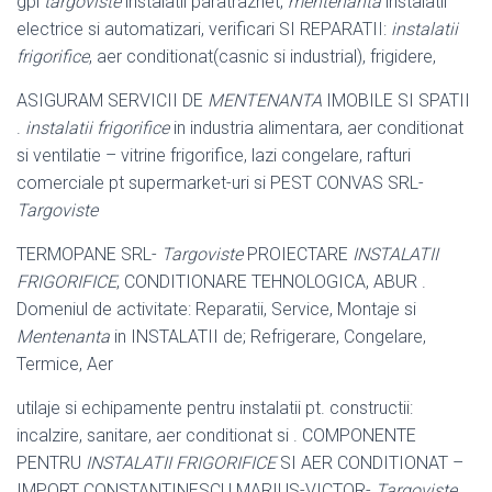
gpl
targoviste
instalatii paratraznet,
mentenanta
instalatii
electrice si automatizari, verificari SI REPARATII:
instalatii
frigorifice
, aer conditionat(casnic si industrial), frigidere,
ASIGURAM SERVICII DE
MENTENANTA
IMOBILE SI SPATII
.
instalatii frigorifice
in industria alimentara, aer conditionat
si ventilatie – vitrine frigorifice, lazi congelare, rafturi
comerciale pt supermarket-uri si PEST CONVAS SRL-
Targoviste
TERMOPANE SRL-
Targoviste
PROIECTARE
INSTALATII
FRIGORIFICE
, CONDITIONARE TEHNOLOGICA, ABUR .
Domeniul de activitate: Reparatii, Service, Montaje si
Mentenanta
in INSTALATII de; Refrigerare, Congelare,
Termice, Aer
utilaje si echipamente pentru instalatii pt. constructii:
incalzire, sanitare, aer conditionat si . COMPONENTE
PENTRU
INSTALATII FRIGORIFICE
SI AER CONDITIONAT –
IMPORT CONSTANTINESCU MARIUS-VICTOR-
Targoviste
.