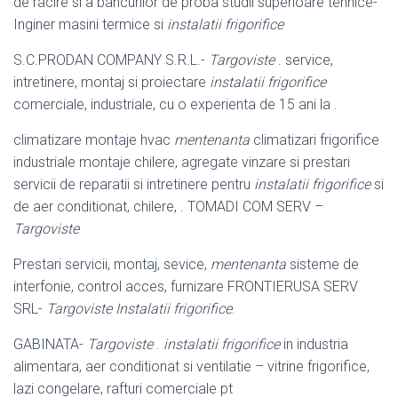
de racire si a bancurilor de proba studii superioare tehnice-
Inginer masini termice si
instalatii frigorifice
S.C.PRODAN COMPANY S.R.L.-
Targoviste
. service,
intretinere, montaj si proiectare
instalatii frigorifice
comerciale, industriale, cu o experienta de 15 ani la .
climatizare montaje hvac
mentenanta
climatizari frigorifice
industriale montaje chilere, agregate vinzare si prestari
servicii de reparatii si intretinere pentru
instalatii frigorifice
si
de aer conditionat, chilere, . TOMADI COM SERV –
Targoviste
Prestari servicii, montaj, sevice,
mentenanta
sisteme de
interfonie, control acces, furnizare FRONTIERUSA SERV
SRL-
Targoviste
Instalatii frigorifice
.
GABINATA-
Targoviste
.
instalatii frigorifice
in industria
alimentara, aer conditionat si ventilatie – vitrine frigorifice,
lazi congelare, rafturi comerciale pt