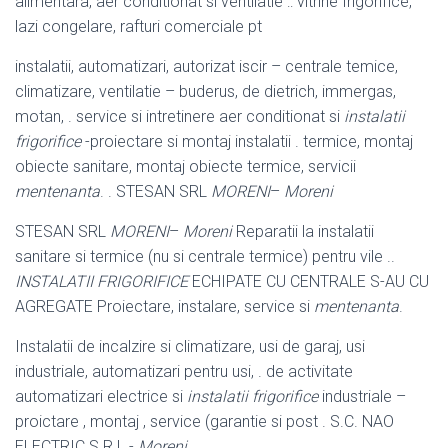
alimentara, aer conditionat si ventilatie :: vitrine frigorifice,
lazi congelare, rafturi comerciale pt
instalatii, automatizari, autorizat iscir – centrale temice,
climatizare, ventilatie – buderus, de dietrich, immergas,
motan, . service si intretinere aer conditionat si
instalatii
frigorifice
-proiectare si montaj instalatii . termice, montaj
obiecte sanitare, montaj obiecte termice, servicii
mentenanta
. . STESAN SRL
MORENI
–
Moreni
STESAN SRL
MORENI
–
Moreni
Reparatii la instalatii
sanitare si termice (nu si centrale termice) pentru vile ..
INSTALATII FRIGORIFICE
ECHIPATE CU CENTRALE S-AU CU
AGREGATE Proiectare, instalare, service si
mentenanta
.
Instalatii de incalzire si climatizare, usi de garaj, usi
industriale, automatizari pentru usi, . de activitate
automatizari electrice si
instalatii frigorifice
industriale –
proictare , montaj , service (garantie si post . S.C. NAO
ELECTRIC S.R.L.-
Moreni