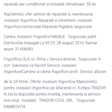
reparatii aer conditionat si instalatii climatizare. 50 lei
frigotehnist, ofer servicii de reparatiii si
mentenanta
instalatii frigorifice
, Reparatii si intretinere
instalatii
frigorifice
comerciale Reparatii frigidere
targoviste
.
Cartea
Instalatii Frigorifice
NAVALE.
Targoviste
, judet
Dambovita Adaugat La 09:
29, 28 august 2016, Numar
anunt: 31458083
Frigorifica OLX.ro. firme » Servicii diverse.
Targoviste
. 4
oct. Salveaza ca favorit Service
instalatii
frigorifice
/Camere si vitrine frigorifice profi. Servicii, afaceri
de la 24 firme. Oferte
Instalatii frigorifice
, Manometru
pentru
instalatii frigorifice
, pe Afacerist.ro. Echipa TRADOR
iti sta la dispozitie pentru montaj,
mentenanta
si service
non-stop. Instalatii.. TRADOR COOL SRL .
Targoviste
,
DAMBOVITA