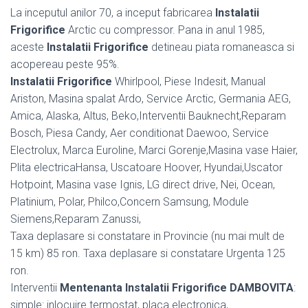
La inceputul anilor 70, a inceput fabricarea
Instalatii
Frigorifice
Arctic cu compressor. Pana in anul 1985,
aceste
Instalatii Frigorifice
detineau piata romaneasca si
acopereau peste 95%.
Instalatii Frigorifice
Whirlpool, Piese Indesit, Manual
Ariston, Masina spalat Ardo, Service Arctic, Germania AEG,
Amica, Alaska, Altus, Beko,Interventii Bauknecht,Reparam
Bosch, Piesa Candy, Aer conditionat Daewoo, Service
Electrolux, Marca Euroline, Marci Gorenje,Masina vase Haier,
Plita electricaHansa, Uscatoare Hoover, Hyundai,Uscator
Hotpoint, Masina vase Ignis, LG direct drive, Nei, Ocean,
Platinium, Polar, Philco,Concern Samsung, Module
Siemens,Reparam Zanussi,
Taxa deplasare si constatare in Provincie (nu mai mult de
15 km) 85 ron. Taxa deplasare si constatare Urgenta 125
ron.
Interventii
Mentenanta Instalatii Frigorifice DAMBOVITA
:
simple: inlocuire termostat, placa electronica,