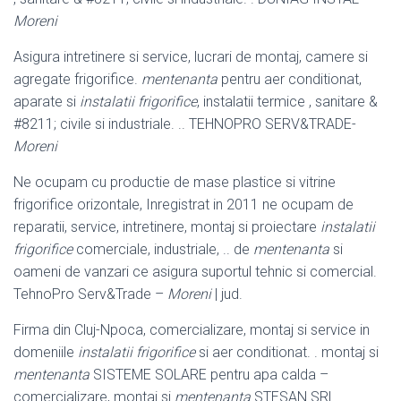
Moreni
Asigura intretinere si service, lucrari de montaj, camere si
agregate frigorifice.
mentenanta
pentru aer conditionat,
aparate si
instalatii frigorifice
, instalatii termice , sanitare &
#8211; civile si industriale. .. TEHNOPRO SERV&TRADE-
Moreni
Ne ocupam cu productie de mase plastice si vitrine
frigorifice orizontale, Inregistrat in 2011 ne ocupam de
reparatii, service, intretinere, montaj si proiectare
instalatii
frigorifice
comerciale, industriale, .. de
mentenanta
si
oameni de vanzari ce asigura suportul tehnic si comercial.
TehnoPro Serv&Trade –
Moreni
| jud.
Firma din Cluj-Npoca, comercializare, montaj si service in
domeniile
instalatii frigorifice
si aer conditionat. . montaj si
mentenanta
SISTEME SOLARE pentru apa calda –
comercializare, montaj si
mentenanta
STESAN SRL