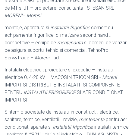
atestata ANRE pt proiectare si executie instalatii electrice
de MT si JT – proiectare, consultanta . STESAN SRL
MORENI
–
Moreni
montaje, aparatura si
instalatii frigorifice
comert cu
echipamente frigorifice, climatizare second-hand ..
competitive – echipa de
mentenanta
si oameni de vanzari
ce asigura suportul tehnic si comercial. TehnoPro
Serv&Trade –
Moreni
| jud.
Instalatii electrice , proiectare si executie – Instalatii
electrice 0, 4-20 kV – MACOSIN TRICON SRL-
Moreni
IMPORT SI DISTRIBUTIE INSTALATII SI COMPONENTE
PENTRU
INSTALATII FRIGORIFICE
SI AER CONDITIONAT –
IMPORT SI
Sintem o societate de instalatii in constructii; electrice,
sanitare, termice, ventilatii, . revizie,
mentenanta
pentru aer
conditionat, aparate si
instalatii frigorifice
, instalatii termice
, sanitare & #8211; civile si industriale. . DUNIAG INSTAL-