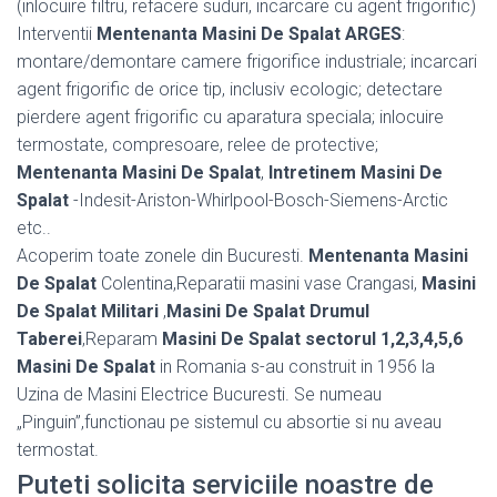
(inlocuire filtru, refacere suduri, incarcare cu agent frigorific)
Interventii
Mentenanta Masini De Spalat ARGES
:
montare/demontare camere frigorifice industriale; incarcari
agent frigorific de orice tip, inclusiv ecologic; detectare
pierdere agent frigorific cu aparatura speciala; inlocuire
termostate, compresoare, relee de protective;
Mentenanta Masini De Spalat
,
Intretinem Masini De
Spalat
-Indesit-Ariston-Whirlpool-Bosch-Siemens-Arctic
etc..
Acoperim toate zonele din Bucuresti.
Mentenanta Masini
De Spalat
Colentina,Reparatii masini vase Crangasi,
Masini
De Spalat Militari
,
Masini De Spalat Drumul
Taberei
,Reparam
Masini De Spalat sectorul 1,2,3,4,5,6
Masini De Spalat
in Romania s-au construit in 1956 la
Uzina de Masini Electrice Bucuresti. Se numeau
„Pinguin”,functionau pe sistemul cu absortie si nu aveau
termostat.
Puteti solicita serviciile noastre de