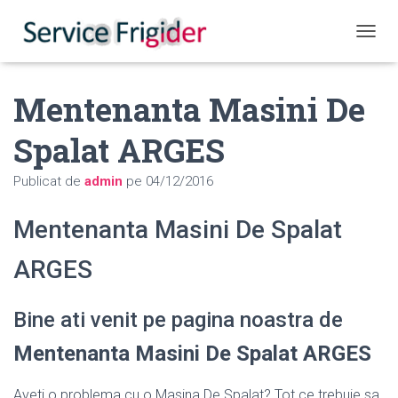
COMUT
Mentenanta Masini De
Spalat ARGES
Publicat de
admin
pe
04/12/2016
Mentenanta Masini De Spalat
ARGES
Bine ati venit pe pagina noastra de
Mentenanta Masini De Spalat ARGES
Aveti o problema cu o Masina De Spalat? Tot ce trebuie sa