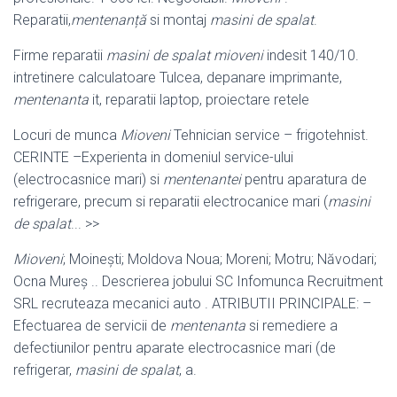
Reparatii,
mentenanță
si montaj
masini de spalat
.
Firme reparatii
masini de spalat mioveni
indesit 140/10.
intretinere calculatoare Tulcea, depanare imprimante,
mentenanta
it, reparatii laptop, proiectare retele
Locuri de munca
Mioveni
Tehnician service – frigotehnist.
CERINTE –
Experienta in domeniul service-ului
(electrocasnice mari) si
mentenantei
pentru aparatura de
refrigerare, precum si reparatii electrocanice mari (
masini
de spalat
.
.. >>
Mioveni
; Moinești; Moldova Noua; Moreni; Motru; Năvodari;
Ocna Mureș .. Descrierea jobului SC Infomunca Recruitment
SRL recruteaza mecanici auto . ATRIBUTII PRINCIPALE: –
Efectuarea de servicii de
mentenanta
si remediere a
defectiunilor pentru aparate electrocasnice mari (de
refrigerar,
masini de spalat
, a.