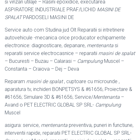
si vinzari utilaje – Rasini epoxidice, executarea
ASPIRATORE INDUSTRIALE PRAF/LICHID
MASINI DE
SPALAT
PARDOSELI MASINI DE
Service auto com Studina jud Olt Reparatii si intretinere
autovehicule -mecanica orice producator echipamente
electronice: diagnosticare, depanare,
mentenanta
si
reparatii service electrocasnice – reparatii
masini de spalat
– Bucuresti – Buzau – Calarasi –
Campulung
Muscel –
Constanta – Craiova – Dej – Deva
Reparam
masini de spalat
, cuptoare cu microunde ,
aparatura tv, inchideri BONPETSYS & #61656; Proiectare &
#61656; Simulare 3D & #61656; Service/
Mentenanta
–
Avand o PET ELECTRIC GLOBAL SP SRL-
Campulung
Muscel
asigura: service,
mentenanta
preventiva, puneri in functiune,
interventii rapide, reparatii PET ELECTRIC GLOBAL SP SRL-