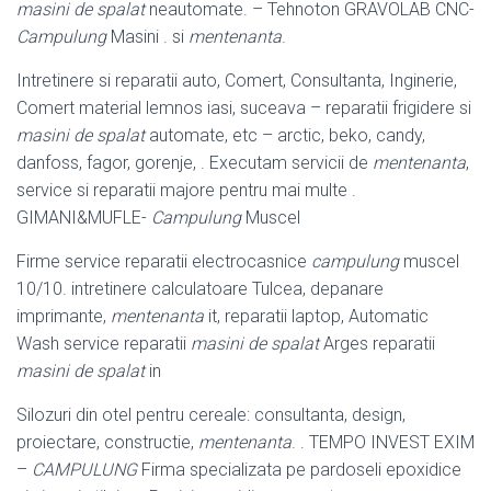
masini de spalat
neautomate. – Tehnoton GRAVOLAB CNC-
Campulung
Masini . si
mentenanta
.
Intretinere si reparatii auto, Comert, Consultanta, Inginerie,
Comert material lemnos iasi, suceava – reparatii frigidere si
masini de spalat
automate, etc – arctic, beko, candy,
danfoss, fagor, gorenje, . Executam servicii de
mentenanta
,
service si reparatii majore pentru mai multe .
GIMANI&MUFLE-
Campulung
Muscel
Firme service reparatii electrocasnice
campulung
muscel
10/10. intretinere calculatoare Tulcea, depanare
imprimante,
mentenanta
it, reparatii laptop, Automatic
Wash service reparatii
masini de spalat
Arges reparatii
masini de spalat
in
Silozuri din otel pentru cereale: consultanta, design,
proiectare, constructie,
mentenanta
. . TEMPO INVEST EXIM
–
CAMPULUNG
Firma specializata pe pardoseli epoxidice