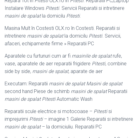
Repara Tot în
Pitesti
OLX.ro în
Pitesti
. Reparatii PC,Laptop
Instalare Windows
Pitesti
. Servicii Reparatii si intretinere
masini de spalat
la domicilu
Pitesti
.
Masina Mult în Costesti OLX.ro în Costesti. Reparatii si
intretinere
masini de spalat
la domicilu
Pitesti
. Servicii,
afaceri, echipamente firme » Reparatii PC
Aparatele cu furtunuri cum ar fi
masinile de spalat
rufe,
vase, aparatele de aer reparatii frigidere
Pitesti
, combine
side by side,
masini de spalat
, aparate de aer
Executam: Reparatii
masini de spalat Masini de spalat
second hand Piese de schimb
masini de spalat
Reparatii
masini de spalat Pitesti
Automatic Wash
Reparatii scule electrice si motocoase –
Pitesti
si
imprejurimi
Pitesti
– imagine 1 Galerie Reparatii si intretinere
masini de spalat
– la domiciuliu. Reparatii PC