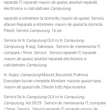
reparatii IT, reparatii
masini de spalat
, anunturi reparatii
electronice si calculatoare
Campulung
.
reparatii si intretinere la domiciliu
masini de spalat
. Servicii,
afaceri Reparatii si intretinere
masini de spalat
la domicilu
Pitesti. Servicii
Campulung
. 16 iun
Service Ar în
Campulung
OLX.ro în
Campulung
.
Campulung
. 8 aug. Salveaza . Servicii de
mentenanta
IT,
companii / firme. Servicii . Servicii reparatii IT, reparatii
masini de spalat
, anunturi reparatii electronice si
calculatoare
Campulung
.
In: Arges,
Campulung
-Muscel; Bucuresti; Prahova.
Executam lucrari complete Montare
masina spalat
vase,
masini de spalat
rufe, Citeste totEchipa noastra
Servicii De în
Campulung
OLX.ro în
Campulung
.
Campulung
. Azi 09:29 . Servicii de
mentenanta
IT, companii
/ firme. Servicii . Servicii reparatii IT, reparatii
masini de