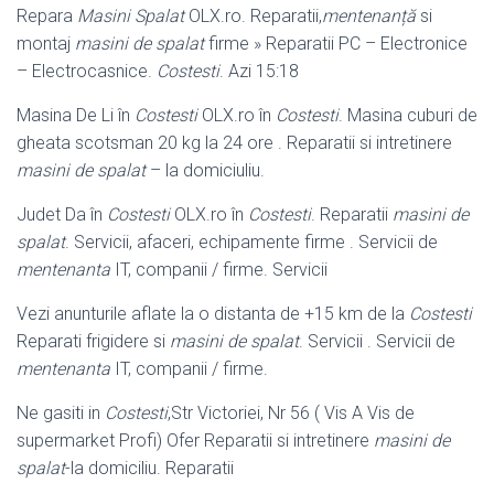
Repara
Masini Spalat
OLX.ro. Reparatii,
mentenanță
si
montaj
masini de spalat
firme » Reparatii PC – Electronice
– Electrocasnice.
Costesti
. Azi 15:18
Masina De Li în
Costesti
OLX.ro în
Costesti
. Masina cuburi de
gheata scotsman 20 kg la 24 ore . Reparatii si intretinere
masini de spalat
– la domiciuliu.
Judet Da în
Costesti
OLX.ro în
Costesti
. Reparatii
masini de
spalat
. Servicii, afaceri, echipamente firme . Servicii de
mentenanta
IT, companii / firme. Servicii
Vezi anunturile aflate la o distanta de +15 km de la
Costesti
Reparati frigidere si
masini de spalat
. Servicii . Servicii de
mentenanta
IT, companii / firme.
Ne gasiti in
Costesti
,Str Victoriei, Nr 56 ( Vis A Vis de
supermarket Profi) Ofer Reparatii si intretinere
masini de
spalat
-la domiciliu. Reparatii