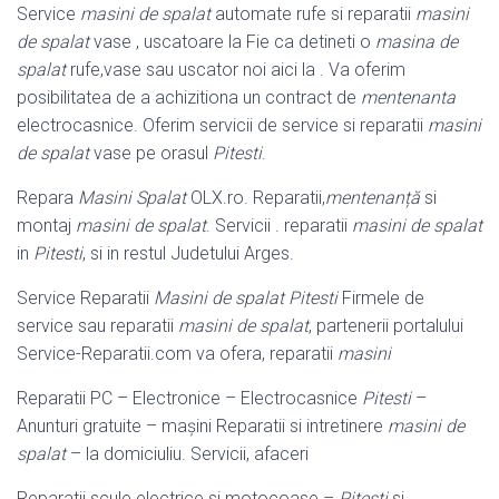
Service
masini de spalat
automate rufe si reparatii
masini
de spalat
vase , uscatoare la Fie ca detineti o
masina de
spalat
rufe,vase sau uscator noi aici la . Va oferim
posibilitatea de a achizitiona un contract de
mentenanta
electrocasnice. Oferim servicii de service si reparatii
masini
de spalat
vase pe orasul
Pitesti
.
Repara
Masini Spalat
OLX.ro. Reparatii,
mentenanță
si
montaj
masini de spalat
. Servicii . reparatii
masini de spalat
in
Pitesti
, si in restul Judetului Arges.
Service Reparatii
Masini de spalat Pitesti
Firmele de
service sau reparatii
masini de spalat
, partenerii portalului
Service-Reparatii.com va ofera, reparatii
masini
Reparatii PC – Electronice – Electrocasnice
Pitesti
–
Anunturi gratuite – maşini Reparatii si intretinere
masini de
spalat
– la domiciuliu. Servicii, afaceri
Reparatii scule electrice si motocoase –
Pitesti
si