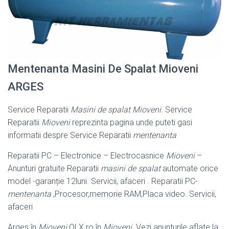
Mentenanta Masini De Spalat Mioveni
ARGES
Service Reparatii
Masini de spalat Mioveni
. Service
Reparatii
Mioveni
reprezinta pagina unde puteti gasi
informatii despre Service Reparatii
mentenanta
Reparatii PC – Electronice – Electrocasnice
Mioveni
–
Anunturi gratuite Reparatii
masini de spalat
automate orice
model -garanție 12luni. Servicii, afaceri . Reparatii PC-
mentenanta
,Procesor,memorie RAM,Placa video. Servicii,
afaceri
Arges în
Mioveni
OLX.ro în
Mioveni
. Vezi anunturile aflate la