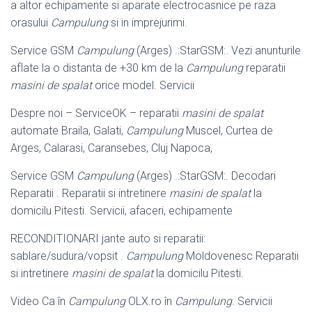
a altor echipamente si aparate electrocasnice pe raza
orasului
Campulung
si in imprejurimi.
Service GSM
Campulung
(Arges) .:StarGSM:. Vezi anunturile
aflate la o distanta de +30 km de la
Campulung
reparatii
masini de spalat
orice model. Servicii
Despre noi – ServiceOK – reparatii
masini de spalat
automate Braila, Galati,
Campulung
Muscel, Curtea de
Arges, Calarasi, Caransebes, Cluj Napoca,
Service GSM
Campulung
(Arges) .:StarGSM:. Decodari
Reparatii . Reparatii si intretinere
masini de spalat
la
domicilu Pitesti. Servicii, afaceri, echipamente
RECONDITIONARI jante auto si reparatii:
sablare/sudura/vopsit .
Campulung
Moldovenesc Reparatii
si intretinere
masini de spalat
la domicilu Pitesti.
Video Ca în
Campulung
OLX.ro în
Campulung
. Servicii