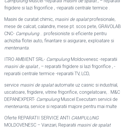
Campulung
Muscel -reparatii
masini de spalat
, – reparatii
frigidere si lazi frigorifice , -reparatii centrale termice .
Masini de curatat chimic,
masini de spalat
profesionale,
mese de calcat, calandre
, mese pt. scos pete, GRAVOLAB
CNC-
Campulung
.. profesioniste si eficiente pentru
achizitia flotei auto, finantare si asigurare, exploatare si
mentenanta
.
ITRO AMBIENT SRL-
Campulung
Moldovenesc -reparatii
masini de spalat
, – reparatii frigidere si lazi frigorifice , -
reparatii centrale termice -reparatii TV, LCD,
service
masini de spalat
automate uz casnic si industrial,
uscatoare, frigidere, vitrine frigorifice, congelatoare, . M&C
DEPANEXPERT-
Campulung
Muscel Executam servicii de
mentenanta
, service si reparatii majore pentru mai multe
Oferte REPARATII SERVICE ANTI
CAMPULUNG
MOLDOVENESC – Vanzari, Reparatii
masini de spalat