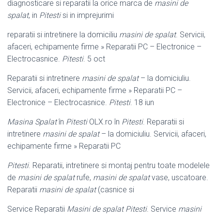
diagnosticare si reparatii la orice marca de
masini de
spalat
, in
Pitesti
si in imprejurimi
reparatii si intretinere la domiciliu
masini de spalat
. Servicii,
afaceri, echipamente firme » Reparatii PC – Electronice –
Electrocasnice.
Pitesti
. 5 oct
Reparatii si intretinere
masini de spalat
– la domiciuliu.
Servicii, afaceri, echipamente firme » Reparatii PC –
Electronice – Electrocasnice.
Pitesti
. 18 iun
Masina Spalat
în
Pitesti
OLX.ro în
Pitesti
. Reparatii si
intretinere
masini de spalat
– la domiciuliu. Servicii, afaceri,
echipamente firme » Reparatii PC
Pitesti
. Reparatii, intretinere si montaj pentru toate modelele
de
masini de spalat
rufe,
masini de spalat
vase, uscatoare.
Reparatii
masini de spalat
(casnice si
Service Reparatii
Masini de spalat Pitesti
. Service
masini