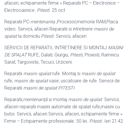
afaceri, echipamente firme » Reparatii PC – Electronice –
Electrocasnice.
Pitesti
. 25 oct
Reparatii PC-
mentenanta
,Procesor,memorie RAM,Placa
video. Servicii, afaceri Reparatii si intretinere
masini de
spalat
la domicilu
Pitesti
. Servicii, afaceri
SERVICII DE REPARATII, INTRETINERE SI MONTAJ
MASINI
DE SPALAT
RUFE
, Galati, Giurgiu,
Pitesti
, Ploiesti, Ramnicu
Sarat, Targoviste, Tecuci, Urziceni.
Reparatii
masini spalat
rufe. Montaj si
masini de spalat
rufe;
masini de spalat
vase; uscatoare de rufe. Servicii de
Reparatii
masini de spalat PITESTI
Reparatii,
mentenanță
si montaj
masini de spalat
. Servicii,
afaceri reparatii masini automate de spalat rufe,masini cu
butoi. Servicii, afaceri Servicii, afaceri
, echipamente firme »
Firme – Echipamente profesionale. 50 lei.
Pitesti
. Ieri 21:42.