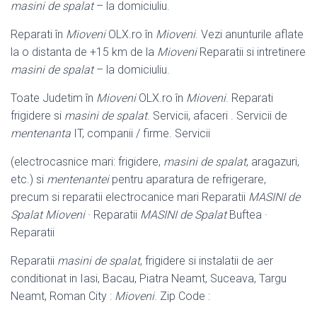
masini de spalat
– la domiciuliu.
Reparati în
Mioveni
OLX.ro în
Mioveni
. Vezi anunturile aflate
la o distanta de +
15 km de la
Mioveni
Reparatii si intretinere
masini de spalat
– la domiciuliu.
Toate Judetim în
Mioveni
OLX.ro în
Mioveni
. Reparati
frigidere si
masini de spalat
. Servicii, afaceri . Servicii de
mentenanta
IT, companii / firme. Servicii
(electrocasnice mari: frigidere,
masini de spalat
, aragazuri,
etc.) si
mentenantei
pentru aparatura de refrigerare,
precum si reparatii electrocanice mari Reparatii
MASINI de
Spalat Mioveni
· Reparatii
MASINI de Spalat
Buftea ·
Reparatii
Reparatii
masini de spalat
, frigidere si instalatii de aer
conditionat in Iasi, Bacau, Piatra Neamt, Suceava, Targu
Neamt, Roman City :
Mioveni
. Zip Code :