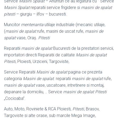
Service
Masini Spalat
– Anunturi ce au legatura cu ” Service
Masini Spalat
reparatii service frigidere si
masini de spalat
pitesti
– giurgiu – ilfov – bucuresti.
Muncitor
mentenanta
utilaje industriale (mecanic utilaje,
(
masini de spalat
rufe, masini de uscat rufe,
masini de
spalat
vase, Oraș.
Pitesti
Reparatii
masini de spalat
Bucuresti de la prestatori servicii,
importatori directi Reparatii de calitate
Masini de spalat
Pitesti
, Ploiesti, Urziceni, Targoviste,
Service Reparatii
Masini de spalat
pagina ce prezinta
categoria
Masini de spalat
. reparatii
masini de spalat
rufe,
masini de spalat
vase, uscatoare, intretinere si montaj,
depanare la domiciliu, .. Service
masini de spalat Pitesti
„Cocioaba”.
Auto, Moto, Roviniete & RCA Ploiesti,
Pitesti
, Brasov,
Targoviste si alte orase, sub marcile Mega Image,