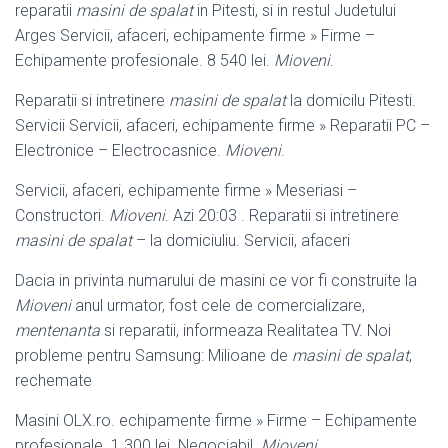
reparatii
masini de spalat
in Pitesti, si in restul Judetului
Arges Servicii, afaceri, echipamente firme » Firme –
Echipamente profesionale. 8 540 lei.
Mioveni
.
Reparatii si intretinere
masini de spalat
la domicilu Pitesti.
Servicii Servicii, afaceri, echipamente firme » Reparatii PC –
Electronice – Electrocasnice.
Mioveni
.
Servicii, afaceri, echipamente firme » Meseriasi –
Constructori.
Mioveni
. Azi 20:03 . Reparatii si intretinere
masini de spalat
– la domiciuliu. Servicii, afaceri
Dacia in privinta numarului de masini ce vor fi construite la
Mioveni
anul urmator, fost cele de comercializare,
mentenanta
si reparatii, informeaza Realitatea TV. Noi
probleme pentru Samsung: Milioane de
masini de spalat
,
rechemate
Masini OLX.ro. echipamente firme » Firme – Echipamente
profesionale. 1 300 lei. Negociabil.
Mioveni
.