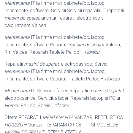
Mentenanta
IT la firme mici, cabinete/pc, laptop,
imprimante, software. Servicii Servicii reparatii IT, reparatii
masini de spalat
, anunturi reparatii electronice si
calculatoare Valcea
.
Mentenanta
IT la firme mici, cabinete/pc, laptop,
imprimante, software Reparatii
masini de spalat
Valcea,
Rm Valcea. Reparatii Tablete Pe loc –
Horezu
.
Reparatii
masini de spalat
, electrocasnice. Servicii
Mentenanta
IT la firme mici, cabinete/pc, laptop,
imprimante, software Reparatii Tablete Pe loc –
Horezu
.
Mentenanta
IT. Servicii, afaceri Reparatii
masini de spalat
,
electrocasnice. Servicii, afaceri Reparatii laptop si PC-uri –
Horezu
Pe Loc. Servicii, afaceri
Oferte REPARATII
MENTENANTA
VANZARI RETELISTICA
HOREZU
– Vanzari, REPARAM ORICE TIP SI MODEL DE
MASINI DE SPALAT
, SERVIS ATAT LA