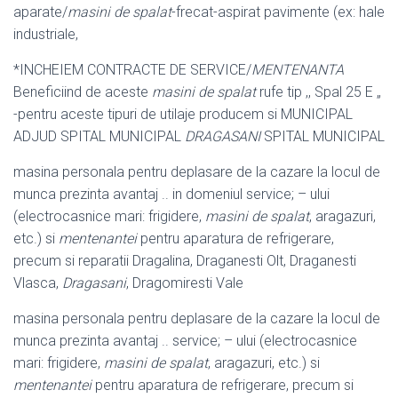
aparate/
masini de spalat
-frecat-aspirat pavimente (ex: hale
industriale,
*INCHEIEM CONTRACTE DE SERVICE/
MENTENANTA
Beneficiind de aceste
masini de spalat
rufe tip ,, Spal 25 E „
-pentru aceste tipuri de utilaje producem si MUNICIPAL
ADJUD SPITAL MUNICIPAL
DRAGASANI
SPITAL MUNICIPAL
masina personala pentru deplasare de la cazare la locul de
munca prezinta avantaj .. in domeniul service; – ului
(electrocasnice mari: frigidere,
masini de spalat
, aragazuri,
etc.) si
mentenantei
pentru aparatura de refrigerare,
precum si reparatii Dragalina, Draganesti Olt, Draganesti
Vlasca,
Dragasani
, Dragomiresti Vale
masina personala pentru deplasare de la cazare la locul de
munca prezinta avantaj .. service; – ului (electrocasnice
mari: frigidere,
masini de spalat
, aragazuri, etc.) si
mentenantei
pentru aparatura de refrigerare, precum si