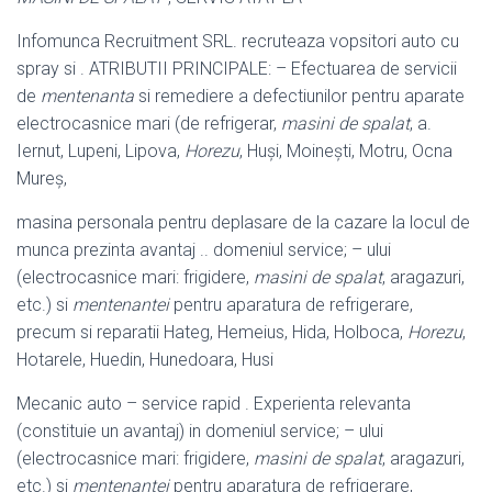
Infomunca Recruitment SRL. recruteaza vopsitori auto cu
spray si . ATRIBUTII PRINCIPALE: – Efectuarea de servicii
de
mentenanta
si remediere a defectiunilor pentru aparate
electrocasnice mari (de refrigerar,
masini de spalat
, a.
Iernut, Lupeni, Lipova,
Horezu
, Huși, Moinești, Motru, Ocna
Mureș,
masina personala pentru deplasare de la cazare la locul de
munca prezinta avantaj .. domeniul service; – ului
(electrocasnice mari: frigidere,
masini de spalat
, aragazuri,
etc.) si
mentenantei
pentru aparatura de refrigerare,
precum si reparatii Hateg, Hemeius, Hida, Holboca,
Horezu
,
Hotarele, Huedin, Hunedoara, Husi
Mecanic auto – service rapid . Experienta relevanta
(constituie un avantaj) in domeniul service; – ului
(electrocasnice mari: frigidere,
masini de spalat
, aragazuri,
etc.) si
mentenantei
pentru aparatura de refrigerare,