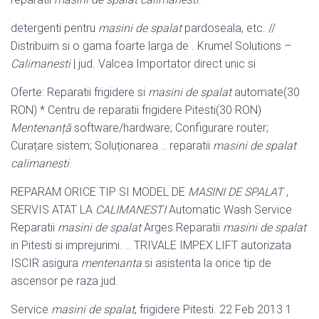
detergenti pentru
masini de spalat
pardoseala, etc. //
Distribuim si o gama foarte larga de . Krumel Solutions –
Calimanesti
| jud. Valcea Importator direct unic si
Oferte: Reparatii frigidere si
masini de spalat
automate(30
RON) * Centru de reparatii frigidere Pitesti(30 RON)
Mentenanță
software/hardware; Configurare router;
Curațare sistem; Soluționarea .. reparatii
masini de spalat
calimanesti
.
REPARAM ORICE TIP SI MODEL DE
MASINI DE SPALAT
,
SERVIS ATAT LA
CALIMANESTI
Automatic Wash Service
Reparatii
masini de spalat
Arges Reparatii
masini de spalat
in Pitesti si imprejurimi. .. TRIVALE IMPEX LIFT autorizata
ISCIR asigura
mentenanta
si asistenta la orice tip de
ascensor pe raza jud.
Service
masini de spalat
, frigidere Pitesti. 22 Feb 2013 1