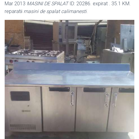
Mar 2013
MASINI DE SPALAT
ID: 20286. expirat . 35.1 KM.
reparatii
masini de spalat calimanesti
.