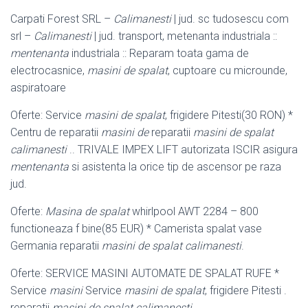
Carpati Forest SRL –
Calimanesti
| jud. sc tudosescu com
srl –
Calimanesti
| jud. transport, metenanta industriala ::
mentenanta
industriala :: Reparam toata gama de
electrocasnice,
masini de spalat
, cuptoare cu microunde,
aspiratoare
Oferte: Service
masini de spalat
, frigidere Pitesti(30 RON) *
Centru de reparatii
masini de
reparatii
masini de spalat
calimanesti
.. TRIVALE IMPEX LIFT autorizata ISCIR asigura
mentenanta
si asistenta la orice tip de ascensor pe raza
jud.
Oferte:
Masina de spalat
whirlpool AWT 2284 – 800
functioneaza f bine(85 EUR) * Camerista spalat vase
Germania reparatii
masini de spalat calimanesti
.
Oferte: SERVICE MASINI AUTOMATE DE SPALAT RUFE *
Service
masini
Service
masini de spalat
, frigidere Pitesti .
reparatii
masini de spalat calimanesti
.