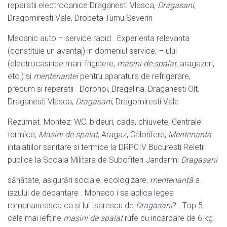
reparatii electrocanice Draganesti Vlasca,
Dragasani
,
Dragomiresti Vale, Drobeta Turnu Severin
Mecanic auto – service rapid . Experienta relevanta
(constituie un avantaj) in domeniul service; – ului
(electrocasnice mari: frigidere,
masini de spalat
, aragazuri,
etc.) si
mentenantei
pentru aparatura de refrigerare,
precum si reparatii . Dorohoi, Dragalina, Draganesti Olt,
Draganesti Vlasca,
Dragasani
, Dragomiresti Vale
Rezumat. Montez: WC, bideuri, cada, chiuvete, Centrale
termice,
Masini de spalat
, Aragaz, Calorifere,
Mentenanta
intalatiilor sanitare si termice la DRPCIV Bucuresti Reletii
publice la Scoala Militara de Subofiteri Jandarmi
Dragasani
sănătate, asigurări sociale, ecologizare,
mentenanță
a
iazului de decantare . Monaco i se aplica legea
romananeasca ca si lui Isarescu de
Dragasani
? . Top 5
cele mai ieftine
masini de spalat
rufe cu incarcare de 6 kg.