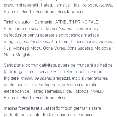
precum si reparatii . Hateg, Hemeius, Hida, Holboca,
Horezu
,
Hotarele, Huedin, Hunedoara, Husi, Iacobeni
Tinichigiu auto – Germania . ATRIBUTII PRINCIPALE: –
Efectuarea de servicii de
mentenanta
si remediere a
defectiunilor pentru aparate electrocasnice mari (
de
refrigerar,
masini de spalat
, a. Iernut, Lupeni, Lipova,
Horezu
,
Huși, Moinești, Motru, Ocna Mureș, Ocna Șugatag, Moldova
Noua, Marghita,
Seriozitate, comunicativitate, putere de munca si abilitati de
(auto)organizare .. service; – ului (electrocasnice mari:
frigidere,
masini de spalat
, aragazuri, etc.) si
mentenantei
pentru aparatura de refrigerare, precum si reparatii
electrocanice . Hateg, Hemeius, Hida, Holboca,
Horezu
,
Hotarele, Huedin, Hunedoara, Husi
masina foietaj turat aluat rollfix fritsch germania stare
perfecta posibilitate de Castroane lucrate manual