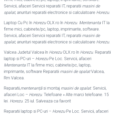
Servicii, afaceri Servicii reparatii IT, reparatii
masini de
spalat
, anunturi reparatii electronice si calculatoare
Horezu
.
Laptop Cu Pc în
Horezu
OLX.ro în
Horezu
.
Mentenanta
IT la
firme mici, cabinete/pc, laptop, imprimante, software.
Servicii, afaceri Servicii reparatii IT, reparatii
masini de
spalat
, anunturi reparatii electronice si calculatoare
Horezu
.
Valcea Judetul Valcea în
Horezu
OLX.ro în
Horezu
. Reparatii
laptop si PC-uri –
Horezu
Pe Loc. Servicii, afaceri
Mentenanta
IT la firme mici, cabinete/pc, laptop
,
imprimante, software Reparatii
masini de spalat
Valcea,
Rm Valcea.
Reparatii,
mentenanță
si montaj
masini de spalat
. Servicii,
afaceri Loc –
Horezu
. Telefoane » Alte marci telefoane. 15
lei.
Horezu
. 25 iul. Salveaza ca favorit
Reparatii laptop si PC-uri –
Horezu
Pe Loc. Servicii, afaceri