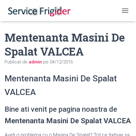
COMUT
Mentenanta Masini De
Spalat VALCEA
Publicat de
admin
pe
04/12/2016
Mentenanta Masini De Spalat
VALCEA
Bine ati venit pe pagina noastra de
Mentenanta Masini De Spalat VALCEA
Aveti o problema cu o Masina De Spalat? Tot ce trebuie sa