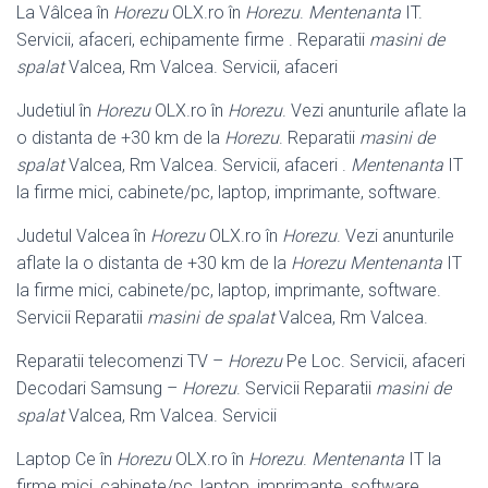
La Vâlcea în
Horezu
OLX.ro în
Horezu
.
Mentenanta
IT.
Servicii, afaceri, echipamente firme . Reparatii
masini de
spalat
Valcea, Rm Valcea. Servicii, afaceri
Judetiul în
Horezu
OLX.ro în
Horezu
. Vezi anunturile aflate la
o distanta de +30 km de la
Horezu
. Reparatii
masini de
spalat
Valcea, Rm Valcea. Servicii, afaceri .
Mentenanta
IT
la firme mici, cabinete/pc, laptop, imprimante, software.
Judetul Valcea în
Horezu
OLX.ro în
Horezu
. Vezi anunturile
aflate la o distanta de +30 km de la
Horezu
Mentenanta
IT
la firme mici, cabinete/pc, laptop, imprimante, software.
Servicii Reparatii
masini de spalat
Valcea, Rm Valcea.
Reparatii telecomenzi TV –
Horezu
Pe Loc. Servicii, afaceri
Decodari Samsung –
Horezu
. Servicii Reparatii
masini de
spalat
Valcea, Rm Valcea. Servicii
Laptop Ce în
Horezu
OLX.ro în
Horezu
.
Mentenanta
IT la
firme mici, cabinete/
pc, laptop, imprimante, software.