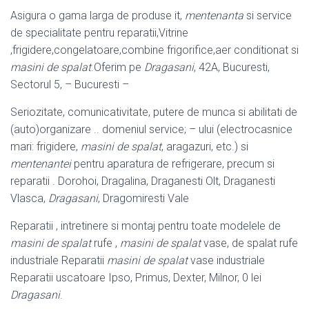
Asigura o gama larga de produse it,
mentenanta
si service
de specialitate pentru reparatii,Vitrine
,frigidere,congelatoare,combine frigorifice,aer conditionat si
masini de spalat
.Oferim pe
Dragasani
, 42A, Bucuresti,
Sectorul 5, – Bucuresti –
Seriozitate, comunicativitate, putere de munca si abilitati de
(auto)organizare .. domeniul service; – ului (electrocasnice
mari: frigidere,
masini de spalat
, aragazuri, etc.) si
mentenantei
pentru aparatura de refrigerare, precum si
reparatii . Dorohoi, Dragalina, Draganesti Olt, Draganesti
Vlasca,
Dragasani
, Dragomiresti Vale
Reparatii , intretinere si montaj pentru toate modelele de
masini de spalat
rufe ,
masini de spalat
vase, de spalat rufe
industriale Reparatii
masini de spalat
vase industriale
Reparatii uscatoare Ipso, Primus, Dexter, Milnor, 0 lei
Dragasani
.