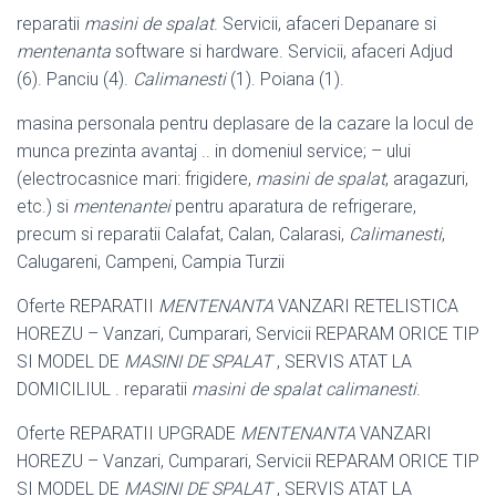
reparatii
masini de spalat
. Servicii, afaceri Depanare si
mentenanta
software si hardware. Servicii, afaceri Adjud
(6). Panciu (4).
Calimanesti
(1). Poiana (1).
masina personala pentru deplasare de la cazare la locul de
munca prezinta avantaj .. in domeniul service; – ului
(electrocasnice mari: frigidere,
masini de spalat
, aragazuri,
etc.) si
mentenantei
pentru aparatura de refrigerare,
precum si reparatii Calafat, Calan, Calarasi,
Calimanesti
,
Calugareni, Campeni, Campia Turzii
Oferte REPARATII
MENTENANTA
VANZARI RETELISTICA
HOREZU – Vanzari, Cumparari, Servicii REPARAM ORICE TIP
SI MODEL DE
MASINI DE SPALAT
, SERVIS ATAT LA
DOMICILIUL . reparatii
masini de spalat calimanesti
.
Oferte REPARATII UPGRADE
MENTENANTA
VANZARI
HOREZU – Vanzari, Cumparari, Servicii REPARAM ORICE TIP
SI MODEL DE
MASINI DE SPALAT
, SERVIS ATAT LA