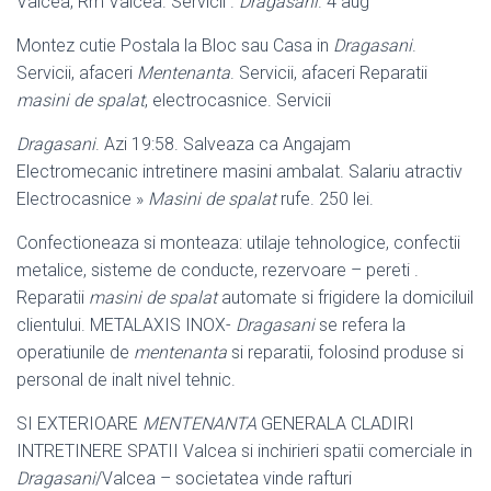
Valcea, Rm Valcea. Servicii .
Dragasani
. 4 aug
Montez cutie Postala la Bloc sau Casa in
Dragasani
.
Servicii, afaceri
Mentenanta
. Servicii, afaceri Reparatii
masini de spalat
, electrocasnice. Servicii
Dragasani
. Azi 19:58. Salveaza ca Angajam
Electromecanic intretinere masini ambalat. Salariu atractiv
Electrocasnice »
Masini de spalat
rufe. 250 lei.
Confectioneaza si monteaza: utilaje tehnologice, confectii
metalice, sisteme de conducte, rezervoare – pereti .
Reparatii
masini de spalat
automate si frigidere la domiciluil
clientului. METALAXIS INOX-
Dragasani
se refera la
operatiunile de
mentenanta
si reparatii, folosind produse si
personal de inalt nivel tehnic.
SI EXTERIOARE
MENTENANTA
GENERALA CLADIRI
INTRETINERE SPATII Valcea si inchirieri spatii comerciale in
Dragasani
/Valcea – societatea vinde rafturi