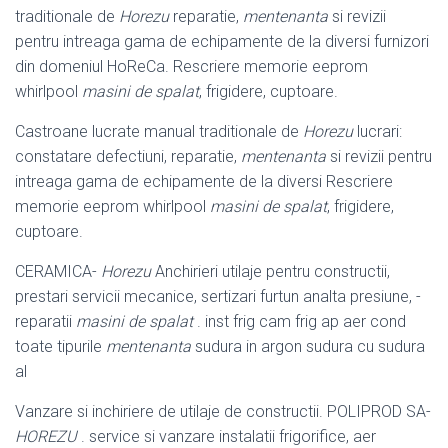
traditionale de
Horezu
reparatie,
mentenanta
si revizii
pentru intreaga gama de echipamente de la diversi furnizori
din domeniul HoReCa. Rescriere memorie eeprom
whirlpool
masini de spalat
, frigidere, cuptoare.
Castroane lucrate manual traditionale de
Horezu
lucrari:
constatare defectiuni, reparatie,
mentenanta
si revizii pentru
intreaga gama de echipamente de la diversi Rescriere
memorie eeprom whirlpool
masini de spalat
, frigidere,
cuptoare.
CERAMICA-
Horezu
Anchirieri utilaje pentru constructii,
prestari servicii mecanice, sertizari furtun analta presiune, -
reparatii
masini de spalat
. inst frig cam frig ap aer cond
toate tipurile
mentenanta
sudura in argon sudura cu sudura
al
Vanzare si inchiriere de utilaje de constructii. POLIPROD SA-
HOREZU
. service si vanzare instalatii frigorifice, aer