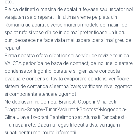
etc..
Fie ca detineti o masina de spalat rufe,vase sau uscator noi
va ajutam sa o reparati!! In ultima vreme pe piata din
Romania au aparut diverse marci si modele de masini de
spalat rufe si vase din ce in ce mai pretentioase.Un lucru
bun ,deoarece ne face viata mai usoara ,dar si mai greu de
reparat.
Firma noastra ofera clientilor sai servicii de revizie tehnica
VALCEA periodica pe baza de contract, ce include: curatare
condensator frigorific; curatare si igienizare conducta
evacuare condens si tavita evaporare condens; verificare
sistem de comanda si semnalizare; verificare nivel zgomot
si componente atenuare zgomot
Ne deplasam in: Cornetu-Branesti-Otopeni-Mihailesti-
Bragadiru-Snagov-Tunari-Voluntari-Balotesti-Mogosoaia-
Glina-Jilava-Izvorani-Pantelimon sat-Afumati-Tancabesti-
Frumusani etc. Daca nu regasiti locatia dvs. va rugam
sunati pentru mai multe informatii.