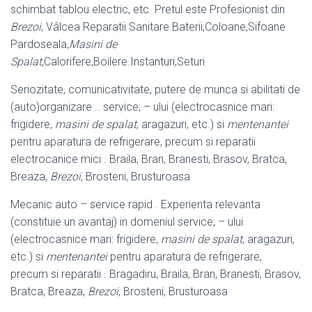
schimbat tablou electric, etc
. Pretul este Profesionist din
Brezoi
, Vâlcea Reparatii Sanitare Baterii,
Coloane,Sifoane
Pardoseala,
Masini de
Spalat
,Calorifere,Boilere.Instanturi,Seturi
Seriozitate, comunicativitate, putere de munca si abilitati de
(auto)organizare .. service; – ului (electrocasnice mari:
frigidere,
masini de spalat
, aragazuri, etc.) si
mentenantei
pentru aparatura de refrigerare, precum si reparatii
electrocanice mici . Braila, Bran, Branesti, Brasov, Bratca,
Breaza,
Brezoi
, Brosteni, Brusturoasa
Mecanic auto – service rapid . Experienta relevanta
(constituie un avantaj) in domeniul service; – ului
(electrocasnice mari: frigidere,
masini de spalat
, aragazuri,
etc.) si
mentenantei
pentru aparatura de refrigerare,
precum si reparatii . Bragadiru, Braila, Bran, Branesti, Brasov,
Bratca, Breaza,
Brezoi
, Brosteni, Brusturoasa