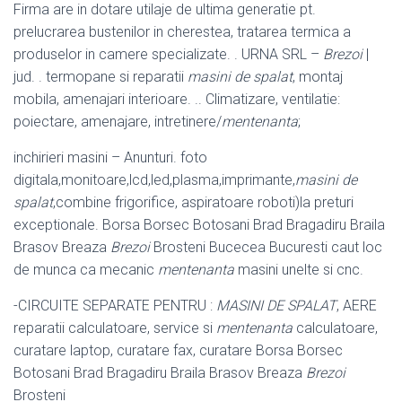
Firma are in dotare utilaje de ultima generatie pt.
prelucrarea bustenilor in cherestea, tratarea termica a
produselor in camere specializate. . URNA SRL –
Brezoi
|
jud. . termopane si reparatii
masini de spalat
, montaj
mobila, amenajari interioare. .. Climatizare, ventilatie:
poiectare, amenajare, intretinere/
mentenanta
;
inchirieri masini – Anunturi. foto
digitala,monitoare,lcd,led,plasma,imprimante,
masini de
spalat
,combine frigorifice, aspiratoare roboti)la preturi
exceptionale. Borsa Borsec Botosani Brad Bragadiru Braila
Brasov Breaza
Brezoi
Brosteni Bucecea Bucuresti caut loc
de munca ca mecanic
mentenanta
masini unelte si cnc.
-CIRCUITE SEPARATE PENTRU :
MASINI DE SPALAT
, AERE
reparatii calculatoare, service si
mentenanta
calculatoare,
curatare laptop, curatare fax, curatare Borsa Borsec
Botosani Brad Bragadiru Braila Brasov Breaza
Brezoi
Brosteni