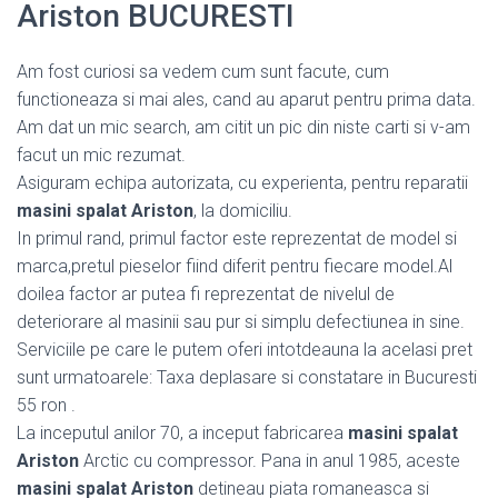
Ariston BUCURESTI
Am fost curiosi sa vedem cum sunt facute, cum
functioneaza si mai ales, cand au aparut pentru prima data.
Am dat un mic search, am citit un pic din niste carti si v-am
facut un mic rezumat.
Asiguram echipa autorizata, cu experienta, pentru reparatii
masini spalat Ariston
, la domiciliu.
In primul rand, primul factor este reprezentat de model si
marca,pretul pieselor fiind diferit pentru fiecare model.Al
doilea factor ar putea fi reprezentat de nivelul de
deteriorare al masinii sau pur si simplu defectiunea in sine.
Serviciile pe care le putem oferi intotdeauna la acelasi pret
sunt urmatoarele: Taxa deplasare si constatare in Bucuresti
55 ron .
La inceputul anilor 70, a inceput fabricarea
masini spalat
Ariston
Arctic cu compressor. Pana in anul 1985, aceste
masini spalat Ariston
detineau piata romaneasca si