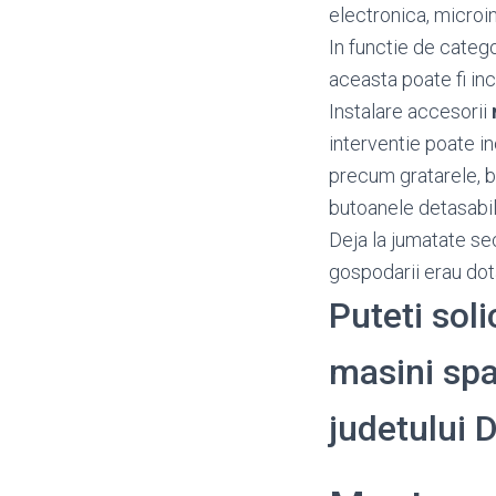
electronica, microin
In functie de categ
aceasta poate fi inc
Instalare accesorii
interventie poate i
precum gratarele, bal
butoanele detasabil
Deja la jumatate se
gospodarii erau dot
Puteti sol
masini spal
judetului