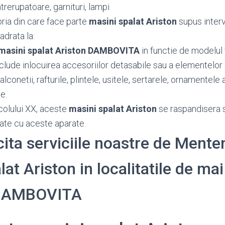
trerupatoare, garnituri, lampi
oria din care face parte
masini spalat Ariston
supus interv
adrata la:
masini spalat Ariston DAMBOVITA
in functie de modelul 
nclude inlocuirea accesoriilor detasabile sau a elementelor
conetii, rafturile, plintele, usitele, sertarele, ornamentele a
e.
colului XX, aceste
masini spalat Ariston
se raspandisera s
ate cu aceste aparate.
icita serviciile noastre de Ment
at Ariston in localitatile de mai 
 DAMBOVITA