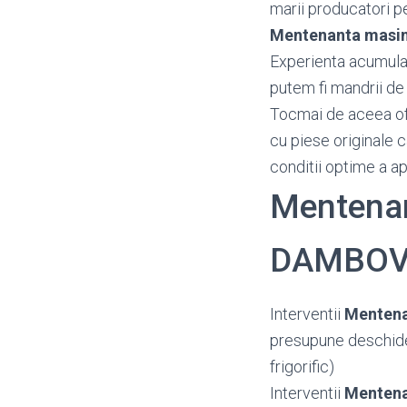
marii producatori pen
Mentenanta masin
Experienta acumulata
putem fi mandrii de 
Tocmai de aceea o
cu piese originale c
conditii optime a a
Mentenan
DAMBOV
Interventii
Mentena
presupune deschidere
frigorific)
Interventii
Mentena