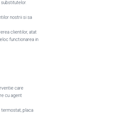
 substitutelor.
ilor nostrii si sa
erea clientilor, atat
deloc functionarea in
erventie care
are cu agent
e termostat, placa