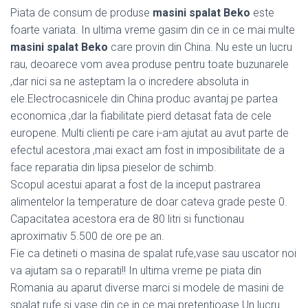
Piata de consum de produse
masini spalat Beko
este
foarte variata. In ultima vreme gasim din ce in ce mai multe
masini spalat Beko
care provin din China. Nu este un lucru
rau, deoarece vom avea produse pentru toate buzunarele
,dar nici sa ne asteptam la o incredere absoluta in
ele.Electrocasnicele din China produc avantaj pe partea
economica ,dar la fiabilitate pierd detasat fata de cele
europene. Multi clienti pe care i-am ajutat au avut parte de
efectul acestora ,mai exact am fost in imposibilitate de a
face reparatia din lipsa pieselor de schimb.
Scopul acestui aparat a fost de la inceput pastrarea
alimentelor la temperature de doar cateva grade peste 0.
Capacitatea acestora era de 80 litri si functionau
aproximativ 5.500 de ore pe an.
Fie ca detineti o masina de spalat rufe,vase sau uscator noi
va ajutam sa o reparati!! In ultima vreme pe piata din
Romania au aparut diverse marci si modele de masini de
spalat rufe si vase din ce in ce mai pretentioase.Un lucru