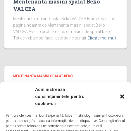
Mentenanta masini spalat Beko
VALCEA
Mentenanta masini spalat Beko VALCEA Bine ati venit pe
pagina noastra de Mentenanta masini spalat Beko
VALCEA Aveti o problema cu o masina de spalat belo?
Tot ce trebuie sa faceti este sa ne sunati
Citește mai mult
MENTENANTA MASINI SPALAT BEKO
Mentenanta masini spalat Beko
Administrează
PRAHOVA
consimțămintele pentru
Mentenanta masini spalat Beko PRAHOVA Bine ati venit
cookie-uri
pe pagina noastra de Mentenanta masini spalat Beko
PRAHOVA Aveti o problema cu o masina de spalat belo?
Pentru a oferi cea mai bună experiență, folosim tehnologii, cum ar fi cookie-uri,
pentru a stoca și/sau accesa informațiile despre dispozitive. Consimțământul
Tot ce trebuie sa faceti este sa ne sunati
Citește mai mult
pentru aceste tehnologii ne permite să procesăm date, cum ar fi