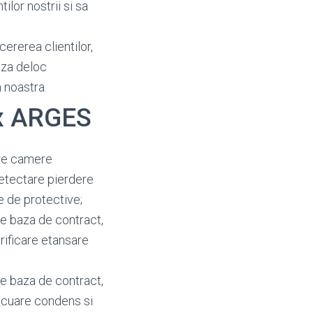
ilor nostrii si sa
cererea clientilor,
aza deloc
 noastra.
ux ARGES
re camere
 detectare pierdere
e de protective;
pe baza de contract,
erificare etansare
pe baza de contract,
vacuare condens si