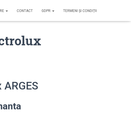
IRE
CONTACT
GDPR
TERMENI ȘI CONDIȚII
ctrolux
ux ARGES
nanta