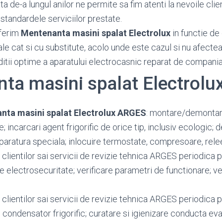
 de-a lungul anilor ne permite sa fim atenti la nevoile client
standardele serviciilor prestate.
ferim
Mentenanta masini spalat Electrolux
in functie de 
ale cat si cu substitute, acolo unde este cazul si nu afecte
ditii optime a aparatului electrocasnic reparat de compania
ta masini spalat Electrol
nta masini spalat Electrolux ARGES
: montare/demonta
le; incarcari agent frigorific de orice tip, inclusiv ecologic;
aparatura speciala; inlocuire termostate, compresoare, rele
clientilor sai servicii de revizie tehnica ARGES periodica 
re electrosecuritate; verificare parametri de functionare; v
clientilor sai servicii de revizie tehnica ARGES periodica 
e condensator frigorific; curatare si igienizare conducta e