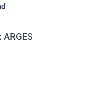
nd
ux ARGES