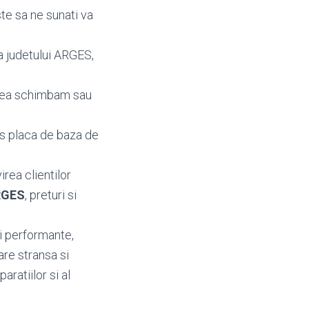
te sa ne sunati va
a judetului ARGES,
enea schimbam sau
rs placa de baza de
irea clientilor
ARGES
, preturi si
i performante,
are stransa si
aratiilor si al