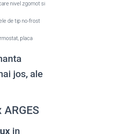
care nivel zgomot si
ele de tip no-frost
ermostat, placa
enanta
ai jos, ale
ux ARGES
lux
in