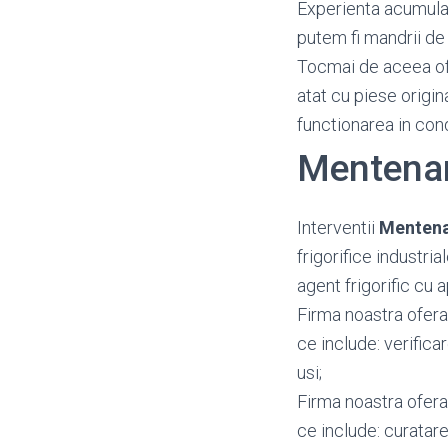
Experienta acumulata
putem fi mandrii de 
Tocmai de aceea o
atat cu piese origin
functionarea in con
Mentenan
Interventii
Mentena
frigorifice industria
agent frigorific cu 
Firma noastra ofera 
ce include: verifica
usi;
Firma noastra ofera 
ce include: curatar