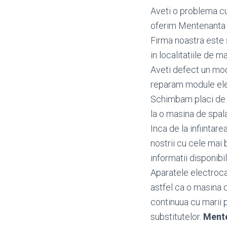
Aveti o problema cu
oferim Mentenanta i
Firma noastra este 
in localitatiile de ma
Aveti defect un mo
reparam module ele
Schimbam placi de b
la o masina de spala
Inca de la infiintar
nostrii cu cele mai 
informatii disponibi
Aparatele electroca
astfel ca o masina 
continuua cu marii pr
substitutelor.
Mente