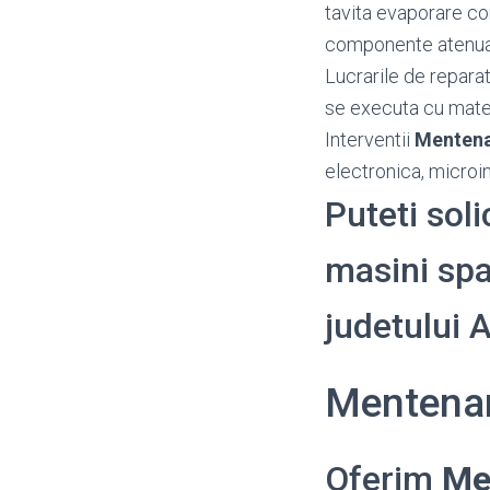
tavita evaporare co
componente atenu
Lucrarile de reparat
se executa cu mater
Interventii
Mentena
electronica, microin
Puteti sol
masini spal
judetului
Mentenan
Oferim
Me