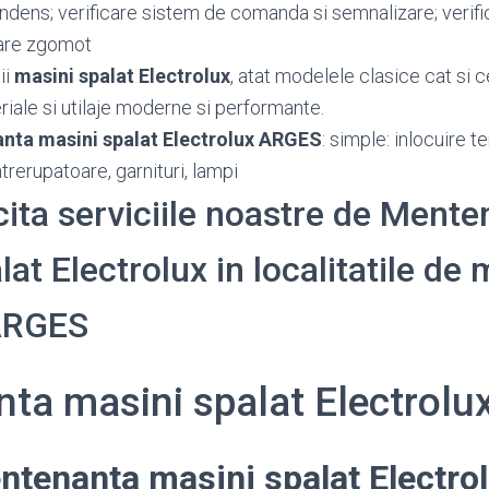
ndens; verificare sistem de comanda si semnalizare; verifi
are zgomot
ii
masini spalat Electrolux
, atat modelele clasice cat si c
iale si utilaje moderne si performante.
nta masini spalat Electrolux ARGES
: simple: inlocuire t
trerupatoare, garnituri, lampi
icita serviciile noastre de Ment
at Electrolux in localitatile de m
 ARGES
ta masini spalat Electrol
ntenanta masini spalat Electro