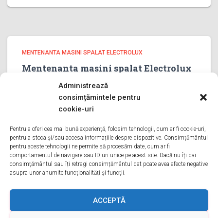
MENTENANTA MASINI SPALAT ELECTROLUX
Mentenanta masini spalat Electrolux
ILFOV
Administrează
Mentenanta masini spalat Electrolux ILFOV Bine ati venit
consimțămintele pentru
pe pagina noastra de Mentenanta masini spalat
cookie-uri
Electrolux ILFOV Aveti o problema cu o masina de spalat
electrolux? Tot ce trebuie sa faceti este sa ne sunati
Pentru a oferi cea mai bună experiență, folosim tehnologii, cum ar fi cookie-uri,
pentru a stoca și/sau accesa informațiile despre dispozitive. Consimțământul
Citește mai mult
pentru aceste tehnologii ne permite să procesăm date, cum ar fi
comportamentul de navigare sau ID-uri unice pe acest site. Dacă nu îți dai
consimțământul sau îți retragi consimțământul dat poate avea afecte negative
asupra unor anumite funcționalități și funcții.
ACASA
DESPRE NOI
SERVICII
ACOPERIRE
ACCEPTĂ