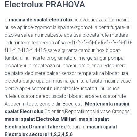
Electrolux PRAHOVA
o
masina de spalat electrolux
nu evacueaza apa-masina
nu se aprinde-zgomot la spalare-zgomot la centrifugare-nu
dizolva sarea-nu incalzeste apa-usa blocata-rufe murdare-
leduri intermitente-erori afisare-f1-f2-f3-f4-f5-f6-f7-f8-f9-f10-
f11-f12-f13-f14-f15-sare siguranta-tambur inox blocat-
tamburul nu invarte-programatorul merge singur-pompa
blocata-nu alimenteaza cu apa-nu preia lenorul-depunere
de piatra-depunere calcar-senzor temperatura blocat-usa
blocata-curge apa din masina-garnitura taiata-masina vase
pierde apa-uscatorul nu incalzeste-uscatorul nu usuca
rufele-uscator defect-uscator blocat-eroare uscator rufe
Acoperim toate zonele din Bucuresti.
Mentenanta masini
spalat Electrolux
Colentina,Reparatii masini vase Crangasi,
masini spalat Electrolux Militari
,
masini spalat
Electrolux Drumul Taberei
,Reparam
masini spalat
Electrolux sectorul 1,2,3,4,5,6