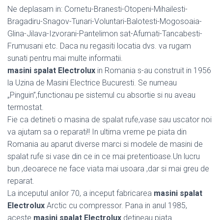
Ne deplasam in: Cornetu-Branesti-Otopeni-Mihailesti-
Bragadiru-Snagov-Tunari-Voluntari-Balotesti-Mogosoaia-
Glina-Jilava-Izvorani-Pantelimon sat-Afumati-Tancabesti-
Frumusani etc. Daca nu regasiti locatia dvs. va rugam
sunati pentru mai multe informatii.
masini spalat Electrolux
in Romania s-au construit in 1956
la Uzina de Masini Electrice Bucuresti. Se numeau
„Pinguin”,functionau pe sistemul cu absortie si nu aveau
termostat.
Fie ca detineti o masina de spalat rufe,vase sau uscator noi
va ajutam sa o reparati!! In ultima vreme pe piata din
Romania au aparut diverse marci si modele de masini de
spalat rufe si vase din ce in ce mai pretentioase.Un lucru
bun ,deoarece ne face viata mai usoara ,dar si mai greu de
reparat.
La inceputul anilor 70, a inceput fabricarea
masini spalat
Electrolux
Arctic cu compressor. Pana in anul 1985,
aceste
masini spalat Electrolux
detineau piata