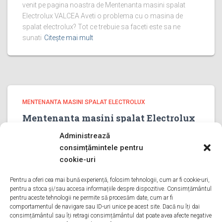
venit pe pagina noastra de Mentenanta masini spalat
Electrolux VALCEA Aveti o problema cu o masina de
spalat electrolux? Tot ce trebuie sa faceti este sa ne
sunati
Citește mai mult
MENTENANTA MASINI SPALAT ELECTROLUX
Mentenanta masini spalat Electrolux
PRAHOVA
Administrează
Mentenanta masini spalat Electrolux PRAHOVA Bine ati
consimțămintele pentru
venit pe pagina noastra de Mentenanta masini spalat
cookie-uri
Electrolux PRAHOVA Aveti o problema cu o masina de
spalat electrolux? Tot ce trebuie sa faceti este sa ne
Pentru a oferi cea mai bună experiență, folosim tehnologii, cum ar fi cookie-uri,
pentru a stoca și/sau accesa informațiile despre dispozitive. Consimțământul
sunati
Citește mai mult
pentru aceste tehnologii ne permite să procesăm date, cum ar fi
comportamentul de navigare sau ID-uri unice pe acest site. Dacă nu îți dai
consimțământul sau îți retragi consimțământul dat poate avea afecte negative