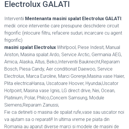
Electrolux GALATI
Interventii
Mentenanta masini spalat Electrolux GALATI
:
medii: orice interventie care presupune deschidere circuit
frigorific (inlocuire filtru, refacere suduri, incarcare cu agent
frigorific)
masini spalat Electrolux
Whirlpool, Piese Indesit, Manual
Ariston, Masina spalat Ardo, Service Arctic, Germania AEG,
Amica, Alaska, Altus, Beko,Interventii Bauknecht,Reparam
Bosch, Piesa Candy, Aer conditionat Daewoo, Service
Electrolux, Marca Euroline, Marci Gorenje,Masina vase Haier,
Plita electricaHansa, Uscatoare Hoover, Hyundai,Uscator
Hotpoint, Masina vase Ignis, LG direct drive, Nei, Ocean,
Platinium, Polar, Philco,Concern Samsung, Module
Siemens,Reparam Zanussi,
Fie ca detineti o masina de spalat rufe,vase sau uscator noi
va ajutam sa o reparati!! In ultima vreme pe piata din
Romania au aparut diverse marci si modele de masini de