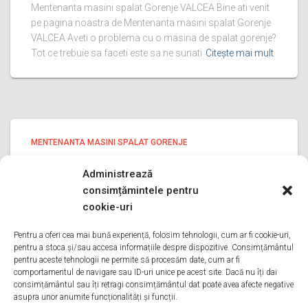
Mentenanta masini spalat Gorenje VALCEA Bine ati venit
pe pagina noastra de Mentenanta masini spalat Gorenje
VALCEA Aveti o problema cu o masina de spalat gorenje?
Tot ce trebuie sa faceti este sa ne sunati
Citește mai mult
MENTENANTA MASINI SPALAT GORENJE
Mentenanta masini spalat Gorenje
Administrează
ILFOV
consimțămintele pentru
Mentenanta masini spalat Gorenje ILFOV Bine ati venit pe
cookie-uri
pagina noastra de Mentenanta masini spalat Gorenje
ILFOV Aveti o problema cu o masina de spalat gorenje?
Pentru a oferi cea mai bună experiență, folosim tehnologii, cum ar fi cookie-uri,
pentru a stoca și/sau accesa informațiile despre dispozitive. Consimțământul
Tot ce trebuie sa faceti este sa ne sunati
Citește mai mult
pentru aceste tehnologii ne permite să procesăm date, cum ar fi
comportamentul de navigare sau ID-uri unice pe acest site. Dacă nu îți dai
consimțământul sau îți retragi consimțământul dat poate avea afecte negative
asupra unor anumite funcționalități și funcții.