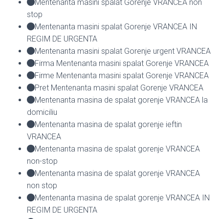
Mentenanta masini spalat Gorenje VRANCEA non
stop
Mentenanta masini spalat Gorenje VRANCEA IN
REGIM DE URGENTA
Mentenanta masini spalat Gorenje urgent VRANCEA
Firma Mentenanta masini spalat Gorenje VRANCEA
Firme Mentenanta masini spalat Gorenje VRANCEA
Pret Mentenanta masini spalat Gorenje VRANCEA
Mentenanta masina de spalat gorenje VRANCEA la
domiciliu
Mentenanta masina de spalat gorenje ieftin
VRANCEA
Mentenanta masina de spalat gorenje VRANCEA
non-stop
Mentenanta masina de spalat gorenje VRANCEA
non stop
Mentenanta masina de spalat gorenje VRANCEA IN
REGIM DE URGENTA