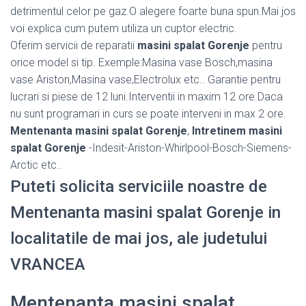
detrimentul celor pe gaz.O alegere foarte buna spun.Mai jos
voi explica cum putem utiliza un cuptor electric.
Oferim servicii de reparatii
masini spalat Gorenje
pentru
orice model si tip. Exemple:Masina vase Bosch,masina
vase Ariston,Masina vase,Electrolux etc.. Garantie pentru
lucrari si piese de 12 luni.Interventii in maxim 12 ore.Daca
nu sunt programari in curs se poate interveni in max 2 ore.
Mentenanta masini spalat Gorenje
,
Intretinem masini
spalat Gorenje
-Indesit-Ariston-Whirlpool-Bosch-Siemens-
Arctic etc..
Puteti solicita serviciile noastre de
Mentenanta masini spalat Gorenje in
localitatile de mai jos, ale judetului
VRANCEA
Mentenanta masini spalat