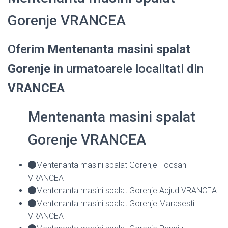
Gorenje VRANCEA
Oferim
Mentenanta masini spalat
Gorenje
in urmatoarele localitati din
VRANCEA
Mentenanta masini spalat
Gorenje VRANCEA
Mentenanta masini spalat Gorenje Focsani
VRANCEA
Mentenanta masini spalat Gorenje Adjud VRANCEA
Mentenanta masini spalat Gorenje Marasesti
VRANCEA