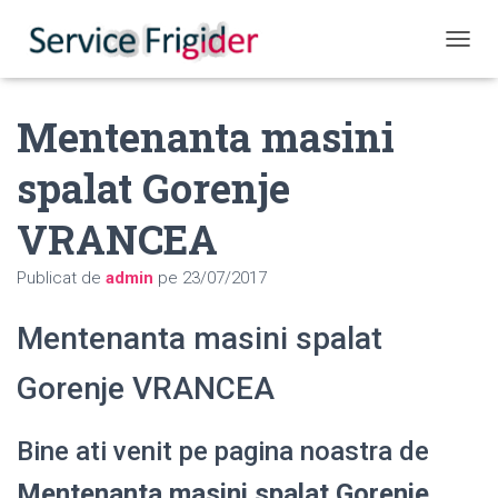
COMUT
Mentenanta masini
spalat Gorenje
VRANCEA
Publicat de
admin
pe
23/07/2017
Mentenanta masini spalat
Gorenje VRANCEA
Bine ati venit pe pagina noastra de
Mentenanta masini spalat Gorenje