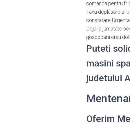
comanda pentru frig
Taxa deplasare si c
constatare Urgenta
Deja la jumatate se
gospodarii erau dot
Puteti sol
masini spal
judetului
Mentenan
Oferim
Me