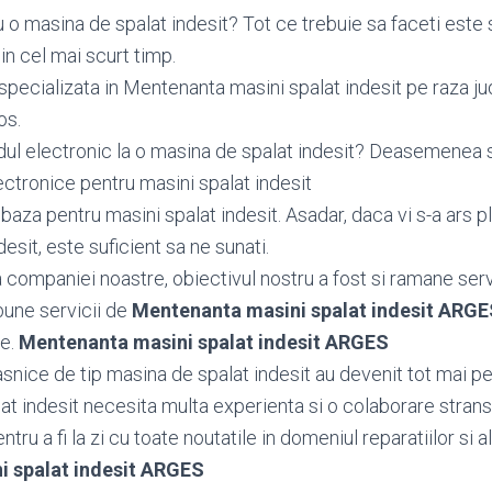
 o masina de spalat indesit? Tot ce trebuie sa faceti este 
n cel mai scurt timp.
specializata in Mentenanta masini spalat indesit pe raza ju
os.
dul electronic la o masina de spalat indesit? Deasemene
tronice pentru masini spalat indesit
aza pentru masini spalat indesit. Asadar, daca vi s-a ars p
esit, este suficient sa ne sunati.
ea companiei noastre, obiectivul nostru a fost si ramane serv
bune servicii de
Mentenanta masini spalat indesit ARG
le.
Mentenanta masini spalat indesit ARGES
snice de tip masina de spalat indesit au devenit tot mai pe
at indesit necesita multa experienta si o colaborare strans
tru a fi la zi cu toate noutatile in domeniul reparatiilor si al
 spalat indesit ARGES