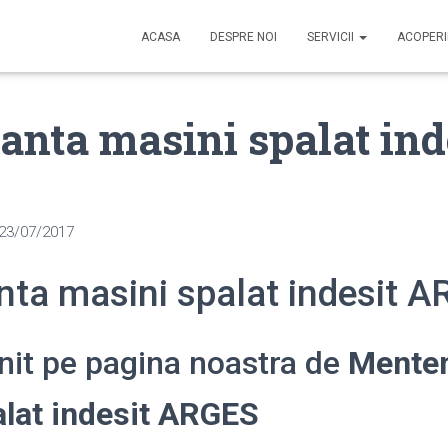
ACASA
DESPRE NOI
SERVICII
ACOPER
nta masini spalat ind
23/07/2017
ta masini spalat indesit 
enit pe pagina noastra de
Mente
alat indesit ARGES