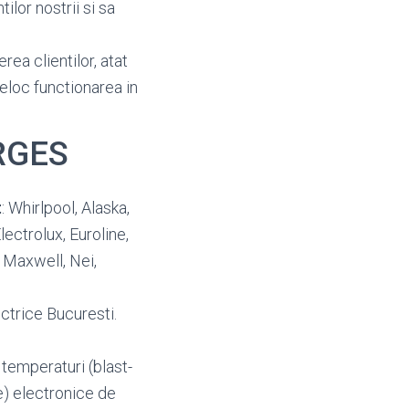
ilor nostrii si sa
rea clientilor, atat
deloc functionarea in
ARGES
t
: Whirlpool, Alaska,
ectrolux, Euroline,
, Maxwell, Nei,
ctrice Bucuresti.
e temperaturi (blast-
le) electronice de