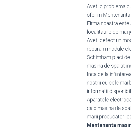
Aveti o problema cu
oferim Mentenanta i
Firma noastra este 
localitatiile de mai j
Aveti defect un mo
reparam module elec
Schimbam placi de b
masina de spalat ind
Inca de la infiintar
nostrii cu cele mai 
informatii disponibi
Aparatele electroca
ca o masina de spal
marii producatori pen
Mentenanta masini