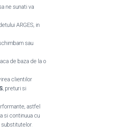
sa ne sunati va
detului ARGES, in
a schimbam sau
laca de baza de la o
irea clientilor
ES
, preturi si
rformante, astfel
a si continuua cu
 substitutelor.