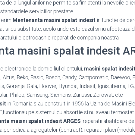
 de-a lungul anilor ne permite sa fim atenti la nevoile client
standardele serviciilor prestate.
ferim
Mentenanta masini spalat indesit
in functie de cere
at si cu substitute, acolo unde este cazul si nu afecteaza 
paratului electrocasnic reparat de compania noastra.
ta masini spalat indesit 
 electronice la domiciliul clientului,
masini spalat indesi
ic, Altus, Beko, Basic, Bosch, Candy, Campomatic, Daewoo, El
lis, Gorenje, Gala, Hoover, Hyundai, Indesit, Ignis, iberna, LG
olar, Philco, Samsung, Siemens, Zanussi, Zerowat, etc
sit
in Romania s-au construit in 1956 la Uzina de Masini Ele
,functionau pe sistemul cu absortie si nu aveau termostat.
nta masini spalat indesit ARGES
: reparatii abatitoare d
rea periodica a agregatelor (contract); reparatii placi (modu