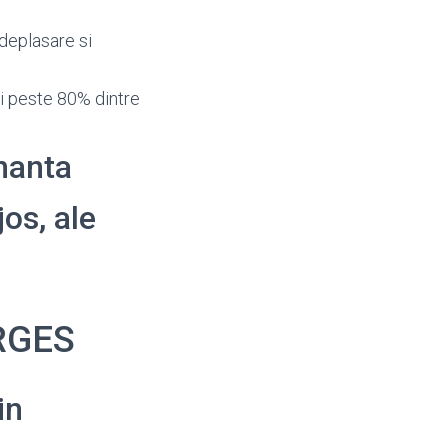
deplasare si
i peste 80% dintre
enanta
jos, ale
ARGES
in