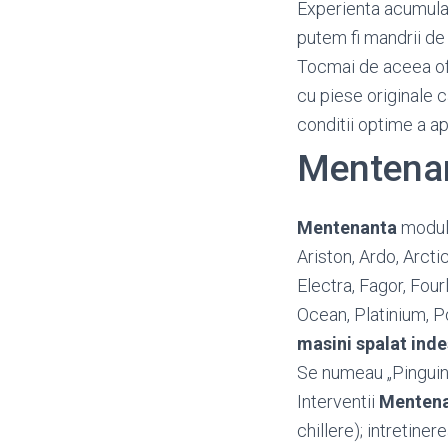
Experienta acumulata
putem fi mandrii de 
Tocmai de aceea o
cu piese originale c
conditii optime a a
Mentenan
Mentenanta
module
Ariston, Ardo, Arct
Electra, Fagor, Four
Ocean, Platinium, P
masini spalat inde
Se numeau „Pinguin”
Interventii
Mentena
chillere); intretine