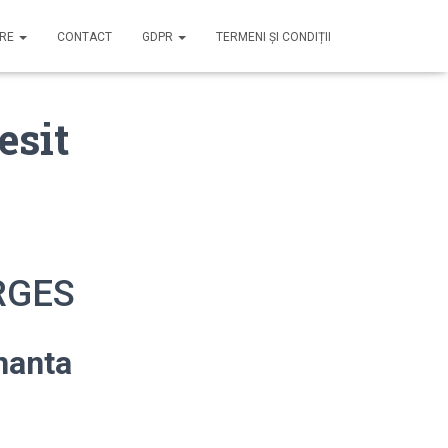
IRE
CONTACT
GDPR
TERMENI ȘI CONDIȚII
esit
ARGES
nanta