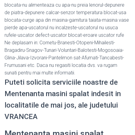
blocata-nu alimenteaza cu apa-nu preia lenorul-depunere
de piatra-depunere calcar-senzor temperatura blocat-usa
blocata-curge apa din masina-garnitura taiata-masina vase
pierde apa-uscatorul nu incalzeste-uscatorul nu usuca
rufele-uscator defect-uscator blocat-eroare uscator rufe
Ne deplasam in: Cornetu-Branesti-Otopeni-Mihailesti-
Bragadiru-Snagov-Tunari-Voluntari-Balotesti-Mogosoaia-
Glina-Jilava-Izvorani-Pantelimon sat-Afumati-Tancabesti-
Frumusani etc. Daca nu regasiti locatia dvs. va rugam
sunati pentru mai multe informatii.
Puteti solicita serviciile noastre de
Mentenanta masini spalat indesit in
localitatile de mai jos, ale judetului
VRANCEA
Mentenanta masini spalat