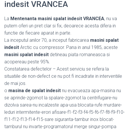
indesit VRANCEA
La
Mentenanta masini spalat indesit VRANCEA
, nu va
putem oferi un pret clar si fix, deoarece acesta difera in
functie de fiecare aparat in parte.
La inceputul anilor 70, a inceput fabricarea
masini spalat
indesit
Arctic cu compressor. Pana in anul 1985, aceste
masini spalat indesit
detineau piata romaneasca si
acopereau peste 95%.
Constatarea defectelor – Acest serviciu se refera la
situatiile de non-defect ce nu pot fi incadrate in interventiile
de mai jos.
o
masina de spalat indesit
nu evacueaza apa-masina nu
se aprinde-zgomot la spalare-zgomot la centrifugare-nu
dizolva sarea-nu incalzeste apa-usa blocata-rufe murdare-
leduri intermitente-erori afisare-f1-f2-f3-f4-f5-f6-f7-f8-f9-f10-
f11-f12-f13-f14-f15-sare siguranta-tambur inox blocat-
tamburul nu invarte-programatorul merge singur-pompa