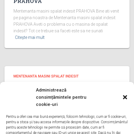
PRAHOVA
Mentenanta masini spalat indesit PRAHOVA Bine ati venit
pe pagina noastra de Mentenanta masini spalat indesit
PRAHOVA Aveti o problema cu o masina de spalat
indesit? Tot ce trebuie sa faceti este sa ne sunati
Citește mai mult
MENTENANTA MASINI SPALAT INDESIT
Mentenanta masini spalat indesit
Administrează
ILFOV
consimțămintele pentru
Mentenanta masini spalat indesit ILFOV Bine ati venit pe
cookie-uri
pagina noastra de Mentenanta masini spalat indesit
ILFOV Aveti o problema cu o masina de spalat indesit?
Pentru a oferi cea mai bună experiență, folosim tehnologii, cum ar fi cookie-uri,
pentru a stoca și/sau accesa informațiile despre dispozitive. Consimțământul
Tot ce trebuie sa faceti este sa ne sunati
Citește mai mult
pentru aceste tehnologii ne permite să procesăm date, cum ar fi
comportamentul de navigare sau ID-uri unice pe acest site. Dacă nu îți dai