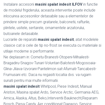
Instalare accesorii
masini spalat indesit ILFOV
in functie
de modelul frigiderului, aceasta interventie poate include
inlocuirea accesoriilor detasabile sau a elementelor de
prindere simple precum gratarele, balconetii, rafturile,
plintele, usitele, sertarele, ornamentele arzatorului,
butoanele detasabile.
Lucrarile de reparatii
masini spalat indesit
, atat modelele
clasice cat si cele de tip no-frost se executa cu materiale si
utilaje moderne si performante.
Ne deplasam in: Cornetu-Branesti-Otopeni-Mihailesti-
Bragadiru-Snagov-Tunari-Voluntari-Balotesti-Mogosoaia-
Glina-Jilava-Izvorani-Pantelimon sat-Afumati-Tancabesti-
Frumusani etc. Daca nu regasiti locatia dvs. va rugam
sunati pentru mai multe informatii.
masini spalat indesit
Whirlpool, Piese Indesit, Manual
Ariston, Masina spalat Ardo, Service Arctic, Germania AEG,
Amica, Alaska, Altus, Beko,Interventii Bauknecht,Reparam
Bosch, Piesa Candy, Aer conditionat Daewoo, Service