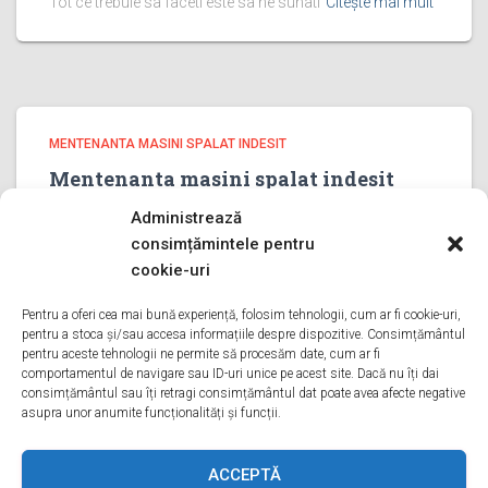
Tot ce trebuie sa faceti este sa ne sunati
Citește mai mult
MENTENANTA MASINI SPALAT INDESIT
Mentenanta masini spalat indesit
PRAHOVA
Administrează
Mentenanta masini spalat indesit PRAHOVA Bine ati venit
consimțămintele pentru
pe pagina noastra de Mentenanta masini spalat indesit
cookie-uri
PRAHOVA Aveti o problema cu o masina de spalat
indesit? Tot ce trebuie sa faceti este sa ne sunati
Pentru a oferi cea mai bună experiență, folosim tehnologii, cum ar fi cookie-uri,
pentru a stoca și/sau accesa informațiile despre dispozitive. Consimțământul
Citește mai mult
pentru aceste tehnologii ne permite să procesăm date, cum ar fi
comportamentul de navigare sau ID-uri unice pe acest site. Dacă nu îți dai
consimțământul sau îți retragi consimțământul dat poate avea afecte negative
asupra unor anumite funcționalități și funcții.
ACASA
DESPRE NOI
SERVICII
ACOPERIRE
ACCEPTĂ