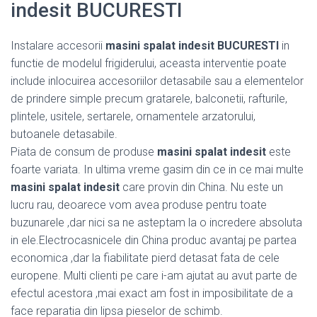
indesit BUCURESTI
Instalare accesorii
masini spalat indesit BUCURESTI
in
functie de modelul frigiderului, aceasta interventie poate
include inlocuirea accesoriilor detasabile sau a elementelor
de prindere simple precum gratarele, balconetii, rafturile,
plintele, usitele, sertarele, ornamentele arzatorului,
butoanele detasabile.
Piata de consum de produse
masini spalat indesit
este
foarte variata. In ultima vreme gasim din ce in ce mai multe
masini spalat indesit
care provin din China. Nu este un
lucru rau, deoarece vom avea produse pentru toate
buzunarele ,dar nici sa ne asteptam la o incredere absoluta
in ele.Electrocasnicele din China produc avantaj pe partea
economica ,dar la fiabilitate pierd detasat fata de cele
europene. Multi clienti pe care i-am ajutat au avut parte de
efectul acestora ,mai exact am fost in imposibilitate de a
face reparatia din lipsa pieselor de schimb.