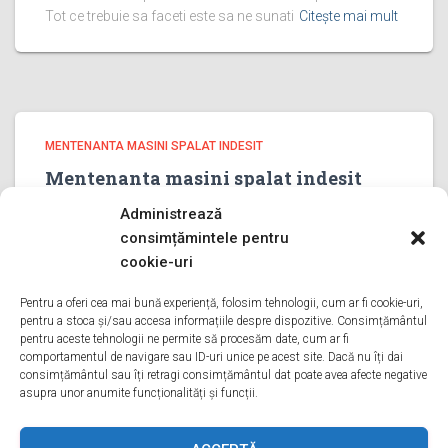
Tot ce trebuie sa faceti este sa ne sunati
Citește mai mult
MENTENANTA MASINI SPALAT INDESIT
Mentenanta masini spalat indesit
PRAHOVA
Administrează
Mentenanta masini spalat indesit PRAHOVA Bine ati venit
consimțămintele pentru
pe pagina noastra de Mentenanta masini spalat indesit
cookie-uri
PRAHOVA Aveti o problema cu o masina de spalat
indesit? Tot ce trebuie sa faceti este sa ne sunati
Pentru a oferi cea mai bună experiență, folosim tehnologii, cum ar fi cookie-uri,
pentru a stoca și/sau accesa informațiile despre dispozitive. Consimțământul
Citește mai mult
pentru aceste tehnologii ne permite să procesăm date, cum ar fi
comportamentul de navigare sau ID-uri unice pe acest site. Dacă nu îți dai
consimțământul sau îți retragi consimțământul dat poate avea afecte negative
asupra unor anumite funcționalități și funcții.
ACASA
DESPRE NOI
SERVICII
ACOPERIRE