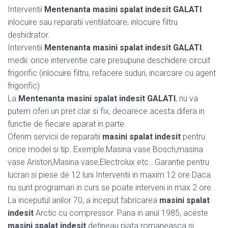
Interventii
Mentenanta masini spalat indesit GALATI
:
inlocuire sau reparatii ventilatoare; inlocuire filtru
deshidrator.
Interventii
Mentenanta masini spalat indesit GALATI
:
medii: orice interventie care presupune deschidere circuit
frigorific (inlocuire filtru, refacere suduri, incarcare cu agent
frigorific)
La
Mentenanta masini spalat indesit GALATI
, nu va
putem oferi un pret clar si fix, deoarece acesta difera in
functie de fiecare aparat in parte.
Oferim servicii de reparatii
masini spalat indesit
pentru
orice model si tip. Exemple:Masina vase Bosch,masina
vase Ariston,Masina vase,Electrolux etc.. Garantie pentru
lucrari si piese de 12 luni.Interventii in maxim 12 ore.Daca
nu sunt programari in curs se poate interveni in max 2 ore.
La inceputul anilor 70, a inceput fabricarea
masini spalat
indesit
Arctic cu compressor. Pana in anul 1985, aceste
masini spalat indesit
detineau piata romaneasca si