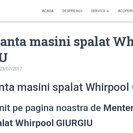
ACASA
DESPRE NOI
SERVICII
ACOPER
anta masini spalat Wh
IU
23/07/2017
ta masini spalat Whirpool
enit pe pagina noastra de
Mente
alat Whirpool GIURGIU