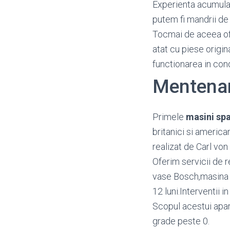
Experienta acumulata
putem fi mandrii de 
Tocmai de aceea o
atat cu piese origin
functionarea in con
Mentenan
Primele
masini spa
britanici si america
realizat de Carl von
Oferim servicii de r
vase Bosch,masina v
12 luni.Interventii 
Scopul acestui apar
grade peste 0.