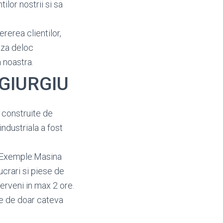
ilor nostrii si sa
ererea clientilor,
aza deloc
 noastra.
 GIURGIU
t construite de
industriala a fost
. Exemple:Masina
crari si piese de
erveni in max 2 ore.
re de doar cateva