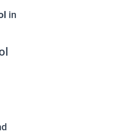
ol
in
ol
nd