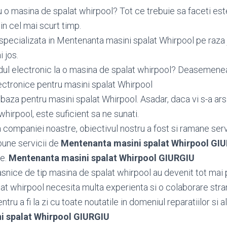
 o masina de spalat whirpool? Tot ce trebuie sa faceti est
n cel mai scurt timp.
specializata in Mentenanta masini spalat Whirpool pe raza
i jos.
dul electronic la o masina de spalat whirpool? Deasemen
ctronice pentru masini spalat Whirpool
aza pentru masini spalat Whirpool. Asadar, daca vi s-a ars
hirpool, este suficient sa ne sunati.
ea companiei noastre, obiectivul nostru a fost si ramane serv
bune servicii de
Mentenanta masini spalat Whirpool GI
le.
Mentenanta masini spalat Whirpool GIURGIU
snice de tip masina de spalat whirpool au devenit tot mai 
at whirpool necesita multa experienta si o colaborare stra
tru a fi la zi cu toate noutatile in domeniul reparatiilor si al
i spalat Whirpool GIURGIU