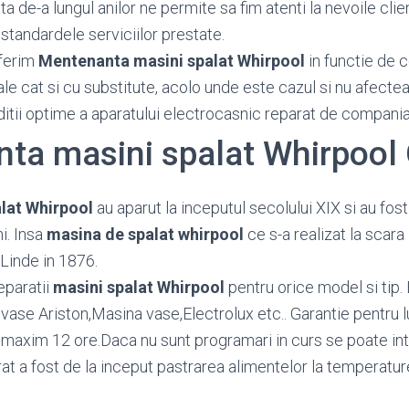
 de-a lungul anilor ne permite sa fim atenti la nevoile client
standardele serviciilor prestate.
ferim
Mentenanta masini spalat Whirpool
in functie de c
ale cat si cu substitute, acolo unde este cazul si nu afecte
ditii optime a aparatului electrocasnic reparat de compania
ta masini spalat Whirpool
lat Whirpool
au aparut la inceputul secolului XIX si au fos
ni. Insa
masina de spalat whirpool
ce s-a realizat la scara 
 Linde in 1876.
eparatii
masini spalat Whirpool
pentru orice model si tip
ase Ariston,Masina vase,Electrolux etc.. Garantie pentru lu
in maxim 12 ore.Daca nu sunt programari in curs se poate int
at a fost de la inceput pastrarea alimentelor la temperatu