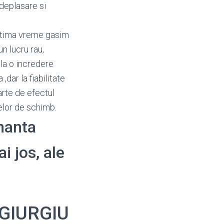
deplasare si
ultima vreme gasim
n lucru rau,
la o incredere
dar la fiabilitate
arte de efectul
selor de schimb.
enanta
i jos, ale
 GIURGIU