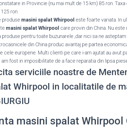
onstatare in Provincie (nu mai mult de 15 km) 85 ron. Taxa 
 125 ron.
e produse
masini spalat Whirpool
este foarte variata. In 
lte
masini spalat Whirpool
care provin din China. Nu este u
roduse pentru toate buzunarele ,dar nici sa ne asteptam 
trocasnicele din China produc avantaj pe partea economica ,
e cele europene. Multi clienti pe care i-am ajutat au avut p
am fost in imposibilitate de a face reparatia din lipsa pie
icita serviciile noastre de Ment
at Whirpool in localitatile de ma
GIURGIU
ta masini spalat Whirpool