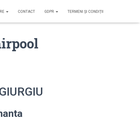
IRE
CONTACT
GDPR
TERMENI ȘI CONDIȚII
irpool
 GIURGIU
nanta