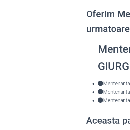
Oferim
Me
urmatoarel
Menten
GIURG
Mentenanta 
Mentenanta 
Mentenanta 
Aceasta pa