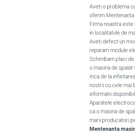
Aveti o problema cu
oferim Mentenanta i
Firma noastra este 
in localitatiile de ma
Aveti defect un mo
reparam module ele
Schimbam placi de b
o masina de spalat w
Inca de la infiintar
nostrii cu cele mai 
informatii disponibi
Aparatele electroca
ca o masina de spal
marii producatori pen
Mentenanta masin