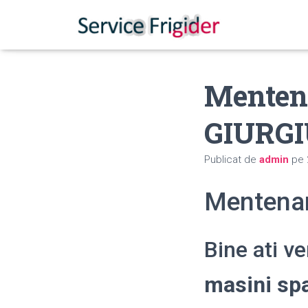
Menten
GIURG
Publicat de
admin
pe
Mentenan
Bine ati v
masini sp