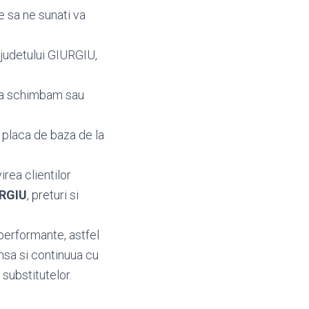
e sa ne sunati va
 judetului GIURGIU,
ea schimbam sau
 placa de baza de la
irea clientilor
URGIU
, preturi si
performante, astfel
nsa si continuua cu
 substitutelor.