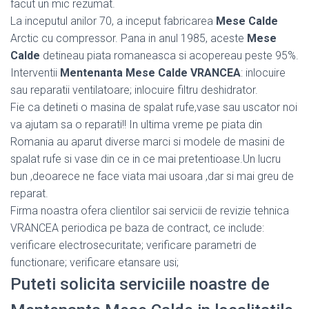
facut un mic rezumat.
La inceputul anilor 70, a inceput fabricarea
Mese Calde
Arctic cu compressor. Pana in anul 1985, aceste
Mese
Calde
detineau piata romaneasca si acopereau peste 95%.
Interventii
Mentenanta Mese Calde VRANCEA
: inlocuire
sau reparatii ventilatoare; inlocuire filtru deshidrator.
Fie ca detineti o masina de spalat rufe,vase sau uscator noi
va ajutam sa o reparati!! In ultima vreme pe piata din
Romania au aparut diverse marci si modele de masini de
spalat rufe si vase din ce in ce mai pretentioase.Un lucru
bun ,deoarece ne face viata mai usoara ,dar si mai greu de
reparat.
Firma noastra ofera clientilor sai servicii de revizie tehnica
VRANCEA periodica pe baza de contract, ce include:
verificare electrosecuritate; verificare parametri de
functionare; verificare etansare usi;
Puteti solicita serviciile noastre de