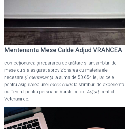
Mentenanta Mese Calde Adjud VRANCEA
confecţionarea şi repararea de grătare şi ansambluri de
mese cu s-a asigurat aprovizionarea cu materialele
necesare şi
mentenanţa
la suma de 53.654 lei, iar cele
pentru asigurarea unei
mese calde
la shimburi de experienta
cu Centrul pentru persoane Varstnice din
Adjud
, centrul
Veteranii de.