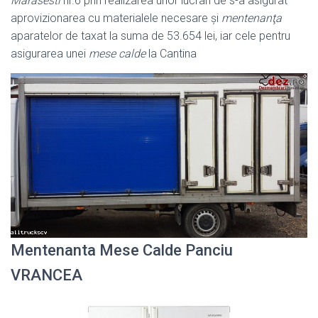
Marasesti
nr.6 prin realizarea unor lucrari de s-a asigurat
aprovizionarea cu materialele necesare şi
mentenanţa
aparatelor de taxat la suma de 53.654 lei, iar cele pentru
asigurarea unei
mese calde
la Cantina
Mentenanta Mese Calde Panciu
VRANCEA