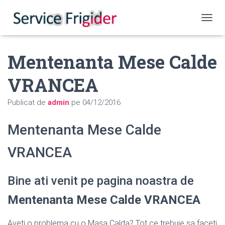
COMUT
Mentenanta Mese Calde
VRANCEA
Publicat de
admin
pe
04/12/2016
Mentenanta Mese Calde
VRANCEA
Bine ati venit pe pagina noastra de
Mentenanta Mese Calde VRANCEA
Aveti o problema cu o Masa Calda? Tot ce trebuie sa faceti