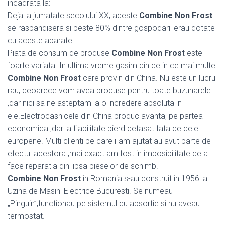
incadrata la:
Deja la jumatate secolului XX, aceste
Combine Non Frost
se raspandisera si peste 80% dintre gospodarii erau dotate
cu aceste aparate.
Piata de consum de produse
Combine Non Frost
este
foarte variata. In ultima vreme gasim din ce in ce mai multe
Combine Non Frost
care provin din China. Nu este un lucru
rau, deoarece vom avea produse pentru toate buzunarele
,dar nici sa ne asteptam la o incredere absoluta in
ele.Electrocasnicele din China produc avantaj pe partea
economica ,dar la fiabilitate pierd detasat fata de cele
europene. Multi clienti pe care i-am ajutat au avut parte de
efectul acestora ,mai exact am fost in imposibilitate de a
face reparatia din lipsa pieselor de schimb.
Combine Non Frost
in Romania s-au construit in 1956 la
Uzina de Masini Electrice Bucuresti. Se numeau
„Pinguin”,functionau pe sistemul cu absortie si nu aveau
termostat.