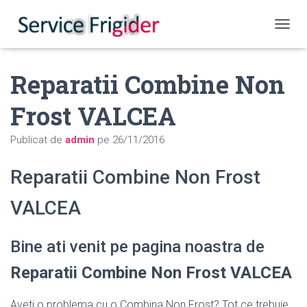
COMUT
Reparatii Combine Non
Frost VALCEA
Publicat de
admin
pe
26/11/2016
Reparatii Combine Non Frost
VALCEA
Bine ati venit pe pagina noastra de
Reparatii Combine Non Frost VALCEA
Aveti o problema cu o Combina Non Frost? Tot ce trebuie