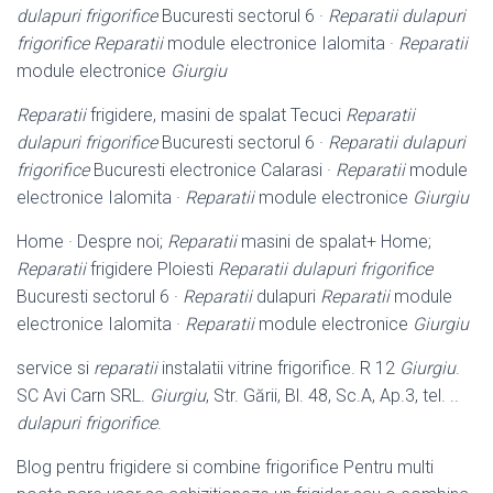
dulapuri frigorifice
Bucuresti sectorul 6 ·
Reparatii dulapuri
frigorifice
Reparatii
module electronice Ialomita ·
Reparatii
module electronice
Giurgiu
Reparatii
frigidere, masini de spalat Tecuci
Reparatii
dulapuri frigorifice
Bucuresti sectorul 6 ·
Reparatii dulapuri
frigorifice
Bucuresti electronice Calarasi ·
Reparatii
module
electronice Ialomita ·
Reparatii
module electronice
Giurgiu
Home · Despre noi;
Reparatii
masini de spalat+ Home;
Reparatii
frigidere Ploiesti
Reparatii dulapuri frigorifice
Bucuresti sectorul 6 ·
Reparatii
dulapuri
Reparatii
module
electronice Ialomita ·
Reparatii
module electronice
Giurgiu
service si
reparatii
instalatii vitrine frigorifice. R 12
Giurgiu
.
SC Avi Carn SRL.
Giurgiu
, Str. Gării, Bl. 48, Sc.A, Ap.3, tel. ..
dulapuri frigorifice
.
Blog pentru frigidere si combine frigorifice Pentru multi