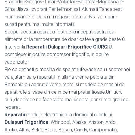
Bragadiru-Snagov-Tunari-Voluntari-Balotesti-Mogosoaia-
Glina-Jilava-Izvorani-Pantelimon sat-Afumati-Tancabesti-
Frumusani etc. Daca nu regasiti locatia dvs. va rugam
sunati pentru mai multe informatii.
Scopul acestui aparat a fost de la inceput pastrarea
alimentelor la temperature de doar cateva grade peste 0.
Interventii
Reparatii Dulapuri Frigorifice GIURGIU
:
complexe: inlocuire compresor frigorific, inlocuire
vaporizator
Fie ca detineti o masina de spalat rufe,vase sau uscator noi
va ajutam sa o reparati!! In ultima vreme pe piata din
Romania au aparut diverse marci si modele de masini de
spalat rufe si vase din ce in ce mai pretentioase.Un lucru
bun ,deoarece ne face viata mai usoara ,dar si mai greu de
reparat.
Reparatii
module electronice la domiciliul clientului,
Dulapuri Frigorifice
: Whirlpool, Alaska, Ariston, Ardo,
Arctic, Altus, Beko, Basic, Bosch, Candy, Campomatic,