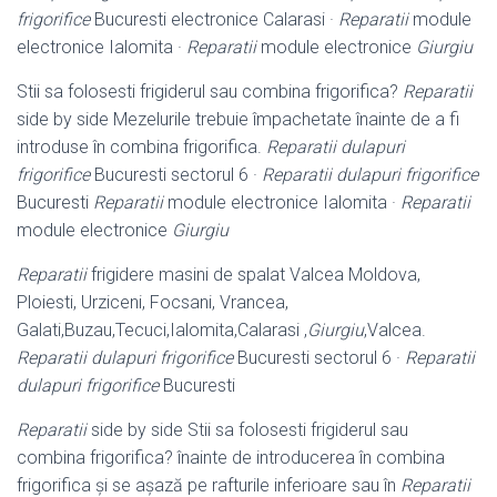
frigorifice
Bucuresti electronice Calarasi ·
Reparatii
module
electronice Ialomita ·
Reparatii
module electronice
Giurgiu
Stii sa folosesti frigiderul sau combina frigorifica?
Reparatii
side by side Mezelurile trebuie împachetate înainte de a fi
introduse în combina frigorifica.
Reparatii dulapuri
frigorifice
Bucuresti sectorul 6 ·
Reparatii dulapuri frigorifice
Bucuresti
Reparatii
module electronice Ialomita ·
Reparatii
module electronice
Giurgiu
Reparatii
frigidere masini de spalat Valcea Moldova,
Ploiesti, Urziceni, Focsani
, Vrancea,
Galati,Buzau,Tecuci,Ialomita,Calarasi ,
Giurgiu
,Valcea.
Reparatii dulapuri frigorifice
Bucuresti sectorul 6 ·
Reparatii
dulapuri frigorifice
Bucuresti
Reparatii
side by side Stii sa folosesti frigiderul sau
combina frigorifica? înainte de introducerea în combina
frigorifica și se așază pe rafturile inferioare sau în
Reparatii