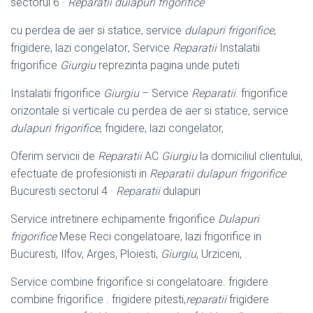
sectorul 6 ·
Reparatii dulapuri frigorifice
cu perdea de aer si statice, service
dulapuri frigorifice
,
frigidere, lazi congelator
, Service
Reparatii
Instalatii
frigorifice
Giurgiu
reprezinta pagina unde puteti
Instalatii frigorifice
Giurgiu
– Service
Reparatii
. frigorifice
orizontale si verticale cu perdea de aer si statice, service
dulapuri frigorifice
, frigidere, lazi congelator,
Oferim servicii de
Reparatii
AC
Giurgiu
la domiciliul clientului,
efectuate de profesionisti in
Reparatii dulapuri frigorifice
Bucuresti sectorul 4 ·
Reparatii
dulapuri
Service intretinere echipamente frigorifice
Dulapuri
frigorifice
Mese Reci congelatoare, lazi frigorifice in
Bucuresti, Ilfov, Arges, Ploiesti,
Giurgiu
, Urziceni, .
Service combine frigorifice si congelatoare. frigidere
combine frigorifice . frigidere pitesti,
reparatii
frigidere