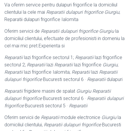
Va oferim service pentru dulapuri frigorifice la domiciliul
clientului la cele mai
Reparatii dulapuri frigorifice Giurgiu
;
Reparatii dulapuri frigorifice Ialomita
Oferim servicii de
Reparatii dulapuri frigorifice Giurgiu
la
domiciliul clientului, efectuate de profesionisti in domeniu la
cel mai mic pret.Experienta si
Reparatii
lazi frigorifice sectorul 1;
Reparatii
lazi frigorifice
sectorul 2;
Reparatii
lazi
Reparatii
lazi frigorifice
Giurgiu
;
Reparatii
lazi frigorifice Ialomita;
Reparatii
lazi
Reparatii
dulapuri frigorifice
Bucuresti sectorul 6 ·
Reparatii
dulapuri
Reparatii
frigidere masini de spalat
Giurgiu
Reparatii
dulapuri frigorifice
Bucuresti sectorul 6 ·
Reparatii dulapuri
frigorifice
Bucuresti sectorul 5 ·
Reparatii
Oferim servicii de
Reparatii
module electronice
Giurgiu
la
domiciliul clientului,
Reparatii dulapuri frigorifice
Bucuresti