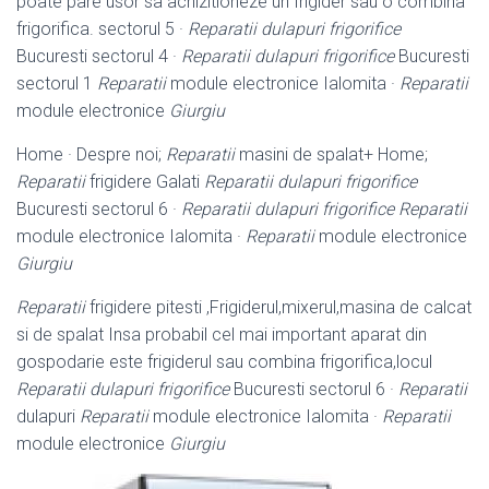
poate pare usor sa achizitioneze un frigider sau o combina
frigorifica. sectorul 5 ·
Reparatii dulapuri frigorifice
Bucuresti sectorul 4 ·
Reparatii dulapuri frigorifice
Bucuresti
sectorul 1
Reparatii
module electronice Ialomita ·
Reparatii
module electronice
Giurgiu
Home · Despre noi;
Reparatii
masini de spalat+ Home;
Reparatii
frigidere Galati
Reparatii dulapuri frigorifice
Bucuresti sectorul 6 ·
Reparatii dulapuri frigorifice
Reparatii
module electronice Ialomita ·
Reparatii
module electronice
Giurgiu
Reparatii
frigidere pitesti ,Frigiderul,mixerul,masina de calcat
si de spalat Insa probabil cel mai important aparat din
gospodarie este frigiderul sau combina frigorifica,locul
Reparatii dulapuri frigorifice
Bucuresti sectorul 6 ·
Reparatii
dulapuri
Reparatii
module electronice Ialomita ·
Reparatii
module electronice
Giurgiu