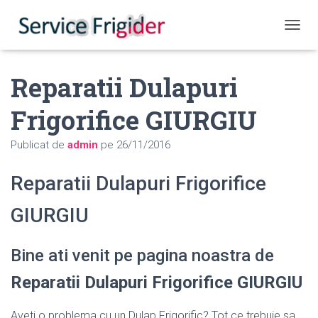
COMUT
Reparatii Dulapuri
Frigorifice GIURGIU
Publicat de
admin
pe
26/11/2016
Reparatii Dulapuri Frigorifice
GIURGIU
Bine ati venit pe pagina noastra de
Reparatii Dulapuri Frigorifice GIURGIU
Aveti o problema cu un Dulap Frigorific? Tot ce trebuie sa