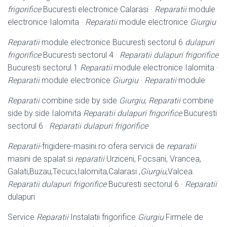
frigorifice
Bucuresti electronice Calarasi ·
Reparatii
module
electronice Ialomita ·
Reparatii
module electronice
Giurgiu
Reparatii
module electronice Bucuresti sectorul 6
dulapuri
frigorifice
Bucuresti sectorul 4 ·
Reparatii dulapuri frigorifice
Bucuresti sectorul 1
Reparatii
module electronice Ialomita ·
Reparatii
module electronice
Giurgiu
·
Reparatii
module
Reparatii
combine side by side
Giurgiu
;
Reparatii
combine
side by side Ialomita
Reparatii dulapuri frigorifice
Bucuresti
sectorul 6 ·
Reparatii dulapuri frigorifice
Reparatii
-frigidere-masini.ro ofera servicii de
reparatii
masini de spalat si
reparatii
Urziceni, Focsani, Vrancea,
Galati,Buzau,Tecuci,Ialomita,Calarasi ,
Giurgiu
,Valcea.
Reparatii dulapuri frigorifice
Bucuresti sectorul 6 ·
Reparatii
dulapuri
Service
Reparatii
Instalatii frigorifice
Giurgiu
Firmele de