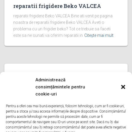
reparatii frigidere Beko VALCEA
reparatii frigidere Beko VALCEA Bine ati venit pe pagina
noastra de reparatii frigidere Beko VALCEA Aveti o
problema cu un frigider beko? Tot ce trebuie sa faceti
este sa ne sunati va oferim reparatii in
Citește mai mult
REPARATII FRIGIDERE BEKO
Administrează
reparatii frigidere Beko PRAHOVA
consimțămintele pentru
reparatii frigidere Beko PRAHOVA Bine ati venit pe pagina
cookie-uri
noastra de reparatii frigidere Beko PRAHOVA Aveti o
problema cu un frigider beko? Tot ce trebuie sa faceti
Pentru a oferi cea mai bună experiență, folosim tehnologii, cum ar fi cookie-uri,
pentru a stoca și/sau accesa informațiile despre dispozitive. Consimțământul
este sa ne sunati va oferim reparatii in
Citește mai mult
pentru aceste tehnologii ne permite să procesăm date, cum ar fi
comportamentul de navigare sau ID-uri unice pe acest site. Dacă nu îți dai
consimțământul sau îți retragi consimțământul dat poate avea afecte negative