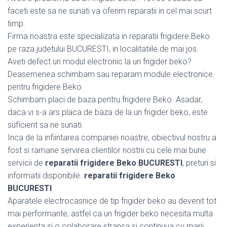
faceti este sa ne sunati va oferim reparatii in cel mai scurt
timp.
Firma noastra este specializata in reparatii frigidere Beko
pe raza judetului BUCURESTI, in localitatiile de mai jos.
Aveti defect un modul electronic la un frigider beko?
Deasemenea schimbam sau reparam module electronice
pentru frigidere Beko
Schimbam placi de baza pentru frigidere Beko. Asadar,
daca vi s-a ars placa de baza de la un frigider beko, este
suficient sa ne sunati.
Inca de la infiintarea companiei noastre, obiectivul nostru a
fost si ramane servirea clientilor nostrii cu cele mai bune
servicii de
reparatii frigidere Beko BUCURESTI
, preturi si
informatii disponibile.
reparatii frigidere Beko
BUCURESTI
Aparatele electrocasnice de tip frigider beko au devenit tot
mai performante, astfel ca un frigider beko necesita multa
experienta si o colaborare stransa si continuua cu marii