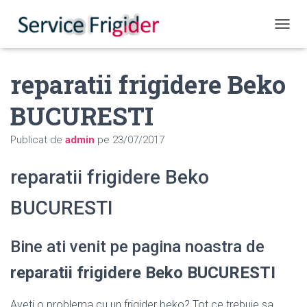
COMUT
reparatii frigidere Beko
BUCURESTI
Publicat de
admin
pe
23/07/2017
reparatii frigidere Beko
BUCURESTI
Bine ati venit pe pagina noastra de
reparatii frigidere Beko BUCURESTI
Aveti o problema cu un frigider beko? Tot ce trebuie sa