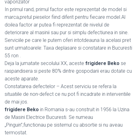
vaporizator
In primul rand, primul factor este reprezentat de model si
marca,pretul pieselor fiind diferit pentru fiecare model.Al
doilea factor ar putea fi reprezentat de nivelul de
deteriorare al masinii sau pur si simplu defectiunea in sine.
Serviciile pe care le putem oferi intotdeauna la acelasi pret
sunt urmatoarele: Taxa deplasare si constatare in Bucuresti
55 ron .
Deja la jumatate secolului XX, aceste
frigidere Beko
se
raspandisera si peste 80% dintre gospodarii erau dotate cu
aceste aparate.
Constatarea defectelor – Acest serviciu se refera la
situatiile de non-defect ce nu pot fi incadrate in interventiile
de mai jos.
frigidere Beko
in Romania s-au construit in 1956 la Uzina
de Masini Electrice Bucuresti. Se numeau
„Pinguin”,functionau pe sistemul cu absortie si nu aveau
termostat.