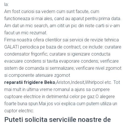
la:
Am fost curiosi sa vedem cum sunt facute, cum
functioneaza si mai ales, cand au aparut pentru prima data.
Am dat un mic search, am citit un pic din niste carti si v-am
facut un mic rezumat.
Firma noastra ofera clientilor sai servicii de revizie tehnica
GALATI periodica pe baza de contract, ce include: curatare
condensator frigorific; curatare si igienizare conducta
evacuare condens si tavita evaporare condens; verificare
sistem de comanda si semnalizare; verificare nivel zgomot
si componente atenuare zgomot
reparatii frigidere Beko
,Ariston,Indesit,Whirlpool etc. Tot
mai mult in ultima vreme romanul a ajuns sa cumpere
cuptoare electrice in detrimentul celor pe gaz.O alegere
foarte buna spun.Mai jos voi explica cum putem utiliza un
cuptor electric.
Puteti solicita serviciile noastre de