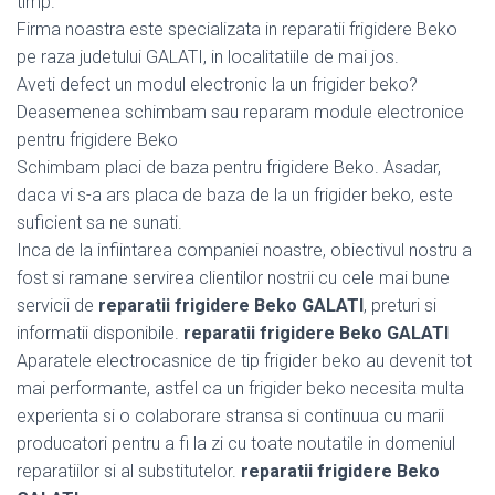
timp.
Firma noastra este specializata in reparatii frigidere Beko
pe raza judetului GALATI, in localitatiile de mai jos.
Aveti defect un modul electronic la un frigider beko?
Deasemenea schimbam sau reparam module electronice
pentru frigidere Beko
Schimbam placi de baza pentru frigidere Beko. Asadar,
daca vi s-a ars placa de baza de la un frigider beko, este
suficient sa ne sunati.
Inca de la infiintarea companiei noastre, obiectivul nostru a
fost si ramane servirea clientilor nostrii cu cele mai bune
servicii de
reparatii frigidere Beko GALATI
, preturi si
informatii disponibile.
reparatii frigidere Beko GALATI
Aparatele electrocasnice de tip frigider beko au devenit tot
mai performante, astfel ca un frigider beko necesita multa
experienta si o colaborare stransa si continuua cu marii
producatori pentru a fi la zi cu toate noutatile in domeniul
reparatiilor si al substitutelor.
reparatii frigidere Beko