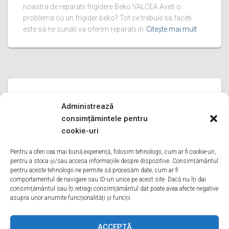
noastra de reparatii frigidere Beko VALCEA Aveti o
problema cu un frigider beko? Tot ce trebuie sa faceti
este sa ne sunati va oferim reparatii in
Citește mai mult
REPARATII FRIGIDERE BEKO
Administrează
reparatii frigidere Beko PRAHOVA
consimțămintele pentru
reparatii frigidere Beko PRAHOVA Bine ati venit pe pagina
cookie-uri
noastra de reparatii frigidere Beko PRAHOVA Aveti o
problema cu un frigider beko? Tot ce trebuie sa faceti
Pentru a oferi cea mai bună experiență, folosim tehnologii, cum ar fi cookie-uri,
pentru a stoca și/sau accesa informațiile despre dispozitive. Consimțământul
este sa ne sunati va oferim reparatii in
Citește mai mult
pentru aceste tehnologii ne permite să procesăm date, cum ar fi
comportamentul de navigare sau ID-uri unice pe acest site. Dacă nu îți dai
consimțământul sau îți retragi consimțământul dat poate avea afecte negative
asupra unor anumite funcționalități și funcții.
ACASA
DESPRE NOI
SERVICII
ACOPERIRE
ACCEPTĂ