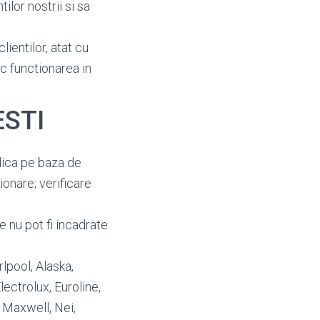
ilor nostrii si sa
lientilor, atat cu
oc functionarea in
ESTI
dica pe baza de
ionare; verificare
e nu pot fi incadrate
rlpool, Alaska,
ectrolux, Euroline,
, Maxwell, Nei,