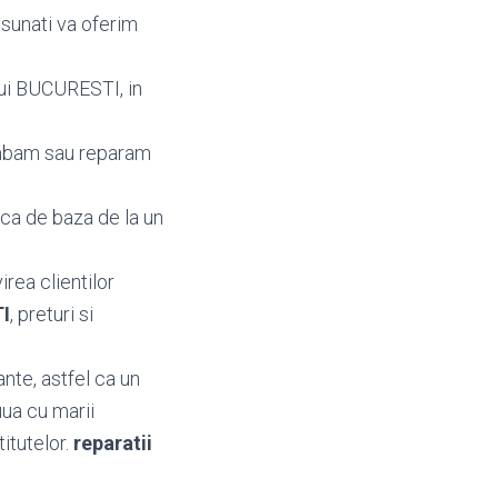
 sunati va oferim
ului BUCURESTI, in
imbam sau reparam
aca de baza de la un
irea clientilor
TI
, preturi si
nte, astfel ca un
uua cu marii
titutelor.
reparatii