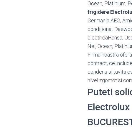
Ocean, Platinium, P
frigidere Electrol
Germania AEG, Amica
conditionat Daewoo,
electricaHansa, Usc
Nei, Ocean, Platin
Firma noastra ofera
contract, ce include
condens si tavita e
nivel zgomot si c
Puteti soli
Electrolux 
BUCUREST