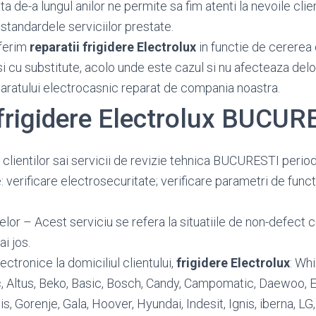
 de-a lungul anilor ne permite sa fim atenti la nevoile client
standardele serviciilor prestate.
ferim
reparatii frigidere Electrolux
in functie de cererea c
si cu substitute, acolo unde este cazul si nu afecteaza del
paratului electrocasnic reparat de compania noastra.
 frigidere Electrolux BUCUR
 clientilor sai servicii de revizie tehnica BUCURESTI perio
: verificare electrosecuritate; verificare parametri de funct
or – Acest serviciu se refera la situatiile de non-defect c
ai jos.
ctronice la domiciliul clientului,
frigidere Electrolux
: Whi
ic, Altus, Beko, Basic, Bosch, Candy, Campomatic, Daewoo, El
lis, Gorenje, Gala, Hoover, Hyundai, Indesit, Ignis, iberna, LG