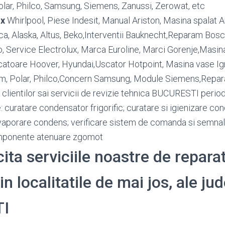
olar, Philco, Samsung, Siemens, Zanussi, Zerowat, etc
ux
Whirlpool, Piese Indesit, Manual Ariston, Masina spalat A
, Alaska, Altus, Beko,Interventii Bauknecht,Reparam Bosc
 Service Electrolux, Marca Euroline, Marci Gorenje,Masina
atoare Hoover, Hyundai,Uscator Hotpoint, Masina vase Igni
ium, Polar, Philco,Concern Samsung, Module Siemens,Repar
 clientilor sai servicii de revizie tehnica BUCURESTI perio
: curatare condensator frigorific; curatare si igienizare c
vaporare condens; verificare sistem de comanda si semnali
omponente atenuare zgomot
cita serviciile noastre de reparat
in localitatile de mai jos, ale jud
I