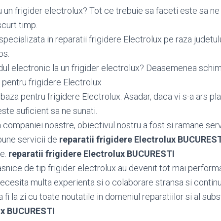
un frigider electrolux? Tot ce trebuie sa faceti este sa ne
scurt timp.
pecializata in reparatii frigidere Electrolux pe raza judet
os.
dul electronic la un frigider electrolux? Deasemenea sch
pentru frigidere Electrolux
aza pentru frigidere Electrolux. Asadar, daca vi s-a ars pl
este suficient sa ne sunati.
ea companiei noastre, obiectivul nostru a fost si ramane serv
bune servicii de
reparatii frigidere Electrolux BUCURES
le.
reparatii frigidere Electrolux BUCURESTI
snice de tip frigider electrolux au devenit tot mai performa
necesita multa experienta si o colaborare stransa si contin
fi la zi cu toate noutatile in domeniul reparatiilor si al subs
lux BUCURESTI