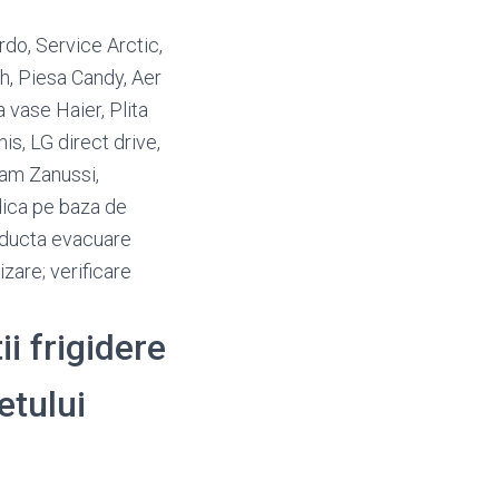
rdo, Service Arctic,
h, Piesa Candy, Aer
 vase Haier, Plita
s, LG direct drive,
am Zanussi,
dica pe baza de
onducta evacuare
zare; verificare
ii frigidere
etului