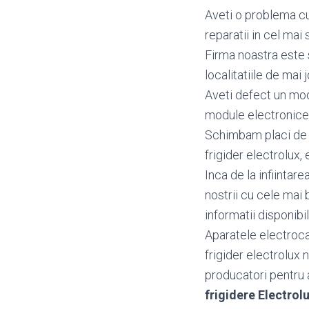
Aveti o problema cu 
reparatii in cel mai 
Firma noastra este s
localitatiile de mai j
Aveti defect un mo
module electronice 
Schimbam placi de b
frigider electrolux, 
Inca de la infiintar
nostrii cu cele mai 
informatii disponibi
Aparatele electroca
frigider electrolux 
producatori pentru a 
frigidere Electro