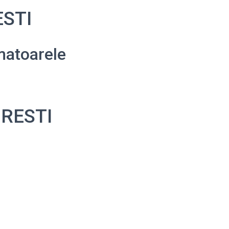
ESTI
matoarele
CURESTI