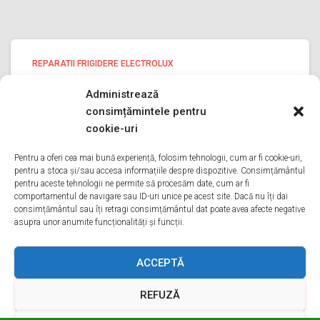
REPARATII FRIGIDERE ELECTROLUX
reparatii frigidere Electrolux ILFOV
Administrează
reparatii frigidere Electrolux ILFOV Bine ati venit pe pagina
consimțămintele pentru
noastra de reparatii frigidere Electrolux ILFOV Aveti o
cookie-uri
problema cu un frigider electrolux? Tot ce trebuie sa
faceti este sa ne sunati va oferim reparatii in
Pentru a oferi cea mai bună experiență, folosim tehnologii, cum ar fi cookie-uri,
pentru a stoca și/sau accesa informațiile despre dispozitive. Consimțământul
Citește mai mult
pentru aceste tehnologii ne permite să procesăm date, cum ar fi
comportamentul de navigare sau ID-uri unice pe acest site. Dacă nu îți dai
consimțământul sau îți retragi consimțământul dat poate avea afecte negative
asupra unor anumite funcționalități și funcții.
ACASA
DESPRE NOI
SERVICII
ACOPERIRE
ACCEPTĂ
REFUZĂ
CONTACT
GDPR
TERMENI ȘI CONDIȚII