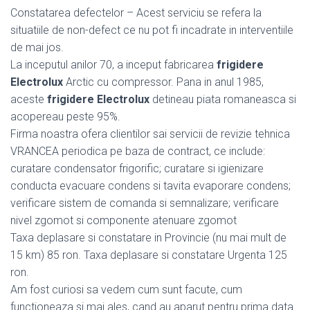
Constatarea defectelor – Acest serviciu se refera la
situatiile de non-defect ce nu pot fi incadrate in interventiile
de mai jos.
La inceputul anilor 70, a inceput fabricarea
frigidere
Electrolux
Arctic cu compressor. Pana in anul 1985,
aceste
frigidere Electrolux
detineau piata romaneasca si
acopereau peste 95%.
Firma noastra ofera clientilor sai servicii de revizie tehnica
VRANCEA periodica pe baza de contract, ce include:
curatare condensator frigorific; curatare si igienizare
conducta evacuare condens si tavita evaporare condens;
verificare sistem de comanda si semnalizare; verificare
nivel zgomot si componente atenuare zgomot
Taxa deplasare si constatare in Provincie (nu mai mult de
15 km) 85 ron. Taxa deplasare si constatare Urgenta 125
ron.
Am fost curiosi sa vedem cum sunt facute, cum
functioneaza si mai ales, cand au aparut pentru prima data.