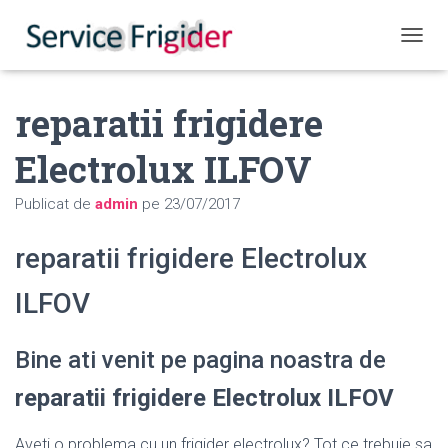
COMUT
reparatii frigidere
Electrolux ILFOV
Publicat de
admin
pe
23/07/2017
reparatii frigidere Electrolux
ILFOV
Bine ati venit pe pagina noastra de
reparatii frigidere Electrolux ILFOV
Aveti o problema cu un frigider electrolux? Tot ce trebuie sa