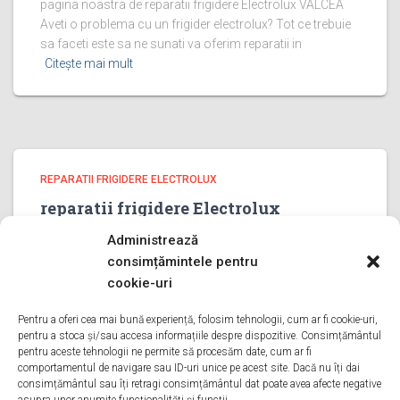
pagina noastra de reparatii frigidere Electrolux VALCEA
Aveti o problema cu un frigider electrolux? Tot ce trebuie
sa faceti este sa ne sunati va oferim reparatii in
Citește mai mult
REPARATII FRIGIDERE ELECTROLUX
reparatii frigidere Electrolux
PRAHOVA
Administrează
reparatii frigidere Electrolux PRAHOVA Bine ati venit pe
consimțămintele pentru
pagina noastra de reparatii frigidere Electrolux PRAHOVA
cookie-uri
Aveti o problema cu un frigider electrolux? Tot ce trebuie
sa faceti este sa ne sunati va oferim reparatii in
Pentru a oferi cea mai bună experiență, folosim tehnologii, cum ar fi cookie-uri,
pentru a stoca și/sau accesa informațiile despre dispozitive. Consimțământul
Citește mai mult
pentru aceste tehnologii ne permite să procesăm date, cum ar fi
comportamentul de navigare sau ID-uri unice pe acest site. Dacă nu îți dai
consimțământul sau îți retragi consimțământul dat poate avea afecte negative