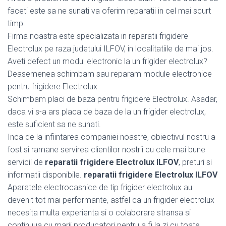
faceti este sa ne sunati va oferim reparatii in cel mai scurt
timp.
Firma noastra este specializata in reparatii frigidere
Electrolux pe raza judetului ILFOV, in localitatiile de mai jos.
Aveti defect un modul electronic la un frigider electrolux?
Deasemenea schimbam sau reparam module electronice
pentru frigidere Electrolux
Schimbam placi de baza pentru frigidere Electrolux. Asadar,
daca vi s-a ars placa de baza de la un frigider electrolux,
este suficient sa ne sunati.
Inca de la infiintarea companiei noastre, obiectivul nostru a
fost si ramane servirea clientilor nostrii cu cele mai bune
servicii de
reparatii frigidere Electrolux ILFOV
, preturi si
informatii disponibile.
reparatii frigidere Electrolux ILFOV
Aparatele electrocasnice de tip frigider electrolux au
devenit tot mai performante, astfel ca un frigider electrolux
necesita multa experienta si o colaborare stransa si
continuua cu marii producatori pentru a fi la zi cu toate