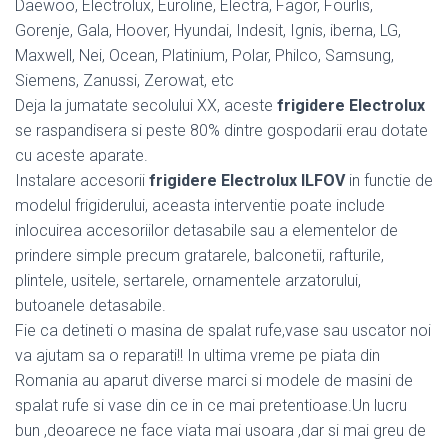
Daewoo, Electrolux, Euroline, Electra, Fagor, Fourlis,
Gorenje, Gala, Hoover, Hyundai, Indesit, Ignis, iberna, LG,
Maxwell, Nei, Ocean, Platinium, Polar, Philco, Samsung,
Siemens, Zanussi, Zerowat, etc
Deja la jumatate secolului XX, aceste
frigidere Electrolux
se raspandisera si peste 80% dintre gospodarii erau dotate
cu aceste aparate.
Instalare accesorii
frigidere Electrolux ILFOV
in functie de
modelul frigiderului, aceasta interventie poate include
inlocuirea accesoriilor detasabile sau a elementelor de
prindere simple precum gratarele, balconetii, rafturile,
plintele, usitele, sertarele, ornamentele arzatorului,
butoanele detasabile.
Fie ca detineti o masina de spalat rufe,vase sau uscator noi
va ajutam sa o reparati!! In ultima vreme pe piata din
Romania au aparut diverse marci si modele de masini de
spalat rufe si vase din ce in ce mai pretentioase.Un lucru
bun ,deoarece ne face viata mai usoara ,dar si mai greu de