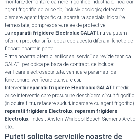
montare/demontare camere frigorifice industriale; incarcari
agent frigorific de orice tip, inclusiv ecologic; detectare
pierdere agent frigorific cu aparatura speciala; inlocuire
termostate, compresoare, relee de protective;
La
reparatii frigidere Electrolux GALATI
, nu va putem
oferi un pret clar si fix, deoarece acesta difera in functie de
fiecare aparat in parte.
Firma noastra ofera clientilor sai servicii de revizie tehnica
GALATI periodica pe baza de contract, ce include:
verificare electrosecuritate; verificare parametri de
functionare; verificare etansare usi;
Interventii
reparatii frigidere Electrolux GALATI
: medii:
orice interventie care presupune deschidere circuit frigorific
(inlocuire filtru, refacere suduri, incarcare cu agent frigorific)
reparatii frigidere Electrolux
,
reparam frigidere
Electrolux
-Indesit-Ariston-Whirlpool-Bosch-Siemens-Arctic
etc..
Puteti solicita serviciile noastre de