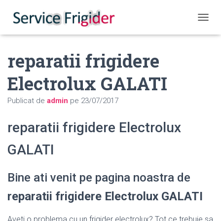
COMUT
reparatii frigidere
Electrolux GALATI
Publicat de
admin
pe
23/07/2017
reparatii frigidere Electrolux
GALATI
Bine ati venit pe pagina noastra de
reparatii frigidere Electrolux GALATI
Aveti o problema cu un frigider electrolux? Tot ce trebuie sa