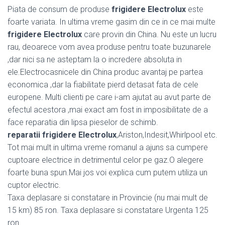
Piata de consum de produse
frigidere Electrolux
este
foarte variata. In ultima vreme gasim din ce in ce mai multe
frigidere Electrolux
care provin din China. Nu este un lucru
rau, deoarece vom avea produse pentru toate buzunarele
,dar nici sa ne asteptam la o incredere absoluta in
ele.Electrocasnicele din China produc avantaj pe partea
economica ,dar la fiabilitate pierd detasat fata de cele
europene. Multi clienti pe care i-am ajutat au avut parte de
efectul acestora ,mai exact am fost in imposibilitate de a
face reparatia din lipsa pieselor de schimb.
reparatii frigidere Electrolux
,Ariston,Indesit,Whirlpool etc.
Tot mai mult in ultima vreme romanul a ajuns sa cumpere
cuptoare electrice in detrimentul celor pe gaz.O alegere
foarte buna spun.Mai jos voi explica cum putem utiliza un
cuptor electric.
Taxa deplasare si constatare in Provincie (nu mai mult de
15 km) 85 ron. Taxa deplasare si constatare Urgenta 125
ron.