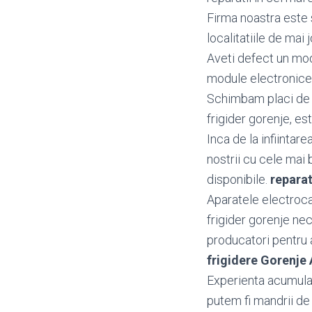
Firma noastra este s
localitatiile de mai j
Aveti defect un mo
module electronice 
Schimbam placi de b
frigider gorenje, est
Inca de la infiintar
nostrii cu cele mai 
disponibile.
reparat
Aparatele electroca
frigider gorenje ne
producatori pentru a 
frigidere Gorenj
Experienta acumulata
putem fi mandrii de 