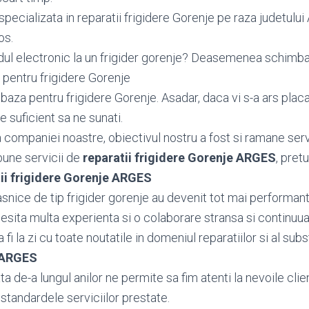
pecializata in reparatii frigidere Gorenje pe raza judetului
os.
dul electronic la un frigider gorenje? Deasemenea schim
pentru frigidere Gorenje
aza pentru frigidere Gorenje. Asadar, daca vi s-a ars placa
e suficient sa ne sunati.
ea companiei noastre, obiectivul nostru a fost si ramane serv
bune servicii de
reparatii frigidere Gorenje ARGES
, pretu
ii frigidere Gorenje ARGES
snice de tip frigider gorenje au devenit tot mai performant
cesita multa experienta si o colaborare stransa si continuua
fi la zi cu toate noutatile in domeniul reparatiilor si al subs
e ARGES
 de-a lungul anilor ne permite sa fim atenti la nevoile client
standardele serviciilor prestate.