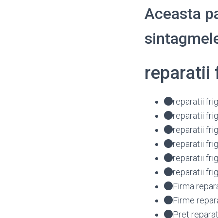
Aceasta pa
sintagmele
reparatii
reparatii fr
reparatii fr
reparatii f
reparatii f
reparatii f
reparatii f
Firma repar
Firme repar
Pret repara