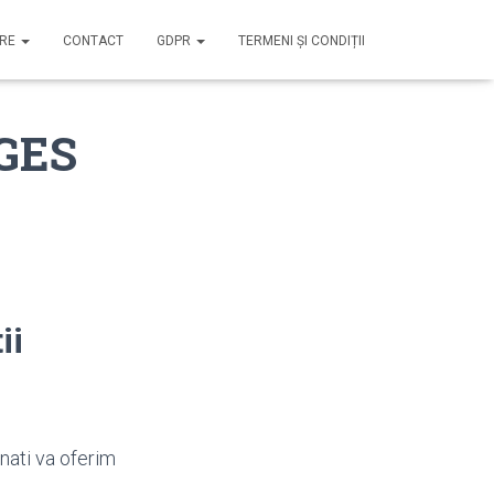
IRE
CONTACT
GDPR
TERMENI ȘI CONDIȚII
RGES
ii
nati va oferim