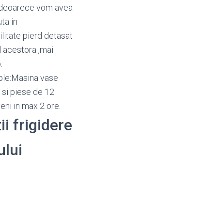
u, deoarece vom avea
ta in
litate pierd detasat
l acestora ,mai
.
mple:Masina vase
 si piese de 12
eni in max 2 ore.
ii frigidere
ului