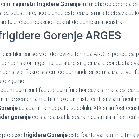
ferim
reparatii frigidere Gorenje
in functie de cererea clie
si cu substitute, acolo unde este cazul si nu afecteaza del
paratului electrocasnic reparat de compania noastra.
 frigidere Gorenje ARGES
clientilor sai servicii de revizie tehnica ARGES periodica 
e condensator frigorific; curatare si igienizare conducta e
ndens; verificare sistem de comanda si semnalizare; verifi
are zgomot
vedem cum sunt facute, cum functioneaza si mai ales, cand
n mic search, am citit un pic din niste carti si v-am facut 
Gorenje
au aparut la inceputul secolului XIX si au fost constr
gider gorenje
ce s-a realizat la scara industriala a fost real
e produse
frigidere Gorenje
este foarte variata. In ultima