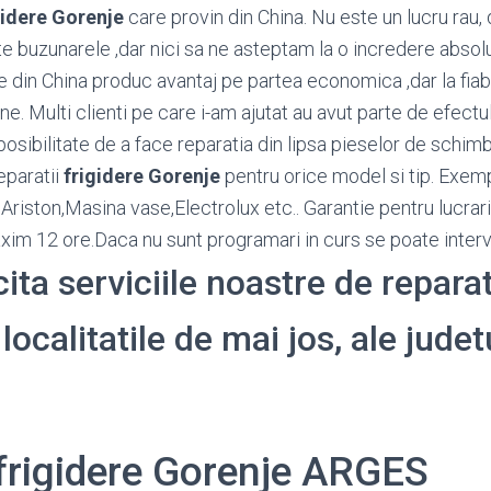
gidere Gorenje
care provin din China. Nu este un lucru ra
e buzunarele ,dar nici sa ne asteptam la o incredere absolu
e din China produc avantaj pe partea economica ,dar la fiabi
e. Multi clienti pe care i-am ajutat au avut parte de efectu
osibilitate de a face reparatia din lipsa pieselor de schimb
eparatii
frigidere Gorenje
pentru orice model si tip. Exe
riston,Masina vase,Electrolux etc.. Garantie pentru lucrari
maxim 12 ore.Daca nu sunt programari in curs se poate interv
cita serviciile noastre de reparat
localitatile de mai jos, ale judet
 frigidere Gorenje ARGES