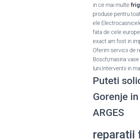
in ce mai multe
fri
produse pentru toat
ele.Electrocasnicel
fata de cele europen
exact am fost in imp
Oferim servicii de r
Bosch,masina vase A
luni.Interventii in 
Puteti soli
Gorenje in 
ARGES
reparatii