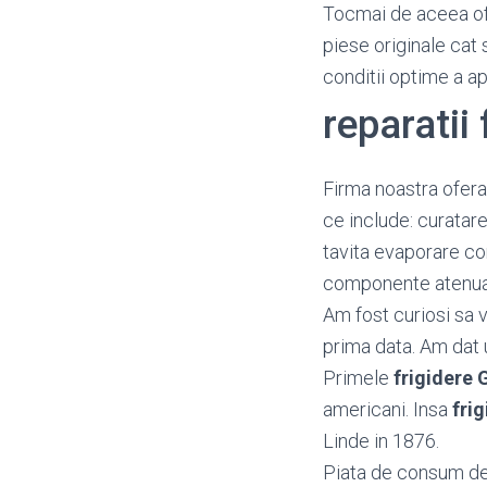
Tocmai de aceea o
piese originale cat 
conditii optime a a
reparatii
Firma noastra ofera 
ce include: curatar
tavita evaporare co
componente atenu
Am fost curiosi sa 
prima data. Am dat u
Primele
frigidere 
americani. Insa
fri
Linde in 1876.
Piata de consum d