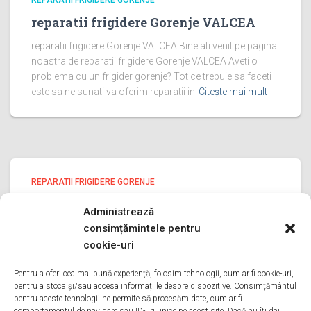
REPARATII FRIGIDERE GORENJE
reparatii frigidere Gorenje VALCEA
reparatii frigidere Gorenje VALCEA Bine ati venit pe pagina
noastra de reparatii frigidere Gorenje VALCEA Aveti o
problema cu un frigider gorenje? Tot ce trebuie sa faceti
este sa ne sunati va oferim reparatii in
Citește mai mult
REPARATII FRIGIDERE GORENJE
reparatii frigidere Gorenje PRAHOVA
Administrează
reparatii frigidere Gorenje PRAHOVA Bine ati venit pe
consimțămintele pentru
pagina noastra de reparatii frigidere Gorenje PRAHOVA
cookie-uri
Aveti o problema cu un frigider gorenje? Tot ce trebuie sa
faceti este sa ne sunati va oferim reparatii in
Pentru a oferi cea mai bună experiență, folosim tehnologii, cum ar fi cookie-uri,
pentru a stoca și/sau accesa informațiile despre dispozitive. Consimțământul
Citește mai mult
pentru aceste tehnologii ne permite să procesăm date, cum ar fi