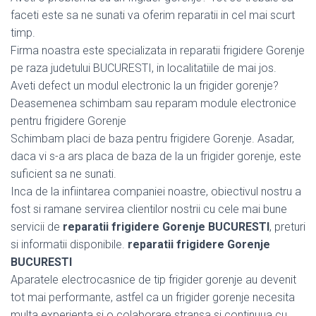
faceti este sa ne sunati va oferim reparatii in cel mai scurt
timp.
Firma noastra este specializata in reparatii frigidere Gorenje
pe raza judetului BUCURESTI, in localitatiile de mai jos.
Aveti defect un modul electronic la un frigider gorenje?
Deasemenea schimbam sau reparam module electronice
pentru frigidere Gorenje
Schimbam placi de baza pentru frigidere Gorenje. Asadar,
daca vi s-a ars placa de baza de la un frigider gorenje, este
suficient sa ne sunati.
Inca de la infiintarea companiei noastre, obiectivul nostru a
fost si ramane servirea clientilor nostrii cu cele mai bune
servicii de
reparatii frigidere Gorenje BUCURESTI
, preturi
si informatii disponibile.
reparatii frigidere Gorenje
BUCURESTI
Aparatele electrocasnice de tip frigider gorenje au devenit
tot mai performante, astfel ca un frigider gorenje necesita
multa experienta si o colaborare stransa si continuua cu