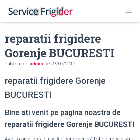
COMUT
reparatii frigidere
Gorenje BUCURESTI
Publicat de
admin
pe
23/07/2017
reparatii frigidere Gorenje
BUCURESTI
Bine ati venit pe pagina noastra de
reparatii frigidere Gorenje BUCURESTI
Aveti o problema cu un frigider gorenje? Tot ce trebuie sa