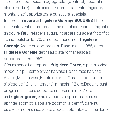
intretinerea periodica a agregatelor (contract); reparatii
placi (module) electronice de comanda pentru frigidere;
montaj placi vaporizatoare cu sudura speciala;
Interventii
reparatii frigidere Gorenje BUCURESTI
: medii:
orice interventie care presupune deschidere circuit frigorific
(inlocuire filtru, refacere suduri, incarcare cu agent frigorific)
La inceputul anilor 70, a inceput fabricarea
frigidere
Gorenje
Arctic cu compressor. Pana in anul 1985, aceste
frigidere Gorenje
detineau piata romaneasca si
acopereau peste 95%.
Oferim servicii de reparatii
frigidere Gorenje
pentru orice
model si tip. Exemple:Masina vase Bosch,masina vase
Ariston,Masina vase,Electrolux etc.. Garantie pentru lucrari
si piese de 12 luni.Interventii in maxim 12 ore.Daca nu sunt
programari in curs se poate interveni in max 2 ore.
un
frigider gorenje
nu evacueaza apa-masina nu se
aprinde-zgomot la spalare-zgomot la centrifugare-nu
dizolva sarea-nu incalzeste apa-usa blocata-rufe murdare-