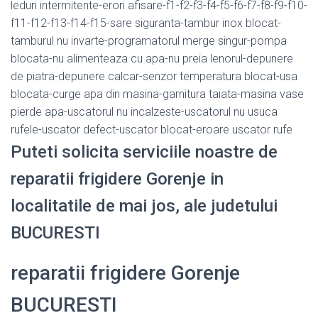
leduri intermitente-erori afisare-f1-f2-f3-f4-f5-f6-f7-f8-f9-f10-
f11-f12-f13-f14-f15-sare siguranta-tambur inox blocat-
tamburul nu invarte-programatorul merge singur-pompa
blocata-nu alimenteaza cu apa-nu preia lenorul-depunere
de piatra-depunere calcar-senzor temperatura blocat-usa
blocata-curge apa din masina-garnitura taiata-masina vase
pierde apa-uscatorul nu incalzeste-uscatorul nu usuca
rufele-uscator defect-uscator blocat-eroare uscator rufe
Puteti solicita serviciile noastre de
reparatii frigidere Gorenje in
localitatile de mai jos, ale judetului
BUCURESTI
reparatii frigidere Gorenje
BUCURESTI