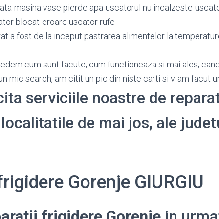
iata-masina vase pierde apa-uscatorul nu incalzeste-uscato
tor blocat-eroare uscator rufe
at a fost de la inceput pastrarea alimentelor la temperatu
vedem cum sunt facute, cum functioneaza si mai ales, cand
n mic search, am citit un pic din niste carti si v-am facut 
cita serviciile noastre de reparat
localitatile de mai jos, ale judet
 frigidere Gorenje GIURGIU
aratii frigidere Gorenje
in urma