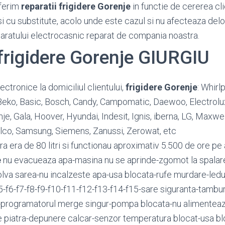
ferim
reparatii frigidere Gorenje
in functie de cererea clie
si cu substitute, acolo unde este cazul si nu afecteaza del
paratului electrocasnic reparat de compania noastra.
 frigidere Gorenje GIURGIU
ctronice la domiciliul clientului,
frigidere Gorenje
: Whirl
, Beko, Basic, Bosch, Candy, Campomatic, Daewoo, Electrolux,
nje, Gala, Hoover, Hyundai, Indesit, Ignis, iberna, LG, Maxwel
hilco, Samsung, Siemens, Zanussi, Zerowat, etc
 era de 80 litri si functionau aproximativ 5.500 de ore pe 
e
nu evacueaza apa-masina nu se aprinde-zgomot la spalar
olva sarea-nu incalzeste apa-usa blocata-rufe murdare-ledur
f5-f6-f7-f8-f9-f10-f11-f12-f13-f14-f15-sare siguranta-tambur
e-programatorul merge singur-pompa blocata-nu alimenteaz
e piatra-depunere calcar-senzor temperatura blocat-usa bl