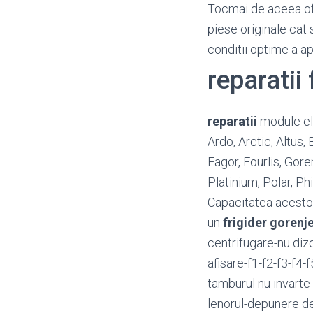
Tocmai de aceea o
piese originale cat 
conditii optime a a
reparatii
reparatii
module ele
Ardo, Arctic, Altus
Fagor, Fourlis, Gore
Platinium, Polar, P
Capacitatea acestora
un
frigider gorenj
centrifugare-nu diz
afisare-f1-f2-f3-f4-
tamburul nu invart
lenorul-depunere d