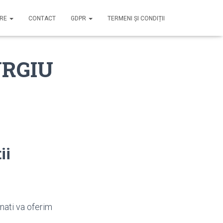
IRE
CONTACT
GDPR
TERMENI ȘI CONDIȚII
IURGIU
ii
nati va oferim