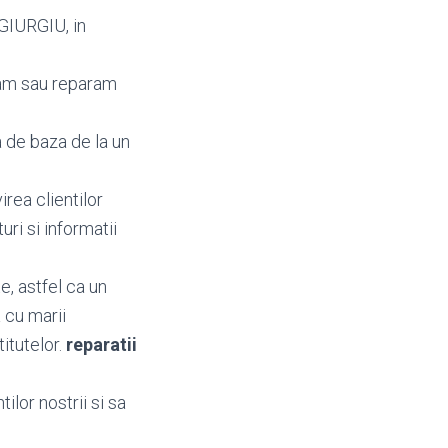
 GIURGIU, in
bam sau reparam
 de baza de la un
irea clientilor
turi si informatii
e, astfel ca un
 cu marii
titutelor.
reparatii
ilor nostrii si sa