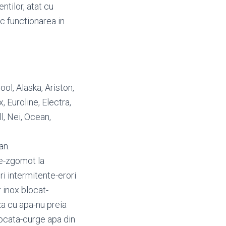
ntilor, atat cu
oc functionarea in
pool, Alaska, Ariston,
 Euroline, Electra,
l, Nei, Ocean,
an.
e-zgomot la
i intermitente-erori
 inox blocat-
a cu apa-nu preia
ocata-curge apa din