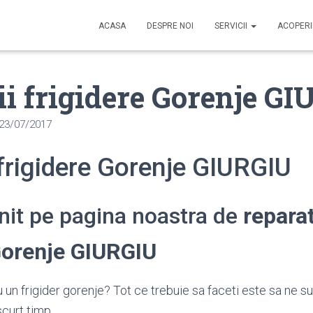
ACASA
DESPRE NOI
SERVICII
ACOPER
ii frigidere Gorenje G
23/07/2017
 frigidere Gorenje GIURGIU
enit pe pagina noastra de
reparat
Gorenje GIURGIU
 un frigider gorenje? Tot ce trebuie sa faceti este sa ne su
scurt timp.