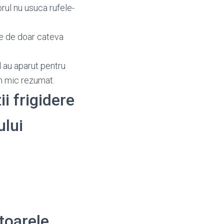
rul nu usuca rufele-
re de doar cateva
 au aparut pentru
un mic rezumat.
ii frigidere
ului
toarele