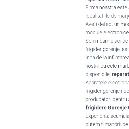
Firma noastra este s
localitatiile de mai j
Aveti defect un mo
module electronice 
Schimbam placi de b
frigider gorenje, est
Inca de la infiintar
nostrii cu cele mai 
disponibile.
reparat
Aparatele electroca
frigider gorenje ne
producatori pentru a 
frigidere Gorenje
Experienta acumulata
putem fi mandrii de 