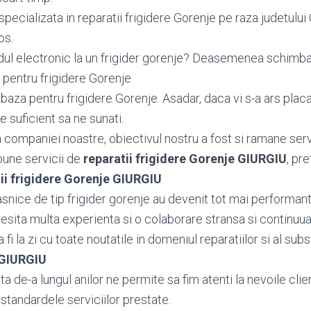
pecializata in reparatii frigidere Gorenje pe raza judetului
os.
dul electronic la un frigider gorenje? Deasemenea schim
pentru frigidere Gorenje
aza pentru frigidere Gorenje. Asadar, daca vi s-a ars placa
e suficient sa ne sunati.
ea companiei noastre, obiectivul nostru a fost si ramane serv
bune servicii de
reparatii frigidere Gorenje GIURGIU
, pre
ii frigidere Gorenje GIURGIU
snice de tip frigider gorenje au devenit tot mai performant
cesita multa experienta si o colaborare stransa si continuua
fi la zi cu toate noutatile in domeniul reparatiilor si al subs
 GIURGIU
 de-a lungul anilor ne permite sa fim atenti la nevoile client
standardele serviciilor prestate.