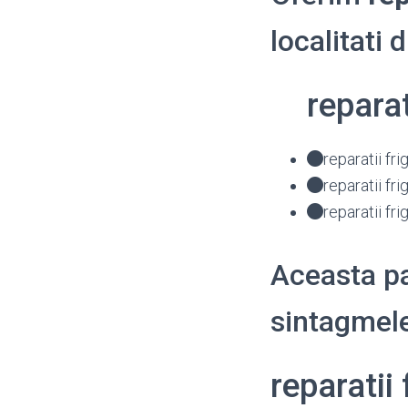
localitati 
repara
reparatii fr
reparatii fr
reparatii fr
Aceasta pa
sintagmele
reparatii