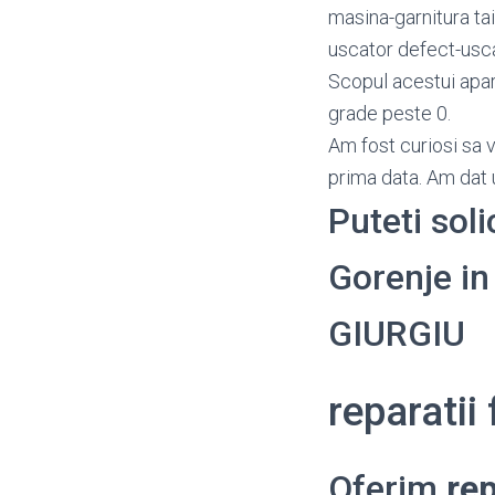
masina-garnitura ta
uscator defect-usca
Scopul acestui apar
grade peste 0.
Am fost curiosi sa 
prima data. Am dat u
Puteti soli
Gorenje in 
GIURGIU
reparatii
Oferim
rep