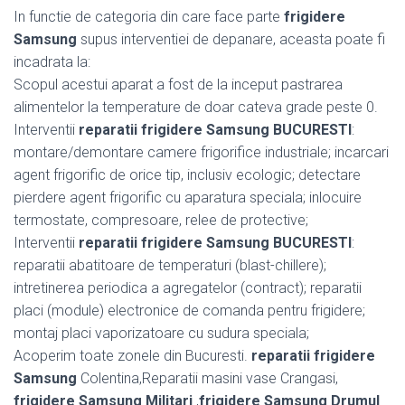
In functie de categoria din care face parte
frigidere
Samsung
supus interventiei de depanare, aceasta poate fi
incadrata la:
Scopul acestui aparat a fost de la inceput pastrarea
alimentelor la temperature de doar cateva grade peste 0.
Interventii
reparatii frigidere Samsung BUCURESTI
:
montare/demontare camere frigorifice industriale; incarcari
agent frigorific de orice tip, inclusiv ecologic; detectare
pierdere agent frigorific cu aparatura speciala; inlocuire
termostate, compresoare, relee de protective;
Interventii
reparatii frigidere Samsung BUCURESTI
:
reparatii abatitoare de temperaturi (blast-chillere);
intretinerea periodica a agregatelor (contract); reparatii
placi (module) electronice de comanda pentru frigidere;
montaj placi vaporizatoare cu sudura speciala;
Acoperim toate zonele din Bucuresti.
reparatii frigidere
Samsung
Colentina,Reparatii masini vase Crangasi,
frigidere Samsung Militari
,
frigidere Samsung Drumul