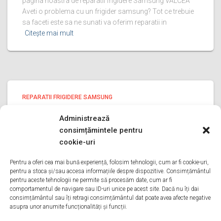
pagina noastra de reparatii frigidere Samsung VALCEA
Aveti o problema cu un frigider samsung? Tot ce trebuie
sa faceti este sa ne sunati va oferim reparatii in
Citește mai mult
REPARATII FRIGIDERE SAMSUNG
reparatii frigidere Samsung PRAHOVA
Administrează
reparatii frigidere Samsung PRAHOVA Bine ati venit pe
consimțămintele pentru
pagina noastra de reparatii frigidere Samsung PRAHOVA
cookie-uri
Aveti o problema cu un frigider samsung? Tot ce trebuie
sa faceti este sa ne sunati va oferim reparatii in
Pentru a oferi cea mai bună experiență, folosim tehnologii, cum ar fi cookie-uri,
pentru a stoca și/sau accesa informațiile despre dispozitive. Consimțământul
Citește mai mult
pentru aceste tehnologii ne permite să procesăm date, cum ar fi
comportamentul de navigare sau ID-uri unice pe acest site. Dacă nu îți dai
consimțământul sau îți retragi consimțământul dat poate avea afecte negative
asupra unor anumite funcționalități și funcții.