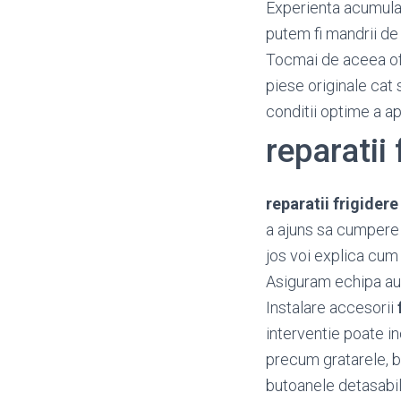
Experienta acumulata
putem fi mandrii de 
Tocmai de aceea o
piese originale cat 
conditii optime a a
reparati
reparatii frigide
a ajuns sa cumpere 
jos voi explica cum 
Asiguram echipa aut
Instalare accesorii
interventie poate i
precum gratarele, bal
butoanele detasabil