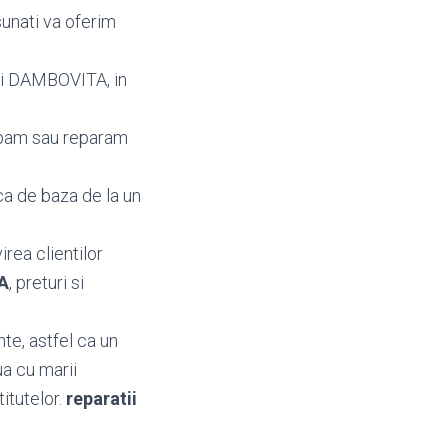
sunati va oferim
lui DAMBOVITA, in
mbam sau reparam
ca de baza de la un
irea clientilor
A
, preturi si
te, astfel ca un
ua cu marii
titutelor.
reparatii