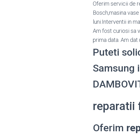
Oferim servicii de r
Bosch,masina vase A
luni.Interventii in 
Am fost curiosi sa 
prima data. Am dat u
Puteti soli
Samsung in 
DAMBOVI
reparati
Oferim
re