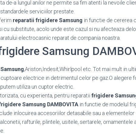
 de-a lungul anilor ne permite sa fim atenti la nevoile client
standardele serviciilor prestate.
ferim
reparatii frigidere Samsung
in functie de cererea cl
si cu substitute, acolo unde este cazul si nu afecteaza del
paratului electrocasnic reparat de compania noastra.
i frigidere Samsung DAMBO
re Samsung
,Ariston,Indesit,Whirlpool etc. Tot mai mult in u
cuptoare electrice in detrimentul celor pe gaz.O alegere 
putem utiliza un cuptor electric.
orizata, cu experienta, pentru reparatii
frigidere Samsun
frigidere Samsung DAMBOVITA
in functie de modelul fri
nclude inlocuirea accesoriilor detasabile sau a elementelor
conetii, rafturile, plintele, usitele, sertarele, ornamentele a
e.