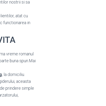
ilor nostrii si sa
ientilor, atat cu
oc functionarea in
VITA
ltima vreme romanul
foarte buna spun.Mai
g
, la domiciliu.
giderului, aceasta
 de prindere simple
rzatorului,