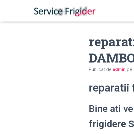
reparat
DAMBO
Publicat de
admin
pe
reparati
Bine ati v
frigider