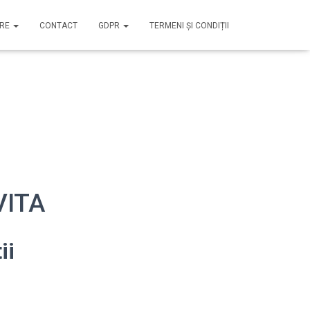
IRE
CONTACT
GDPR
TERMENI ȘI CONDIȚII
VITA
ii