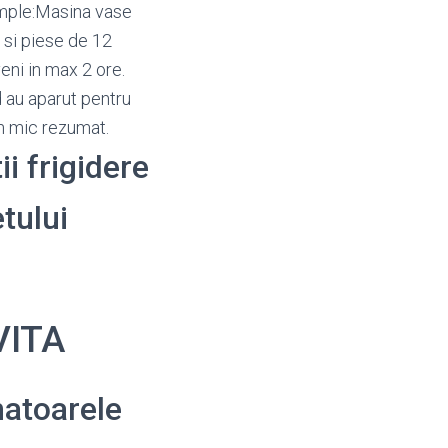
emple:Masina vase
 si piese de 12
eni in max 2 ore.
 au aparut pentru
un mic rezumat.
ii frigidere
tului
VITA
atoarele