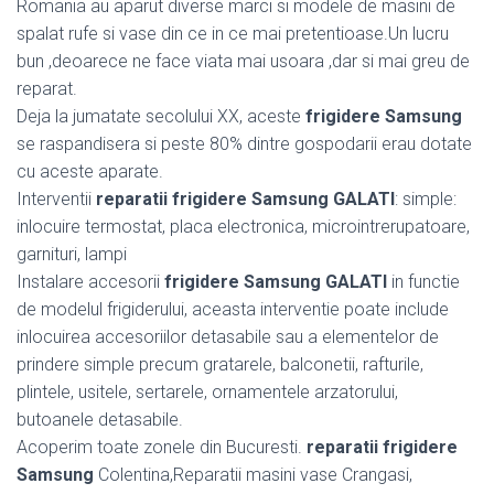
Romania au aparut diverse marci si modele de masini de
spalat rufe si vase din ce in ce mai pretentioase.Un lucru
bun ,deoarece ne face viata mai usoara ,dar si mai greu de
reparat.
Deja la jumatate secolului XX, aceste
frigidere Samsung
se raspandisera si peste 80% dintre gospodarii erau dotate
cu aceste aparate.
Interventii
reparatii frigidere Samsung GALATI
: simple:
inlocuire termostat, placa electronica, microintrerupatoare,
garnituri, lampi
Instalare accesorii
frigidere Samsung GALATI
in functie
de modelul frigiderului, aceasta interventie poate include
inlocuirea accesoriilor detasabile sau a elementelor de
prindere simple precum gratarele, balconetii, rafturile,
plintele, usitele, sertarele, ornamentele arzatorului,
butoanele detasabile.
Acoperim toate zonele din Bucuresti.
reparatii frigidere
Samsung
Colentina,Reparatii masini vase Crangasi,