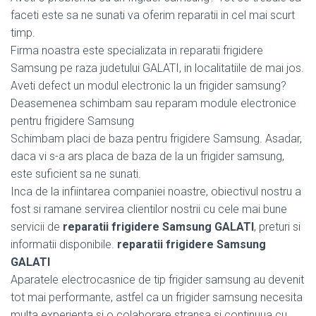
faceti este sa ne sunati va oferim reparatii in cel mai scurt
timp.
Firma noastra este specializata in reparatii frigidere
Samsung pe raza judetului GALATI, in localitatiile de mai jos.
Aveti defect un modul electronic la un frigider samsung?
Deasemenea schimbam sau reparam module electronice
pentru frigidere Samsung
Schimbam placi de baza pentru frigidere Samsung. Asadar,
daca vi s-a ars placa de baza de la un frigider samsung,
este suficient sa ne sunati.
Inca de la infiintarea companiei noastre, obiectivul nostru a
fost si ramane servirea clientilor nostrii cu cele mai bune
servicii de
reparatii frigidere Samsung GALATI
, preturi si
informatii disponibile.
reparatii frigidere Samsung
GALATI
Aparatele electrocasnice de tip frigider samsung au devenit
tot mai performante, astfel ca un frigider samsung necesita
multa experienta si o colaborare stransa si continuua cu