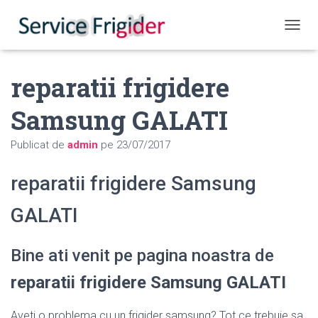
COMUT
reparatii frigidere
Samsung GALATI
Publicat de
admin
pe
23/07/2017
reparatii frigidere Samsung
GALATI
Bine ati venit pe pagina noastra de
reparatii frigidere Samsung GALATI
Aveti o problema cu un frigider samsung? Tot ce trebuie sa