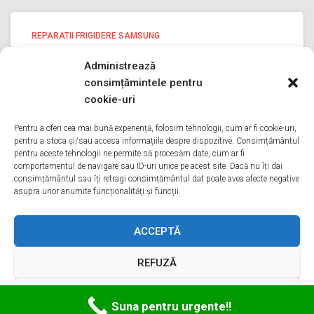
REPARATII FRIGIDERE SAMSUNG
reparatii frigidere Samsung PRAHOVA
Administrează
reparatii frigidere Samsung PRAHOVA Bine ati venit pe
consimțămintele pentru
pagina noastra de reparatii frigidere Samsung PRAHOVA
cookie-uri
Aveti o problema cu un frigider samsung? Tot ce trebuie
sa faceti este sa ne sunati va oferim reparatii in
Pentru a oferi cea mai bună experiență, folosim tehnologii, cum ar fi cookie-uri,
pentru a stoca și/sau accesa informațiile despre dispozitive. Consimțământul
Citește mai mult
pentru aceste tehnologii ne permite să procesăm date, cum ar fi
comportamentul de navigare sau ID-uri unice pe acest site. Dacă nu îți dai
consimțământul sau îți retragi consimțământul dat poate avea afecte negative
asupra unor anumite funcționalități și funcții.
ACASA
DESPRE NOI
SERVICII
ACOPERIRE
ACCEPTĂ
REFUZĂ
CONTACT
GDPR
TERMENI ȘI CONDIȚII
VEZI PREFERINȚELE
Hestia | Proiectată de
ThemeIsle
Suna pentru urgente!!