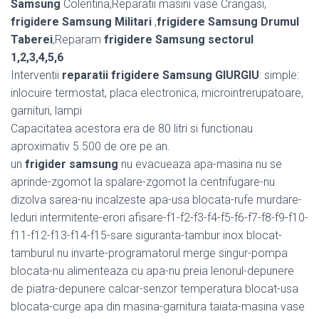
Samsung
Colentina,Reparatii masini vase Crangasi,
frigidere Samsung Militari
,
frigidere Samsung Drumul
Taberei
,Reparam
frigidere Samsung sectorul
1,2,3,4,5,6
Interventii
reparatii frigidere Samsung GIURGIU
: simple:
inlocuire termostat, placa electronica, microintrerupatoare,
garnituri, lampi
Capacitatea acestora era de 80 litri si functionau
aproximativ 5.500 de ore pe an.
un
frigider samsung
nu evacueaza apa-masina nu se
aprinde-zgomot la spalare-zgomot la centrifugare-nu
dizolva sarea-nu incalzeste apa-usa blocata-rufe murdare-
leduri intermitente-erori afisare-f1-f2-f3-f4-f5-f6-f7-f8-f9-f10-
f11-f12-f13-f14-f15-sare siguranta-tambur inox blocat-
tamburul nu invarte-programatorul merge singur-pompa
blocata-nu alimenteaza cu apa-nu preia lenorul-depunere
de piatra-depunere calcar-senzor temperatura blocat-usa
blocata-curge apa din masina-garnitura taiata-masina vase