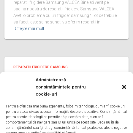
reparatii frigidere Samsung VALCEA Bine ati venit pe
pagina noastra de reparatii frigidere Samsung VALCEA
Aveti o problema cu un frigider samsung? Tot ce trebuie
sa faceti este sa ne sunati va oferim reparatii in
Citește mai mult
REPARATII FRIGIDERE SAMSUNG
reparatii frigidere Samsung PRAHOVA
Administrează
reparatii frigidere Samsung PRAHOVA Bine ati venit pe
consimțămintele pentru
pagina noastra de reparatii frigidere Samsung PRAHOVA
cookie-uri
Aveti o problema cu un frigider samsung? Tot ce trebuie
sa faceti este sa ne sunati va oferim reparatii in
Pentru a oferi cea mai bună experiență, folosim tehnologii, cum ar fi cookie-uri,
pentru a stoca și/sau accesa informațiile despre dispozitive. Consimțământul
Citește mai mult
pentru aceste tehnologii ne permite să procesăm date, cum ar fi
comportamentul de navigare sau ID-uri unice pe acest site. Dacă nu îți dai
consimțământul sau îți retragi consimțământul dat poate avea afecte negative