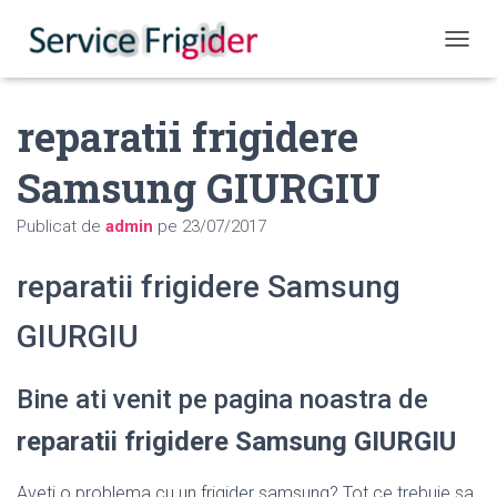
COMUT
reparatii frigidere
Samsung GIURGIU
Publicat de
admin
pe
23/07/2017
reparatii frigidere Samsung
GIURGIU
Bine ati venit pe pagina noastra de
reparatii frigidere Samsung GIURGIU
Aveti o problema cu un frigider samsung? Tot ce trebuie sa