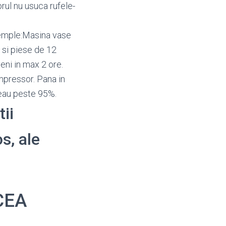
rul nu usuca rufele-
xemple:Masina vase
 si piese de 12
eni in max 2 ore.
pressor. Pana in
eau peste 95%.
tii
os, ale
NCEA