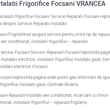
stalatii Frigorifice Focsani VRANCEA
stalatii frigorifice Focsani
. Service Reparatii Focsani repr
ii despre Service Reparatii Instalatii
sani
Frigotehnist asigura service pentru orice tip de
repara
 aer conditionat,
instalatii frigorifice
–
reparatii
rancea,
Focsani
Service
Reparatii Focsani
reprezinta pagi
 Instalatii electrice,
Instalatii frigorifice
, Instalatii gaze, Ce
stalatii electrice
Focsani
.
Focsani
reprezinta pagina unde puteti gasi informatii de spala
frigorifice
, Instalatii gaze, Centrale-Boilere,
sani
Reparatii
instalatii aer conditionat, incarcare cu freo
itionat,
instalatii frigorifice
–
reparatii
frigidere,