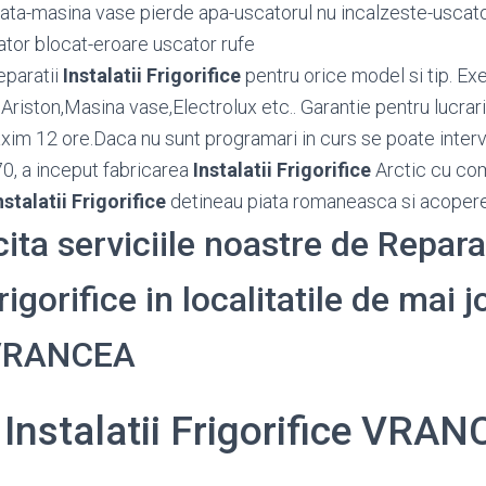
iata-masina vase pierde apa-uscatorul nu incalzeste-uscato
tor blocat-eroare uscator rufe
eparatii
Instalatii Frigorifice
pentru orice model si tip. E
riston,Masina vase,Electrolux etc.. Garantie pentru lucrari
maxim 12 ore.Daca nu sunt programari in curs se poate interv
70, a inceput fabricarea
Instalatii Frigorifice
Arctic cu com
nstalatii Frigorifice
detineau piata romaneasca si acoper
cita serviciile noastre de Repara
rigorifice in localitatile de mai j
 VRANCEA
 Instalatii Frigorifice VRA