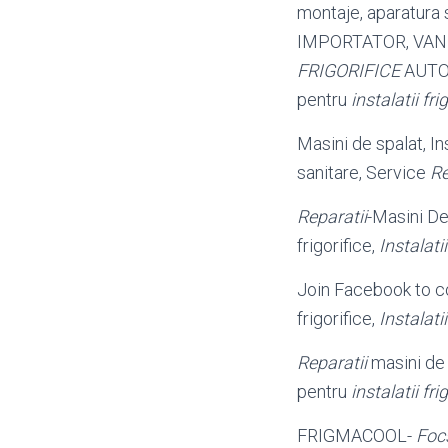
montaje, aparatura 
IMPORTATOR, VANZ
FRIGORIFICE
AUTO d
pentru
instalatii fri
Masini de spalat, Ins
sanitare, Service
Re
Reparatii
-Masini D
frigorifice,
Instalatii
Join Facebook to c
frigorifice,
Instalatii
Reparatii
masini de
pentru
instalatii fri
FRIGMACOOL-
Foc