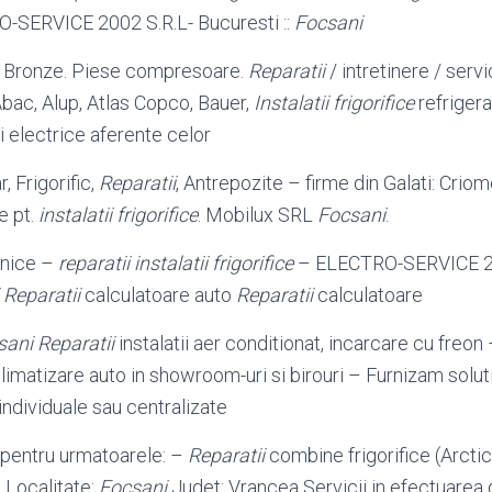
O-SERVICE 2002 S.R.L- Bucuresti ::
Focsani
 Bronze. Piese compresoare.
Reparatii
/ intretinere / ser
Abac, Alup, Atlas Copco, Bauer,
Instalatii frigorifice
refrigera
ii electrice aferente celor
r, Frigorific,
Reparatii
, Antrepozite – firme din Galati: Crio
e pt.
instalatii frigorifice
. Mobilux SRL
Focsani
.
znice –
reparatii instalatii frigorifice
– ELECTRO-SERVICE 20
 Reparatii
calculatoare auto
Reparatii
calculatoare
sani
Reparatii
instalatii aer conditionat, incarcare cu freon
 climatizare auto in showroom-uri si birouri – Furnizam solu
individuale sau centralizate
pentru urmatoarele: –
Reparatii
combine frigorifice (Arctic,
. Localitate:
Focsani
Judet: Vrancea Servicii in efectuarea