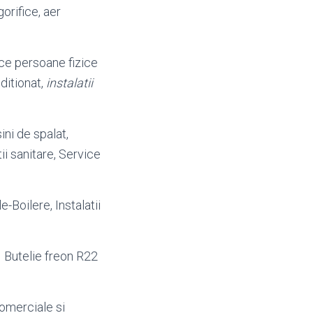
gorifice, aer
fice persoane fizice
ditionat,
instalatii
ni de spalat,
tii sanitare, Service
le
-Boilere, Instalatii
 Butelie freon R22
omerciale si