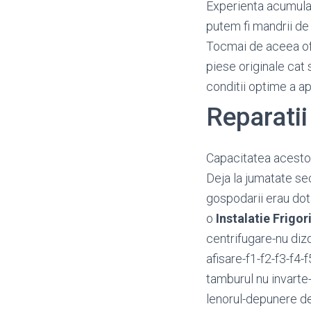
Experienta acumulata
putem fi mandrii de 
Tocmai de aceea o
piese originale cat 
conditii optime a a
Reparatii
Capacitatea acestora
Deja la jumatate se
gospodarii erau dot
o
Instalatie Frigor
centrifugare-nu diz
afisare-f1-f2-f3-f4-
tamburul nu invart
lenorul-depunere d