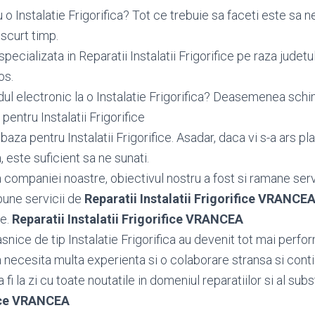
o Instalatie Frigorifica? Tot ce trebuie sa faceti este sa n
scurt timp.
pecializata in Reparatii Instalatii Frigorifice pe raza judet
os.
dul electronic la o Instalatie Frigorifica? Deasemenea sc
entru Instalatii Frigorifice
za pentru Instalatii Frigorifice. Asadar, daca vi s-a ars pl
a, este suficient sa ne sunati.
ea companiei noastre, obiectivul nostru a fost si ramane serv
bune servicii de
Reparatii Instalatii Frigorifice VRANCE
le.
Reparatii Instalatii Frigorifice VRANCEA
nice de tip Instalatie Frigorifica au devenit tot mai perfor
ca necesita multa experienta si o colaborare stransa si cont
fi la zi cu toate noutatile in domeniul reparatiilor si al subs
fice VRANCEA