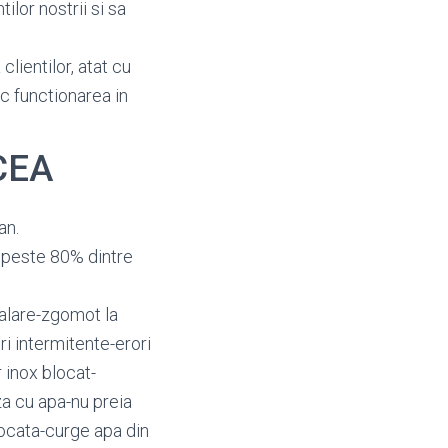
ilor nostrii si sa
clientilor, atat cu
oc functionarea in
NCEA
an.
 peste 80% dintre
alare-zgomot la
i intermitente-erori
 inox blocat-
a cu apa-nu preia
ocata-curge apa din