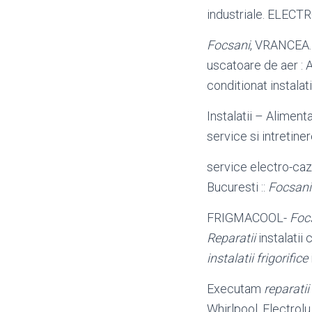
industriale. ELECTR
Focsani
, VRANCEA.
uscatoare de aer : 
conditionat instalat
Instalatii – Alimenta
service si intretiner
service electro-ca
Bucuresti ::
Focsani
FRIGMACOOL-
Foc
Reparatii
instalatii
instalatii frigorifice
Executam
reparatii
Whirlpool, Electrolu