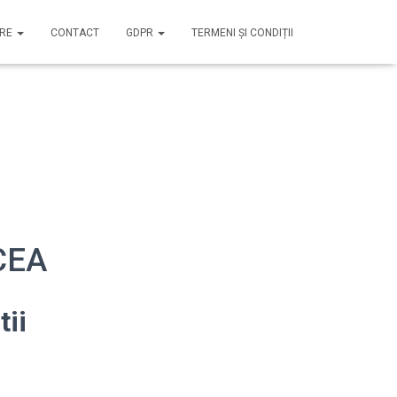
IRE
CONTACT
GDPR
TERMENI ȘI CONDIȚII
NCEA
tii