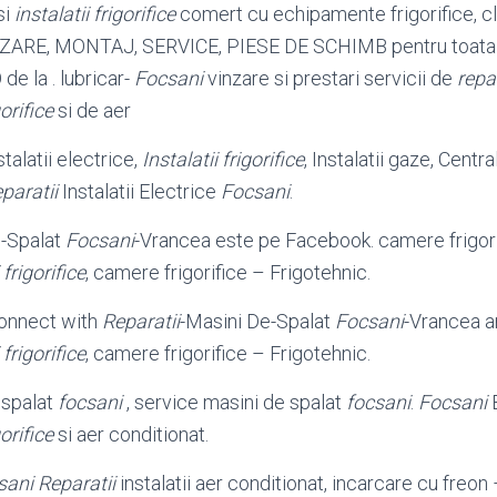
si
instalatii frigorifice
comert cu echipamente frigorifice, c
ARE, MONTAJ, SERVICE, PIESE DE SCHIMB pentru toat
e la . lubricar-
Focsani
vinzare si prestari servicii de
repa
gorifice
si de aer
talatii electrice,
Instalatii frigorifice
, Instalatii gaze, Centra
paratii
Instalatii Electrice
Focsani
.
e-Spalat
Focsani
-Vrancea este pe Facebook. camere frigor
 frigorifice
, camere frigorifice – Frigotehnic.
onnect with
Reparatii
-Masini De-Spalat
Focsani
-Vrancea 
 frigorifice
, camere frigorifice – Frigotehnic.
 spalat
focsani
, service masini de spalat
focsani
.
Focsani
B
gorifice
si aer conditionat.
sani
Reparatii
instalatii aer conditionat, incarcare cu freon