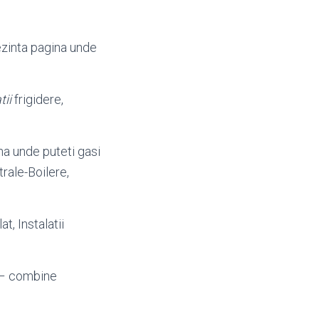
ezinta pagina unde
tii
frigidere,
na unde puteti gasi
ntrale-Boilere,
t, Instalatii
n – combine