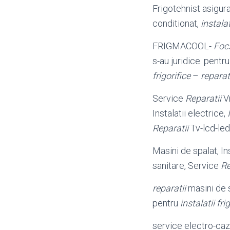
Frigotehnist asigur
conditionat,
instalat
FRIGMACOOL-
Foc
s-au juridice. pentr
frigorifice
–
reparat
Service
Reparatii
Vr
Instalatii electrice,
Reparatii
Tv-lcd-le
Masini de spalat, Ins
sanitare, Service
Re
reparatii
masini de 
pentru
instalatii fri
service electro-ca