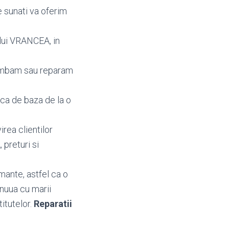
e sunati va oferim
ului VRANCEA, in
himbam sau reparam
aca de baza de la o
irea clientilor
A
, preturi si
mante, astfel ca o
inuua cu marii
titutelor.
Reparatii