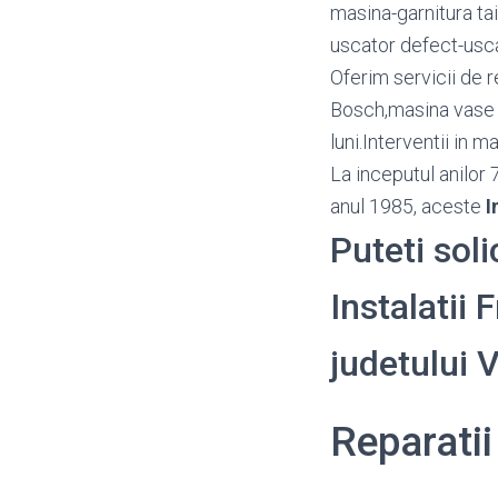
masina-garnitura ta
uscator defect-usca
Oferim servicii de r
Bosch,masina vase A
luni.Interventii in 
La inceputul anilor 
anul 1985, aceste
I
Puteti soli
Instalatii F
judetului
Reparatii