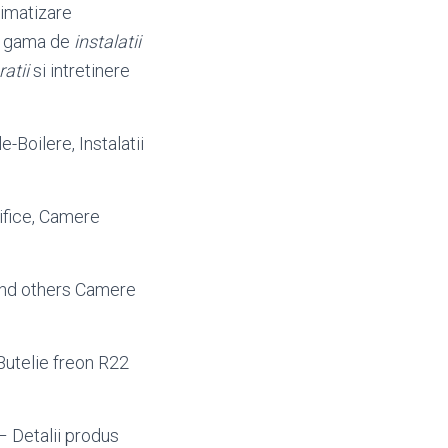
limatizare
a gama de
instalatii
ratii
si intretinere
le
-Boilere, Instalatii
ifice, Camere
and others Camere
utelie freon R22
 – Detalii produs