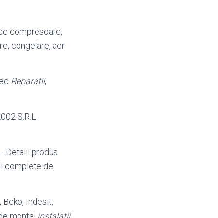
vice compresoare,
re, congelare, aer
mec
Reparatii
,
02 S.R.L-
 – Detalii produs
tii complete de:
 Beko, Indesit,
 de montaj
instalatii