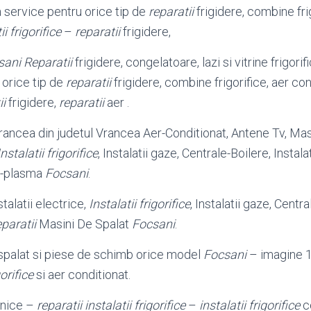
a service pentru orice tip de
reparatii
frigidere
, combine fri
ii frigorifice
–
reparatii
frigidere,
sani
Reparatii
frigidere, congelatoare, lazi si vitrine frigori
u orice tip de
reparatii
frigidere, combine frigorifice, aer con
ii
frigidere,
reparatii
aer .
ancea din judetul Vrancea Aer-Conditionat, Antene Tv, Masi
Instalatii frigorifice
, Instalatii gaze, Centrale-
Boilere, Instala
d-plasma
Focsani
.
talatii electrice,
Instalatii frigorifice
, Instalatii gaze, Centra
paratii
Masini De Spalat
Focsani
.
spalat si piese de schimb orice model
Focsani
– imagine 1
gorifice
si aer conditionat.
znice –
reparatii instalatii frigorifice
–
instalatii frigorifice
c