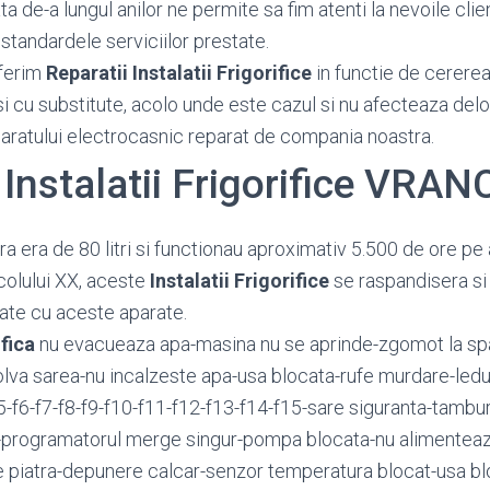
 de-a lungul anilor ne permite sa fim atenti la nevoile client
standardele serviciilor prestate.
ferim
Reparatii Instalatii Frigorifice
in functie de cererea 
si cu substitute, acolo unde este cazul si nu afecteaza del
paratului electrocasnic reparat de compania noastra.
 Instalatii Frigorifice VRA
 era de 80 litri si functionau aproximativ 5.500 de ore pe 
colului XX, aceste
Instalatii Frigorifice
se raspandisera si
ate cu aceste aparate.
ifica
nu evacueaza apa-masina nu se aprinde-zgomot la sp
olva sarea-nu incalzeste apa-usa blocata-rufe murdare-ledur
f5-f6-f7-f8-f9-f10-f11-f12-f13-f14-f15-sare siguranta-tambur
e-programatorul merge singur-pompa blocata-nu alimenteaz
e piatra-depunere calcar-senzor temperatura blocat-usa bl