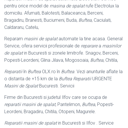
pentru orice model de
masina de spalat
rufe Electrolux la
domiciliu. Afumati, Balotesti, Balaceanca, Berceni,
Bragadiru, Branesti, Buciumeni, Buda,
Buftea
, Caciulati,
Caldararu, Catelu,
Reparam
masini de spalat
automate la tine acasa. General
Service, ofera servicii profesionale de
reparare
a
masinilor
de spalat
in Bucuresti si zonele limitrofe. Snagov, Berceni,
Popesti-Leordeni, Glina Jilava, Mogosoaia,
Buftea
, Chitila,
Reparatii
în
Buftea
OLX.ro în
Buftea
. Vezi anunturile aflate la
o distanta de +15 km de la
Buftea
Reparatii
URGENTE
Masini de Spalat
Bucuresti. Servicii
Firme din Bucuresti si judetul Ilfov care se ocupa de
reparatii masini de spalat
, Pantelimon,
Buftea
, Popesti-
Leordeni, Bragadiru, Chitila, Otopeni, Magurele.
Reparatii masini de spalat
in Bucuresti si Ilfov . Service