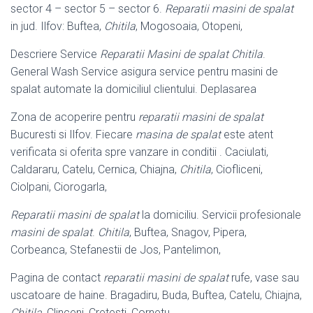
sector 4 – sector 5 – sector 6.
Reparatii masini de spalat
in jud. Ilfov: Buftea,
Chitila
, Mogosoaia, Otopeni,
Descriere Service
Reparatii Masini de spalat Chitila
.
General Wash Service asigura service pentru masini de
spalat automate la domiciliul clientului. Deplasarea
Zona de acoperire pentru
reparatii masini de spalat
Bucuresti si Ilfov. Fiecare
masina de spalat
este atent
verificata si oferita spre vanzare in conditii . Caciulati,
Caldararu, Catelu, Cernica, Chiajna,
Chitila
, Ciofliceni,
Ciolpani, Ciorogarla,
Reparatii masini de spalat
la domiciliu. Servicii profesionale
masini de spalat
.
Chitila
, Buftea, Snagov, Pipera,
Corbeanca, Stefanestii de Jos, Pantelimon,
Pagina de contact
reparatii masini de spalat
rufe, vase sau
uscatoare de haine. Bragadiru, Buda, Buftea, Catelu, Chiajna,
Chitila
, Clinceni, Cretesti, Cornetu,