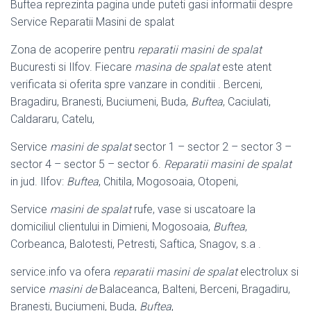
Buftea reprezinta pagina unde puteti gasi informatii despre
Service Reparatii Masini de spalat
Zona de acoperire pentru
reparatii masini de spalat
Bucuresti si Ilfov. Fiecare
masina de spalat
este atent
verificata si oferita spre vanzare in conditii . Berceni
,
Bragadiru, Branesti, Buciumeni, Buda,
Buftea
, Caciulati,
Caldararu, Catelu,
Service
masini de spalat
sector 1 – sector 2 – sector 3 –
sector 4 – sector 5 – sector 6.
Reparatii masini de spalat
in jud. Ilfov:
Buftea
, Chitila, Mogosoaia, Otopeni,
Service
masini de spalat
rufe, vase si uscatoare la
domiciliul clientului in Dimieni, Mogosoaia,
Buftea
,
Corbeanca, Balotesti, Petresti, Saftica, Snagov, s.a .
service.info va ofera
reparatii masini de spalat
electrolux si
service
masini de
Balaceanca, Balteni, Berceni, Bragadiru,
Branesti, Buciumeni, Buda,
Buftea
,