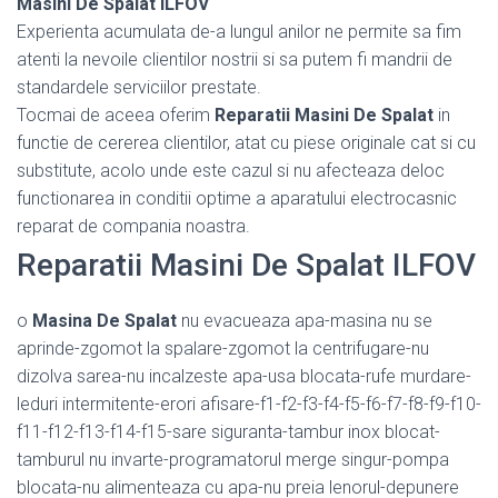
Masini De Spalat ILFOV
Experienta acumulata de-a lungul anilor ne permite sa fim
atenti la nevoile clientilor nostrii si sa putem fi mandrii de
standardele serviciilor prestate.
Tocmai de aceea oferim
Reparatii Masini De Spalat
in
functie de cererea clientilor, atat cu piese originale cat si cu
substitute, acolo unde este cazul si nu afecteaza deloc
functionarea in conditii optime a aparatului electrocasnic
reparat de compania noastra.
Reparatii Masini De Spalat ILFOV
o
Masina De Spalat
nu evacueaza apa-masina nu se
aprinde-zgomot la spalare-zgomot la centrifugare-nu
dizolva sarea-nu incalzeste apa-usa blocata-rufe murdare-
leduri intermitente-erori afisare-f1-f2-f3-f4-f5-f6-f7-f8-f9-f10-
f11-f12-f13-f14-f15-sare siguranta-tambur inox blocat-
tamburul nu invarte-programatorul merge singur-pompa
blocata-nu alimenteaza cu apa-nu preia lenorul-depunere