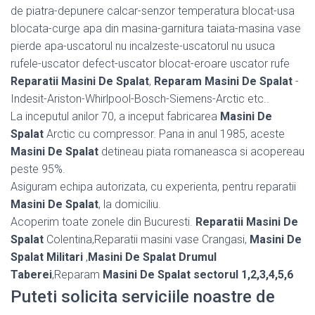
de piatra-depunere calcar-senzor temperatura blocat-usa
blocata-curge apa din masina-garnitura taiata-masina vase
pierde apa-uscatorul nu incalzeste-uscatorul nu usuca
rufele-uscator defect-uscator blocat-eroare uscator rufe
Reparatii Masini De Spalat
,
Reparam Masini De Spalat
-
Indesit-Ariston-Whirlpool-Bosch-Siemens-Arctic etc..
La inceputul anilor 70, a inceput fabricarea
Masini De
Spalat
Arctic cu compressor. Pana in anul 1985, aceste
Masini De Spalat
detineau piata romaneasca si acopereau
peste 95%.
Asiguram echipa autorizata, cu experienta, pentru reparatii
Masini De Spalat
, la domiciliu.
Acoperim toate zonele din Bucuresti.
Reparatii Masini De
Spalat
Colentina,Reparatii masini vase Crangasi,
Masini De
Spalat Militari
,
Masini De Spalat Drumul
Taberei
,Reparam
Masini De Spalat sectorul 1,2,3,4,5,6
Puteti solicita serviciile noastre de