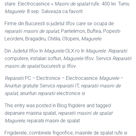
stare. Electrocasnice »
Masini de spalat
rufe. 400 lei. Turnu
Magurele
. 8 sep. Salveaza ca favorit
Firme din Bucuresti si judetul Ilfov care se ocupa de
reparatii masini de spalat
, Pantelimon, Buftea, Popesti-
Leordeni, Bragadiru, Chitila, Otopeni,
Magurele
.
Din Judetul Ilfov în
Magurele
OLX.ro în
Magurele
.
Reparatii
computere, instalari softuri,
Magurele
Ilfov. Servicii
Reparatii
masini de spalat
bucuresti și Ilfov.
Reparatii
PC – Electronice – Electrocasnice
Magurele
–
Anunturi gratuite Servicii
reparatii
IT,
reparatii masini de
spalat
, anunturi
reparatii
electronice si
This entry was posted in Blog frigidere and tagged
depanare masina spalat,
reparatii masini de spalat
Magurele
, reparatii masini de spalat
Frigiderele, combinele frigorifice, masinile de spalat rufe si