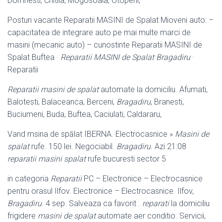
Domnesti, Chitila, Mogosoaia, Otopeni,
Posturi vacante Reparatii MASINI de Spalat Mioveni auto: –
capacitatea de integrare auto pe mai multe marci de
masini (mecanic auto) – cunostinte Reparatii MASINI de
Spalat Buftea ·
Reparatii MASINI de Spalat Bragadiru
·
Reparatii
Reparatii masini de spalat
automate la domiciliu. Afumati,
Balotesti, Balaceanca, Berceni,
Bragadiru
, Branesti,
Buciumeni, Buda, Buftea, Caciulati, Caldararu,
Vand msina de spălat IBERNA. Electrocasnice »
Masini de
spalat
rufe. 150 lei. Negociabil.
Bragadiru
. Azi 21:08
reparatii masini spalat
rufe bucuresti sector 5
in categoria
Reparatii
PC – Electronice – Electrocasnice
pentru orasul Ilfov. Electronice – Electrocasnice. Ilfov,
Bragadiru
. 4 sep. Salveaza ca favorit .
reparati
la domiciliu
frigidere
masini de spalat
automate aer conditio. Servicii,