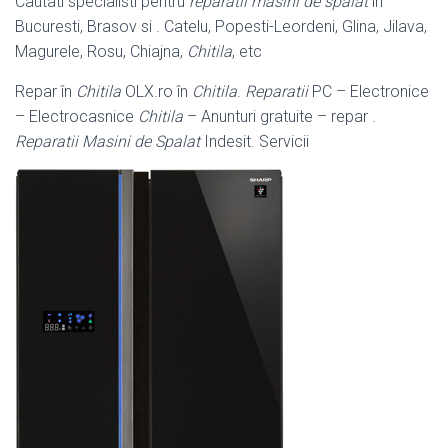
Cautati specialisti pentru
reparatii masini de spalat
in
Bucuresti, Brasov si . Catelu, Popesti-Leordeni, Glina, Jilava,
Magurele, Rosu, Chiajna,
Chitila
, etc
Repar în
Chitila
OLX.ro în
Chitila
.
Reparatii
PC – Electronice
– Electrocasnice
Chitila
– Anunturi gratuite – repar .
Reparatii Masini de Spalat
Indesit. Servicii