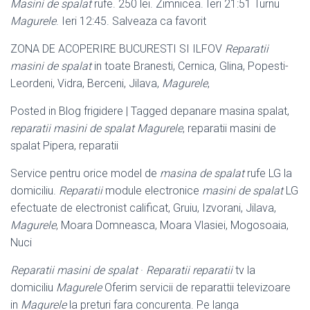
Masini de spalat
rufe. 250 lei. Zimnicea. Ieri 21:51 Turnu
Magurele
. Ieri 12:45. Salveaza ca favorit
ZONA DE ACOPERIRE BUCURESTI SI ILFOV
Reparatii
masini de spalat
in toate Branesti, Cernica, Glina, Popesti-
Leordeni, Vidra, Berceni, Jilava,
Magurele
,
Posted in Blog frigidere | Tagged depanare masina spalat,
reparatii masini de spalat Magurele
, reparatii masini de
spalat Pipera, reparatii
Service pentru orice model de
masina de spalat
rufe LG la
domiciliu.
Reparatii
module electronice
masini de spalat
LG
efectuate de electronist calificat, Gruiu, Izvorani, Jilava,
Magurele
, Moara Domneasca, Moara Vlasiei, Mogosoaia,
Nuci
Reparatii masini de spalat
·
Reparatii
reparatii
tv la
domiciliu
Magurele
Oferim servicii de reparattii televizoare
in
Magurele
la preturi fara concurenta. Pe langa