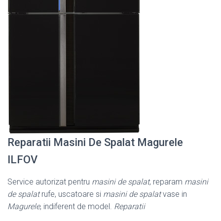
Reparatii Masini De Spalat Magurele
ILFOV
Service autorizat pentru
masini de spalat
, reparam
masini
de spalat
rufe, uscatoare si
masini de spalat
vase in
Magurele
, indiferent de model.
Reparatii