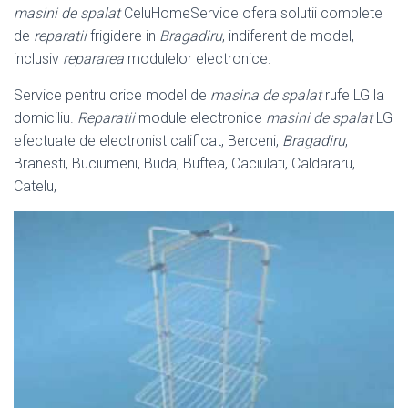
masini de spalat
CeluHomeService ofera solutii complete
de
reparatii
frigidere in
Bragadiru
, indiferent de model,
inclusiv
repararea
modulelor electronice.
Service pentru orice model de
masina de spalat
rufe LG la
domiciliu.
Reparatii
module electronice
masini de spalat
LG
efectuate de electronist calificat, Berceni,
Bragadiru
,
Branesti, Buciumeni, Buda, Buftea, Caciulati, Caldararu,
Catelu,