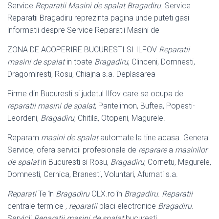
Service
Reparatii Masini de spalat Bragadiru
. Service
Reparatii Bragadiru reprezinta pagina unde puteti gasi
informatii despre Service Reparatii Masini de
ZONA DE ACOPERIRE BUCURESTI SI ILFOV
Reparatii
masini de spalat
in toate
Bragadiru
, Clinceni, Domnesti,
Dragomiresti, Rosu, Chiajna s.a. Deplasarea
Firme din Bucuresti si judetul Ilfov care se ocupa de
reparatii masini de spalat
, Pantelimon, Buftea, Popesti-
Leordeni,
Bragadiru
, Chitila, Otopeni, Magurele.
Reparam
masini de spalat
automate la tine acasa. General
Service, ofera servicii profesionale de
reparare
a
masinilor
de spalat
in Bucuresti si Rosu,
Bragadiru
, Cornetu, Magurele,
Domnesti, Cernica, Branesti, Voluntari, Afumati s.a.
Reparati
Te în
Bragadiru
OLX.ro în
Bragadiru
.
Reparatii
centrale termice ,
reparatii
placi electronice
Bragadiru
.
Servicii
Reparatii masini de spalat
bucuresti.