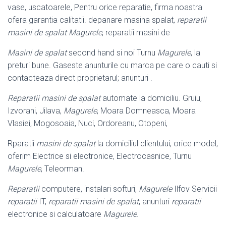
vase, uscatoarele, Pentru orice reparatie, firma noastra
ofera garantia calitatii. depanare masina spalat,
reparatii
masini de spalat Magurele
, reparatii masini de
Masini de spalat
second hand si noi Turnu
Magurele
, la
preturi bune. Gaseste anunturile cu marca pe care o cauti si
contacteaza direct proprietarul; anunturi .
Reparatii masini de spalat
automate la domiciliu. Gruiu,
Izvorani, Jilava,
Magurele
, Moara Domneasca, Moara
Vlasiei, Mogosoaia, Nuci, Ordoreanu, Otopeni,
Rparatii
masini de spalat
la domiciliul clientului, orice model,
oferim Electrice si electronice, Electrocasnice, Turnu
Magurele
, Teleorman.
Reparatii
computere, instalari softuri,
Magurele
Ilfov Servicii
reparatii
IT,
reparatii masini de spalat
, anunturi
reparatii
electronice si calculatoare
Magurele
.