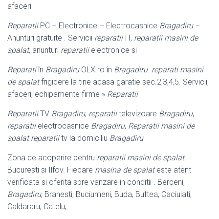
afaceri
Reparatii
PC – Electronice – Electrocasnice
Bragadiru
–
Anunturi gratuite . Servicii
reparatii
IT,
reparatii masini de
spalat
, anunturi
reparatii
electronice si
Reparati
în
Bragadiru
OLX.ro în
Bragadiru
.
reparati masini
de spalat
frigidere la tine acasa garatie sec.2,3,4,5. Servicii,
afaceri, echipamente firme »
Reparatii
Reparatii
TV
Bragadiru
,
reparatii
televizoare
Bragadiru
,
reparatii
electrocasnice
Bragadiru
,
Reparatii masini de
spalat
reparatii
tv la domiciliu
Bragadiru
Zona de acoperire pentru
reparatii masini de spalat
Bucuresti si Ilfov. Fiecare
masina de spalat
este atent
verificata si oferita spre vanzare in conditii . Berceni
,
Bragadiru
, Branesti, Buciumeni, Buda, Buftea, Caciulati,
Caldararu, Catelu,