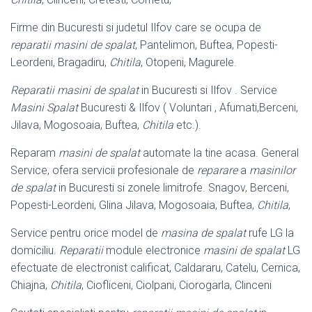
Firme din Bucuresti si judetul Ilfov care se ocupa de
reparatii masini de spalat
, Pantelimon, Buftea, Popesti-
Leordeni, Bragadiru,
Chitila
, Otopeni, Magurele.
Reparatii masini de spalat
in Bucuresti si Ilfov . Service
Masini Spalat
Bucuresti & Ilfov ( Voluntari , Afumati,Berceni,
Jilava, Mogosoaia, Buftea,
Chitila
etc.).
Reparam
masini de spalat
automate la tine acasa. General
Service, ofera servicii profesionale de
reparare
a
masinilor
de spalat
in Bucuresti si zonele limitrofe. Snagov, Berceni,
Popesti-Leordeni, Glina Jilava, Mogosoaia, Buftea,
Chitila
,
Service pentru orice model de
masina de spalat
rufe LG la
domiciliu.
Reparatii
module electronice
masini de spalat
LG
efectuate de electronist calificat, Caldararu, Catelu, Cernica,
Chiajna,
Chitila
, Ciofliceni, Ciolpani, Ciorogarla, Clinceni