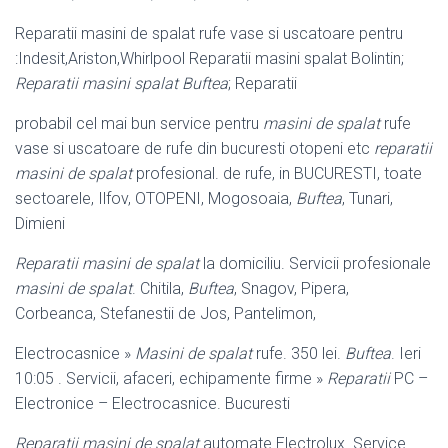
Reparatii masini de spalat rufe vase si uscatoare pentru
:Indesit,Ariston,Whirlpool Reparatii masini spalat Bolintin;
Reparatii masini spalat Buftea
; Reparatii
probabil cel mai bun service pentru
masini de spalat
rufe
vase si uscatoare de rufe din bucuresti otopeni etc
reparatii
masini de spalat
profesional. de rufe, in BUCURESTI, toate
sectoarele, Ilfov, OTOPENI, Mogosoaia,
Buftea
, Tunari,
Dimieni
Reparatii masini de spalat
la domiciliu. Servicii profesionale
masini de spalat
. Chitila,
Buftea
, Snagov, Pipera,
Corbeanca, Stefanestii de Jos, Pantelimon,
Electrocasnice »
Masini de spalat
rufe. 350 lei.
Buftea
. Ieri
10:05 . Servicii, afaceri, echipamente firme »
Reparatii
PC –
Electronice – Electrocasnice. Bucuresti
Reparatii masini de spalat
automate Electrolux. Service