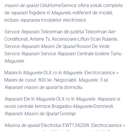
masini de spalat
CeluHomeService ofera solutii complete
de
reparatii
frigidere in
Magurele
, indiferent de model,
inclusiv
repararea
modulelor electronice.
Service
Reparatii
Teleorman din judetul Teleorman Aer-
Conditionat, Antene Tv, Ascensoare-Lifturi-Scari Rulante,
Service
Reparatii Masini De Spalat
Rosiori De Vede ·
Service
Reparatii
Service
Reparatii
Centrale-boilere Turnu
Magurele
.
Masini în
Magurele
OLX.ro în
Magurele
. Electrocasnice »
Masini de cusut. 800 lei. Negociabil.
Magurele
. 3 iul .
Reparatii masini de spalat
la domiciliu.
Reparatii
Ele în
Magurele
OLX.ro în
Magurele
.
Reparatii
si
revizii centrale termice Bragadiru-
Magurele
-Domnesti
Reparatii Masini de Spalat
Gorenje.
Masina de spalat
Electrolux EWT13420W. Electrocasnice »