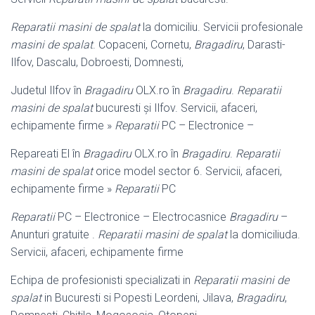
Reparatii masini de spalat
la domiciliu. Servicii profesionale
masini de spalat
. Copaceni, Cornetu,
Bragadiru
, Darasti-
Ilfov, Dascalu, Dobroesti, Domnesti,
Judetul Ilfov în
Bragadiru
OLX.ro în
Bragadiru
.
Reparatii
masini de spalat
bucuresti și Ilfov. Servicii, afaceri,
echipamente firme »
Reparatii
PC – Electronice –
Repareati El în
Bragadiru
OLX.ro în
Bragadiru
.
Reparatii
masini de spalat
orice model sector 6. Servicii, afaceri,
echipamente firme »
Reparatii
PC
Reparatii
PC – Electronice – Electrocasnice
Bragadiru
–
Anunturi gratuite .
Reparatii masini de spalat
la domiciliuda.
Servicii, afaceri, echipamente firme
Echipa de profesionisti specializati in
Reparatii masini de
spalat
in Bucuresti si Popesti Leordeni, Jilava,
Bragadiru
,