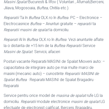
Masini Spalat
Bucuresti & Ilfov ( Voluntari , Afumati,Berceni,
Jilava, Mogosoaia,
Buftea
, Chitila etc.).
Reparatii
Ta în
Buftea
OLX.ro în
Buftea
. PC – Electronice –
Electrocasnice
Buftea
– Anunturi gratuite –
reparatii
ta
Reparatii masini de spalat
la domiciliu.
Reparati
Al în
Buftea
OLX.ro în
Buftea
. Vezi anunturile aflate
la o distanta de +
15 km de la
Buftea
Reparatii
Service
Masini de Spalat
. Servicii, afaceri
Posturi vacante Reparatii MASINI de Spalat Mioveni auto: –
capacitatea de integrare auto pe mai multe marci de
masini (mecanic auto) – cunostinte
Reparatii MASINI de
Spalat Buftea
· Reparatii MASINI de Spalat Bragadiru ·
Reparatii
Service pentru orice model de
masina de spalat
rufe LG la
domiciliu.
Reparatii
module electronice
masini de spalat
LG
efectuate de electronist calificat, Berceni, Bragadiru,