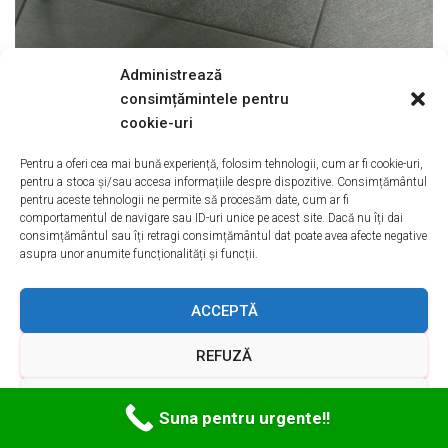
Administrează
consimțămintele pentru
cookie-uri
Reparatii Masini De Spalat Azuga
Pentru a oferi cea mai bună experiență, folosim tehnologii, cum ar fi cookie-uri,
PRAHOVA
pentru a stoca și/sau accesa informațiile despre dispozitive. Consimțământul
pentru aceste tehnologii ne permite să procesăm date, cum ar fi
comportamentul de navigare sau ID-uri unice pe acest site. Dacă nu îți dai
Service
Reparatii Masini de spalat Azuga
. Service Reparatii
consimțământul sau îți retragi consimțământul dat poate avea afecte negative
Azuga reprezinta pagina unde puteti gasi informatii despre
asupra unor anumite funcționalități și funcții.
Service Reparatii Masini de spalat
ACCEPTĂ
Service
Reparatii
Prahova,
Azuga
Frigidere, Aparatura
Medicala, Incaltaminte-
Marochinarie-Croitorie,
Masini de
REFUZĂ
spalat
, Instalatii electrice, Instalatii frigorifice,
VEZI PREFERINȚELE
BRASOV SI IMPREJURIMILE JUDETULUI:
reparatii masini
Suna pentru urgente!!
de spalat
Brasov. Predeal,
Azuga
, Feldioara, Rasnov, Tohan,