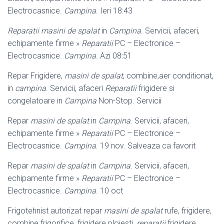
Electrocasnice.
Campina
. Ieri 18:43
Reparatii masini de spalat
in
Campina
. Servicii, afaceri,
echipamente firme »
Reparatii
PC – Electronice –
Electrocasnice.
Campina
. Azi 08:51
Repar Frigidere,
masini de spalat
, combine,aer conditionat,
in
campina
. Servicii, afaceri
Reparatii
frigidere si
congelatoare in
Campina
Non-Stop. Servicii
Repar
masini de spalat
in
Campina
. Servicii, afaceri,
echipamente firme »
Reparatii
PC – Electronice –
Electrocasnice.
Campina
. 19 nov. Salveaza ca favorit
Repar
masini de spalat
in
Campina
. Servicii, afaceri,
echipamente firme »
Reparatii
PC – Electronice –
Electrocasnice.
Campina
. 10 oct
Frigotehnist autorizat repar
masini de spalat
rufe, frigidere,
combine frigorifice, frigidere ploiesti,
reparatii
frigidere