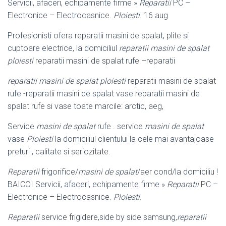
Servicii, afaceri, echipamente firme »
Reparatii
PC –
Electronice – Electrocasnice.
Ploiesti
. 16 aug
Profesionisti ofera reparatii masini de spalat, plite si
cuptoare electrice, la domiciliul
reparatii masini de spalat
ploiesti
reparatii masini de spalat rufe –
reparatii
reparatii masini de spalat ploiesti
reparatii masini de spalat
rufe -reparatii masini de spalat vase reparatii masini de
spalat rufe si vase toate marcile: arctic, aeg,
Service
masini de spalat
rufe . service
masini de spalat
vase
Ploiesti
la domiciliul clientului la cele mai avantajoase
preturi , calitate si seriozitate.
Reparatii
frigorifice/
masini de spalat
/aer cond/la domiciliu !
BAICOI Servicii, afaceri, echipamente firme »
Reparatii
PC –
Electronice – Electrocasnice.
Ploiesti
.
Reparatii
service frigidere,side by side samsung,
reparatii