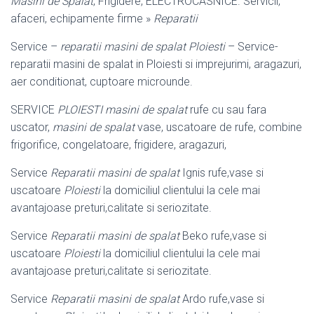
Masini de Spalat
, Frigidere, ELECTROCASNICE. Servicii,
afaceri, echipamente firme »
Reparatii
Service –
reparatii masini de spalat Ploiesti
– Service-
reparatii masini de spalat in Ploiesti si imprejurimi, aragazuri,
aer conditionat, cuptoare microunde.
SERVICE
PLOIESTI
masini de spalat
rufe cu sau fara
uscator,
masini de spalat
vase, uscatoare de rufe, combine
frigorifice, congelatoare, frigidere, aragazuri,
Service
Reparatii masini de spalat
Ignis rufe,vase si
uscatoare
Ploiesti
la domiciliul clientului la cele mai
avantajoase preturi,calitate si seriozitate.
Service
Reparatii masini de spalat
Beko rufe,vase si
uscatoare
Ploiesti
la domiciliul clientului la cele mai
avantajoase preturi,calitate si seriozitate.
Service
Reparatii masini de spalat
Ardo rufe,vase si