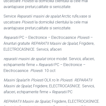
uscatoare
Ploiesti
la domiciliul clientului la cele mai
avantajoase preturi,calitate si seriozitate.
Service
Reparatii masini de spalat
Arctic rufe,vase si
uscatoare
Ploiesti
la domiciliul clientului la cele mai
avantajoase preturi,calitate si seriozitate.
Reparatii
PC – Electronice – Electrocasnice
Ploiesti
–
Anunturi gratuite
REPARATII Masini de Spalat
, Frigidere,
ELECTROCASNICE. Servicii, afaceri
reparatii masini de spalat
orice model. Servicii, afaceri,
echipamente firme »
Reparatii
PC – Electronice –
Electrocasnice.
Ploiesti
. 10 oct
Masini Spalat
în
Ploiesti
OLX.ro în
Ploiesti
.
REPARATII
Masini de Spalat
, Frigidere, ELECTROCASNICE. Servicii,
afaceri, echipamente firme »
Reparatii
PC
REPARATII Masini de Spalat
, Frigidere, ELECTROCASNICE.