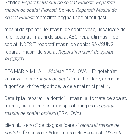
Service
Reparatii Masini de spalat Ploiesti
.
Reparatii
masini de spalat Ploiesti
. Service
Reparatii Masini de
spalat Ploiesti
reprezinta pagina unde puteti gasi
masini de spalat rufe; masini de spalat vase; uscatoare de
rufe Reparatii masini de spalat AEG, reparatii masini de
spalat INDESIT, reparatii masini de spalat SAMSUNG,
reparatii masini de spalat
Reparatii masini de spalat
PLOIESTI
PFA MARIN MIHAI –
Ploiesti
, PRAHOVA – Frigotehnist
autorizat repar
masini de spalat
rufe, frigidere, combine
frigorifice, vitrine frigorifice, la cele mai mici preturi,
Detalii:pfa. reparatii la domiciliu masini automate de spalat,
montaj, punere in masini de spalat campina,
reparatii
masini de spalat ploiesti
(PRAHOVA).
clientului servicii de diagnosticare si
reparatii masini de
spalat
rufe sau vase, *doar in orasele Bucuresti,
Ploiesti
,