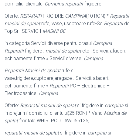
domiciliul clientului
Campina reparatii
frigidere
Oferte:
REPARATI
FRIGIDRE
CAMPINA
(10 RON) *
Reparatii
masini de spalat
rufe, vase, uscatoare rufe-Sc
Reparatii
de
Top Srl. SERVICII
MASINI DE
in categoria Servicii diverse pentru orasul
Campina
.
Reparatii
frigidere ,
masini de spalat
etc ! Servicii, afaceri,
echipamente firme » Servicii diverse.
Campina
.
Reparatii Masini de spalat
rufe si
vase,frigidere,cuptoare,aragaze . Servicii, afaceri,
echipamente firme »
Reparatii
PC – Electronice –
Electrocasnice.
Campina
.
Oferte:
Reparatii masini de spalat
si frigidere in
campina
si
imprejurimi domiciliul clientului(25 RON) * Vand
Masina de
spalat
frontala WHIRLPOOL AWO55135,
reparatii masini de spalat
si frigidere in
campina
si