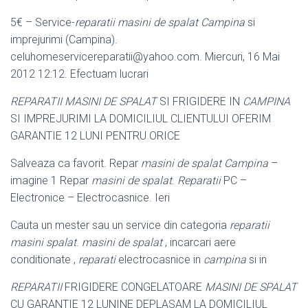
5€ – Service-
reparatii masini de spalat Campina
si
imprejurimi (Campina).
celuhomeservicereparatii@yahoo.com. Miercuri, 16 Mai
2012 12:12. Efectuam lucrari
REPARATII MASINI DE SPALAT
SI FRIGIDERE IN
CAMPINA
SI IMPREJURIMI LA DOMICILIUL CLIENTULUI OFERIM
GARANTIE 12 LUNI PENTRU ORICE
Salveaza ca favorit. Repar
masini de spalat Campina
–
imagine 1 Repar
masini de spalat
.
Reparatii
PC –
Electronice – Electrocasnice. Ieri
Cauta un mester sau un service din categoria
reparatii
masini spalat
.
masini de spalat
, incarcari aere
conditionate ,
reparati
electrocasnice in
campina
si in
REPARATII
FRIGIDERE CONGELATOARE
MASINI DE SPALAT
CU GARANTIE 12 LUNINE DEPLASAM LA DOMICILIUL