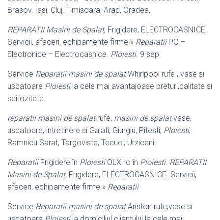
Brasov, Iasi, Cluj, Timisoara, Arad, Oradea,
REPARATII Masini de Spalat
, Frigidere, ELECTROCASNICE.
Servicii, afaceri, echipamente firme »
Reparatii
PC –
Electronice – Electrocasnice.
Ploiesti
. 9 sep
Service
Reparatii masini de spalat
Whirlpool rufe , vase si
uscatoare
Ploiesti
la cele mai avantajoase preturi,calitate si
seriozitate.
reparatii masini de spalat
rufe,
masini de spalat
vase,
uscatoare, intretinere si Galati, Giurgiu, Pitesti,
Ploiesti
,
Ramnicu Sarat, Targoviste, Tecuci, Urziceni.
Reparatii
Frigidere în
Ploiesti
OLX.ro în
Ploiesti
.
REPARATII
Masini de Spalat
, Frigidere, ELECTROCASNICE. Servicii,
afaceri, echipamente firme »
Reparatii
Service
Reparatii masini de spalat
Ariston rufe,vase si
uscatoare
Ploiesti
la domiciliul clientului la cele mai