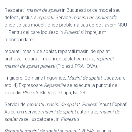
Reaparatii
masini de spalat
in Bucuresti orice model sau
defect , inclusiv
reparatii
Service
masina de spalat
rufe
orice tip sau model , orice problema sau defect, avem NOU
– Pentru cei care locuiesc in
Ploiesti
si imprejurimi
recomandarea
reparatii masini de spalat, reparatii masini de spalat
prahova, reparatii masini de spalat campina,
reparatii
masini de spalat ploiesti
(Ploiesti, PRAHOVA).
Frigidere, Combine Frigorifice,
Masini de spalat
, Uscatoare,
etc. 4) Expresoare
Reparatiile
se executa la punctul de
lucru din
Ploiesti
, Str. Vasile Lupu, Nr. 23 .
Servicii de
reparatii masini de spalat
.
Ploiesti
[Anunt Expirat]
Asiguram service
masini de spalat
automate,
masini de
spalat
vase , uscatoare , in
Ploiesti
si
Reparatii masini de spalat
suceava 120543, anunturi