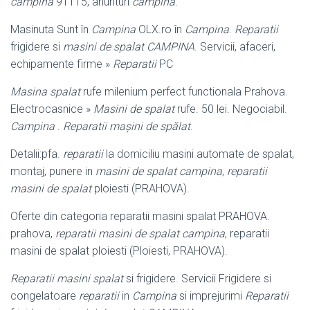
campina
91115, anunturi
campina
.
Masinuta Sunt în
Campina
OLX.ro în
Campina
.
Reparatii
frigidere si
masini de spalat CAMPINA
. Servicii, afaceri,
echipamente firme »
Reparatii
PC
Masina spalat
rufe milenium perfect functionala Prahova.
Electrocasnice »
Masini de spalat
rufe. 50 lei. Negociabil.
Campina
.
Reparatii mașini de spălat
.
Detalii:pfa.
reparatii
la domiciliu masini automate de spalat,
montaj, punere in
masini de spalat campina
,
reparatii
masini de spalat
ploiesti (PRAHOVA).
Oferte din categoria reparatii masini spalat PRAHOVA.
prahova,
reparatii masini de spalat campina
, reparatii
masini de spalat ploiesti (Ploiesti, PRAHOVA)
.
Reparatii masini spalat
si frigidere. Servicii Frigidere si
congelatoare
reparatii
in
Campina
si imprejurimi
Reparatii