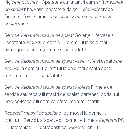
frigidere bucuresti, Aparatele cu furtunuri cum ar fi
masinile
de spalat
rufe, vase, aparatele de aer .
ploiesti
,service
frigidere ilfov,reparam
masini de spalat
,service
masini
spalat
vase
Service
Reparatii masini de spalat
Gorenje rufe,vase si
uscatoare
Ploiesti
la domiciliul clientului la cele mai
avantajoase preturi,calitate si seriozitate.
Service
Reparatii masini de spalat
vase , rufe si uscatoare
Ploiesti
la domiciliul clientului la cele mai avantajoase
preturi , calitate si seriozitate.
Service
Reparatii Masini de spalat Ploiesti
Firmele de
service sau reparatii masini de spalat, partenerii portalului
Service-Reparatii.com va ofera, reparatii masini
Reparatii masini de spalat
orice model la domiciliul
clientului. Servicii, afaceri, echipamente firme »
Reparatii
PC
– Electronice – Electrocasnice.
Ploiesti
. Ieri 11: