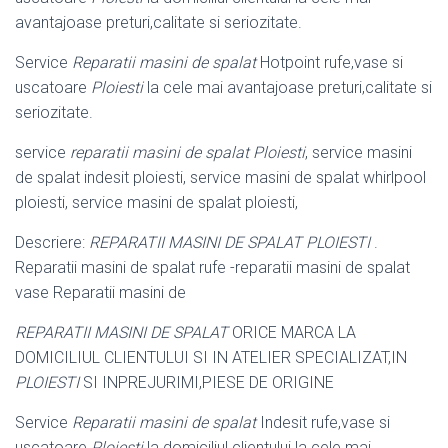
avantajoase preturi,calitate si seriozitate.
Service
Reparatii masini de spalat
Hotpoint rufe,vase si
uscatoare
Ploiesti
la cele mai avantajoase preturi,calitate si
seriozitate.
service
reparatii masini de spalat Ploiesti
, service masini
de spalat indesit ploiesti
, service masini de spalat whirlpool
ploiesti, service masini de spalat ploiesti,
Descriere:
REPARATII MASINI DE SPALAT PLOIESTI
.
Reparatii masini de spalat rufe -reparatii masini de spalat
vase Reparatii masini de
REPARATII MASINI DE SPALAT
ORICE MARCA LA
DOMICILIUL CLIENTULUI SI IN ATELIER SPECIALIZAT,IN
PLOIESTI
SI INPREJURIMI,PIESE DE ORIGINE
Service
Reparatii masini de spalat
Indesit rufe,vase si
uscatoare
Ploiesti
la domiciliul clientului la cele mai