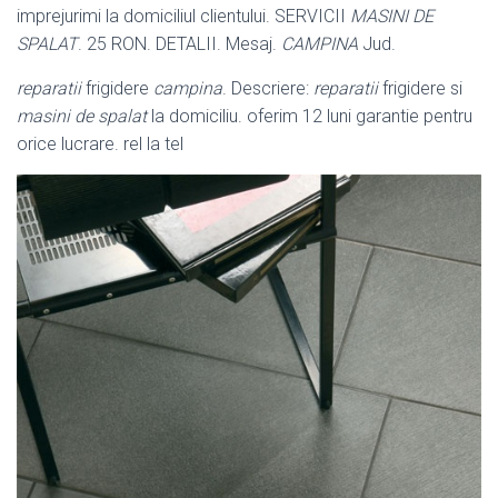
imprejurimi la domiciliul clientului. SERVICII
MASINI DE
SPALAT
. 25 RON. DETALII. Mesaj.
CAMPINA
Jud.
reparatii
frigidere
campina
. Descriere:
reparatii
frigidere si
masini de spalat
la domiciliu. oferim 12 luni garantie pentru
orice lucrare. rel la tel