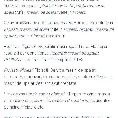
suceava. de spalat
ploiesti Ploiesti Reparatii masini de
spalat
rufe ,
masini de spalat
vase in
Ploiesti
CeluHomeService efectueaza
reparatii
produse electrice in
Ploiesti
,
masini de spalat
rufe in
Ploiesti
,
reparatii masini de
spalat
vase in
Ploiesti
, aragaze in
Reparatii frigidere. Reparatii masini spalat rufe. Montaj si
reparatii aer conditionat
.
Reparatii masini de spalat
PLOIESTI
· Reparatii masini de spalat PITESTI
Ploiesti
.
Ploiesti
Ploiesti- Service masini de spalat
automate, aragazuri, expresoare cafea, cuptoare Reparatii
Masini de Spalat Vezi am avut dreptate.
Service
masini de spalat ploiesti
– Reparam orice marca
de
masina de spalat
rufe
,
masina de spalat
vase, uscator
de haine, frigidere etc.
Reparatii masini de spalat ploiesti
ploiesti 86206, anunturi