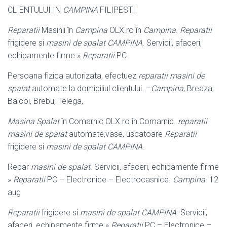
CLIENTULUI IN
CAMPINA
FILIPESTI
Reparatii
Masinii în
Campina
OLX.ro în
Campina
.
Reparatii
frigidere si
masini de spalat CAMPINA
. Servicii, afaceri,
echipamente firme »
Reparatii
PC
Persoana fizica autorizata, efectuez
reparatii masini de
spalat
automate la domiciliul clientului. –
Campina
, Breaza,
Baicoi, Brebu, Telega,
Masina Spalat
în Comarnic OLX.ro în Comarnic.
reparatii
masini de spalat
automate,vase, uscatoare
Reparatii
frigidere si
masini de spalat CAMPINA
.
Repar
masini de spalat
. Servicii, afaceri, echipamente firme
»
Reparatii
PC – Electronice – Electrocasnice.
Campina
. 12
aug
Reparatii
frigidere si
masini de spalat CAMPINA
. Servicii,
afaceri, echipamente firme »
Reparatii
PC – Electronice –