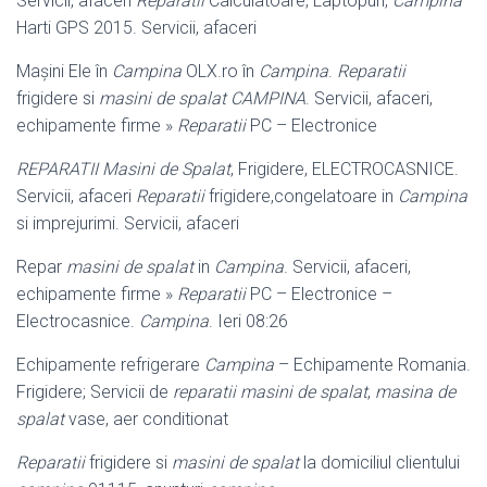
Servicii, afaceri
Reparatii
Calculatoare, Laptopuri,
Campina
Harti GPS 2015. Servicii, afaceri
Mașini Ele în
Campina
OLX.ro în
Campina
.
Reparatii
frigidere si
masini de spalat CAMPINA
. Servicii, afaceri,
echipamente firme »
Reparatii
PC – Electronice
REPARATII Masini de Spalat
, Frigidere, ELECTROCASNICE.
Servicii, afaceri
Reparatii
frigidere,congelatoare in
Campina
si imprejurimi. Servicii, afaceri
Repar
masini de spalat
in
Campina
. Servicii, afaceri,
echipamente firme »
Reparatii
PC – Electronice –
Electrocasnice.
Campina
. Ieri 08:26
Echipamente refrigerare
Campina
– Echipamente Romania.
Frigidere; Servicii de
reparatii masini de spalat
,
masina de
spalat
vase, aer conditionat
Reparatii
frigidere si
masini de spalat
la domiciliul clientului