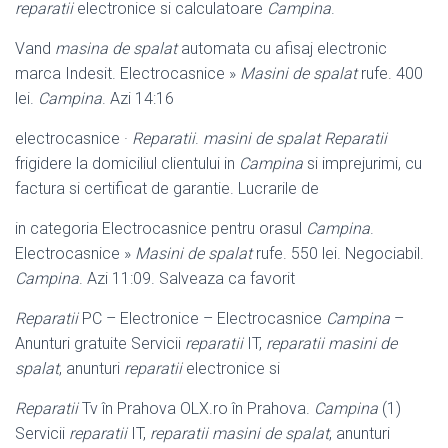
reparatii
electronice si calculatoare
Campina
.
Vand
masina de spalat
automata cu afisaj electronic
marca Indesit. Electrocasnice »
Masini de spalat
rufe. 400
lei.
Campina
. Azi 14:16
electrocasnice ·
Reparatii
.
masini de spalat
Reparatii
frigidere la domiciliul clientului in
Campina
si imprejurimi, cu
factura si certificat de garantie. Lucrarile de
in categoria Electrocasnice pentru orasul
Campina
.
Electrocasnice »
Masini de spalat
rufe. 550 lei. Negociabil.
Campina
. Azi 11:09. Salveaza ca favorit
Reparatii
PC – Electronice – Electrocasnice
Campina
–
Anunturi gratuite Servicii
reparatii
IT,
reparatii masini de
spalat
, anunturi
reparatii
electronice si
Reparatii
Tv în Prahova OLX.ro în Prahova.
Campina
(1)
Servicii
reparatii
IT,
reparatii masini de spalat
, anunturi