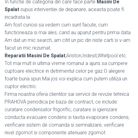
In functie de categoria din care face parte
Masini De
Spalat
supus interventiei de depanare, aceasta poate fi
incadrata la:
Am fost curiosi sa vedem cum sunt facute, cum
functioneaza si mai ales, cand au aparut pentru prima data.
Am dat un mic search, am citit un pic din niste carti si v-am
facut un mic rezumat.
Reparatii Masini De Spalat
,Ariston,Indesit,Whirlpool etc.
Tot mai mult in ultima vreme romanul a ajuns sa cumpere
cuptoare electrice in detrimentul celor pe gaz.O alegere
foarte buna spun.Mai jos voi explica cum putem utiliza un
cuptor electric.
Firma noastra ofera clientilor sai servicii de revizie tehnica
PRAHOVA periodica pe baza de contract, ce include:
curatare condensator frigorific; curatare si igienizare
conducta evacuare condens si tavita evaporare condens;
verificare sistem de comanda si semnalizare; verificare
nivel zgomot si componente atenuare zgomot