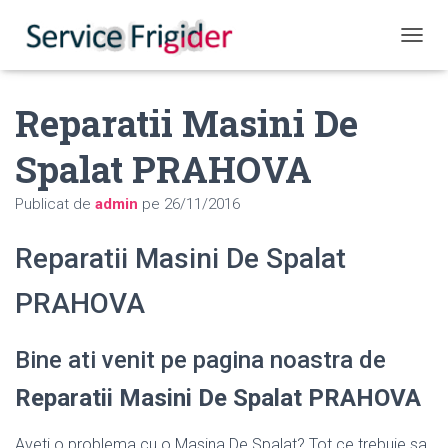
COMUT
Reparatii Masini De
Spalat PRAHOVA
Publicat de
admin
pe
26/11/2016
Reparatii Masini De Spalat
PRAHOVA
Bine ati venit pe pagina noastra de
Reparatii Masini De Spalat PRAHOVA
Aveti o problema cu o Masina De Spalat? Tot ce trebuie sa